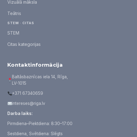
Vizuālā māksla
Teātris
STEM · CITAS
STEM
Citas kategorijas
Kontaktinformācija
Baltāsbaznīcas iela 14, Rīga,
LV-1015
+371 67340659
intereses@riga.lv
Darba laiks:
Pirmdiena–Piektdiena: 8:30–17:00
Sestdiena, Svētdiena: Slēgts