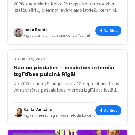
2026. gadā Marka Rotko Muzejs rīko retrospektīvu
izstāžu sēriju, pieminot ievērojamo latviešu keramiķi
Pēteri Martinsonu viņa 95. gadu jubilejā. Rīgas bērnu
un jauniešu centra “Laimīte” keramikas pulciņa
audzēkņu darbi – daļa no izstādes ekspozīcijas.
Inese Brants
Dalīties
Marka Rotko Mākslas Muzejs atrodas Daugavpils
Rīgas bērnu un jauniešu centra “Laimītes” keramikas studijas skolotāja
cietoksnī Latvijas otrajā lielākajā pilsētā. Martinsona
darbu kolekcija ir iekārtota vecajā pulvera noliktavā,
ko tagad...
VISAS KATEGORIJAS
3. augusts, 2026
Nāc un piedalies – iesaisties interešu
izglītības pulciņā Rīgā!
No 2026. gada 29. augusta līdz 12. septembrim Rīgas
valstspilsētas pašvaldības interešu izglītības iestādes
un interešu izglītības centri aicina bērnus un
jauniešus, kā arī vecākus iepazīt daudzveidīgo
interešu izglītības piedāvājumu ikgadējā atvērto
Santa Vancāne
Dalīties
durvju dienu pasākumā “Nāc un piedalies!”. Pasākumu
Rīgas Interešu izglītības metodiskā centra vadītāja
ciklā piedalās 8 Rīgas interešu izglītības iestādes, kā
arī Rīgas Bolderājas Jaunā pamatskola un Rīgas
#Mūsu Jaunumi
pamatskola...