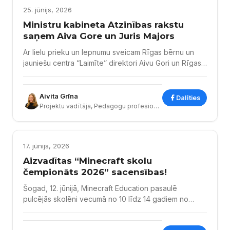
25. jūnijs, 2026
Ministru kabineta Atzinības rakstu
saņem Aiva Gore un Juris Majors
Ar lielu prieku un lepnumu sveicam Rīgas bērnu un
jauniešu centra “Laimīte” direktori Aivu Gori un Rīgas
Jauno tehniķu centra interešu izglītības skolotāju Juri
Majoru, kuri saņēmuši Ministru kabineta Atzinības
rakstu par savu nozīmīgo ieguldījumu izglītības un
Aivita Grīna
Dalīties
interešu izglītības attīstībā. Aiva Gore saņēmusi
Projektu vadītāja, Pedagogu profesionālās kompetences pilnveides programmu vadītāja p.i.
Ministru kabineta Atzinības rakstu par nozīmīgu
ieguldījumu un pedagoģisko darbu interešu
izglītības...
STEM
17. jūnijs, 2026
Aizvadītas “Minecraft skolu
čempionāts 2026” sacensības!
Šogad, 12. jūnijā, Minecraft Education pasaulē
pulcējās skolēni vecumā no 10 līdz 14 gadiem no
dažādām skolām, lai pārbaudītu savas prasmes
radošumā, loģiskajā domāšanā, sadarbībā un