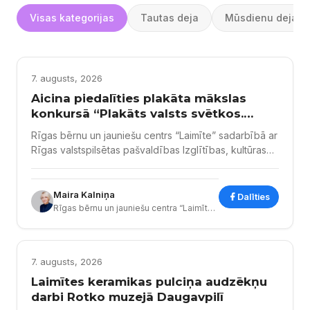
Visas kategorijas
Tautas deja
Mūsdienu dejas
VIZUĀLĀ UN VIZUĀLI PLASTISKĀ MĀKSLA
7. augusts, 2026
Aicina piedalīties plakāta mākslas
konkursā “Plakāts valsts svētkos.
Vienota tauta – stipra Latvija”
Rīgas bērnu un jauniešu centrs “Laimīte” sadarbībā ar
Rīgas valstspilsētas pašvaldības Izglītības, kultūras
un sporta departamentu Sporta un jaunatnes pārvaldi
izsludina plakāta mākslas konkursu “Plakāts valsts
svētkos. Vienota tauta – stipra Latvija”. Konkursa
Maira Kalniņa
Dalīties
uzdevums ir sekmēt patriotismu, pilsonisko piederību
Rīgas bērnu un jauniešu centra “Laimīte” izglītības metodiķe
valstij, izteikt mīlestību un lepnumu par savu valsti,
paust skaidru vētījumu pārdomātā dizainā, attēlot
nacionālo identitāti,...
VIZUĀLĀ UN VIZUĀLI PLASTISKĀ MĀKSLA
7. augusts, 2026
Laimītes keramikas pulciņa audzēkņu
darbi Rotko muzejā Daugavpilī