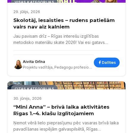
VISAS KATEGORIJAS
29. jūlijs, 2026
Skolotāj, iesaisties – rudens patiešām
vairs nav aiz kalniem
Jau pavisam drīz – Rīgas interešu izglītības
metodisko materiālu skate 2026! Vai esi gatavs
parādīt savu paveikto? Rīgas Interešu izglītības
metodisko materiālu skate Rīgas pašvaldībā notiek
jau vairāk nekā 10 gadus, tā ir iespēja dalīties ar savu
Aivita Grīna
Dalīties
pieredzi, radošām idejām un vērtīgiem materiāliem,
Projektu vadītāja, Pedagogu profesionālās kompetences pilnveides programmu vadītāja p.i.
kas bagātina interešu izglītības procesu Rīgā.
Kvalitatīvi metodiskie materiāli ne tikai atvieglo
#Jaunumi interešu izglītībā
pedagogu...
CITAS KATEGORIJAS
30. jūnijs, 2026
“Mini Anna” – brīvā laika aktivitātes
Rīgas 1.–4. klašu izglītojamiem
Ņemot vērā lielo pieprasījumu pēc vasaras brīvā laika
pavadīšanas iespējām galvaspilsētā, Rīgas