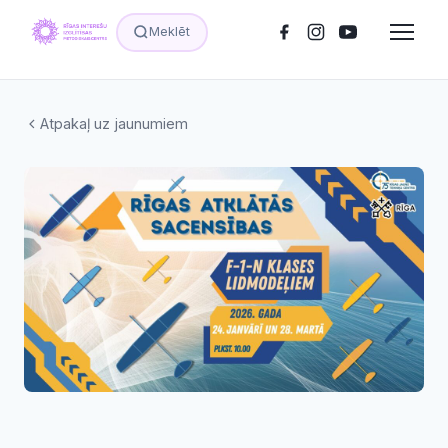
Meklēt
Atpakaļ uz jaunumiem