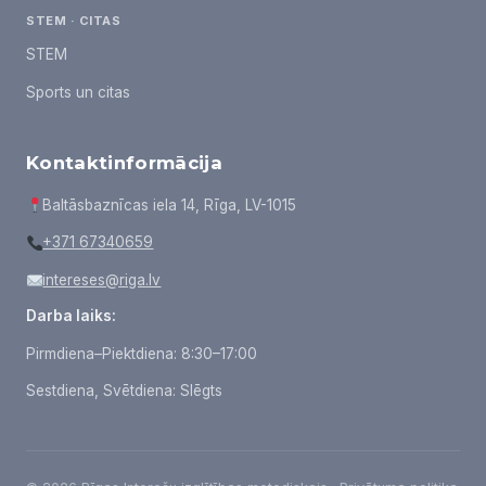
STEM · CITAS
STEM
Sports un citas
Kontaktinformācija
Baltāsbaznīcas iela 14, Rīga, LV-1015
+371 67340659
intereses@riga.lv
Darba laiks:
Pirmdiena–Piektdiena: 8:30–17:00
Sestdiena, Svētdiena: Slēgts