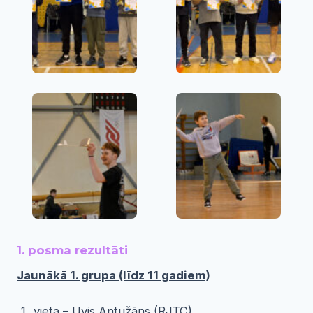
1. posma rezultāti
Jaunākā 1. grupa (līdz 11 gadiem)
vieta – Uvis Antužãns (RJTC)