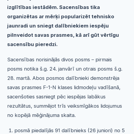
izglītības iestādēm. Sacensības tika
organizētas ar mērķi popularizēt tehnisko
jaunradi un sniegt dalībniekiem iespēju
pilnveidot savas prasmes, kā arī gūt vērtīgu
sacensību pieredzi.
Sacensības norisinājās divos posms – pirmais
posms notika š.g. 24. janvārī un otrais posms š.g.
28. martā. Abos posmos dalībnieki demonstrēja
savas prasmes F-1-N klases lidmodeļu vadīšanā,
sacenšoties sasniegt pēc iespējas labākus
rezultātus, summējot trīs veiksmīgākos lidojumus
no kopējā mēģinājuma skaita.
posmā piedalījās 91 dalībnieks (26 juniori) no 5