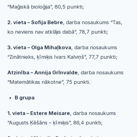
“Maģiskā bioloģija”, 80,5 punkti;
2. vieta – Sofija Bebre
, darba nosaukums “Tas,
ko neviens nav atklājis dabā”, 78,7 punkti;
3. vieta – Olga Mihaļkova
, darba nosaukums
“Zinātnieks, ķīmiķis Ivars Kalviņš”, 77,7 punkti;
Atzinība – Annija Grīnvalde
, darba nosaukums
“Matemātikas nākotne”, 75 punkti.
B grupa
1. vieta – Estere Meisare
, darba nosaukums
“Augusts Ķēšāns – ķīmiķis”, 86,4 punkti;