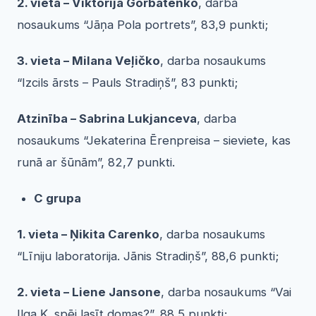
2. vieta – Viktorija Gorbatenko
, darba
nosaukums “Jāņa Pola portrets”, 83,9 punkti;
3. vieta – Milana Veļičko
, darba nosaukums
“Izcils ārsts – Pauls Stradiņš”, 83 punkti;
Atzinība – Sabrina Lukjanceva
, darba
nosaukums “Jekaterina Ērenpreisa – sieviete, kas
runā ar šūnām”, 82,7 punkti.
C grupa
1. vieta – Ņikita Carenko
, darba nosaukums
“Līniju laboratorija. Jānis Stradiņš”, 88,6 punkti;
2. vieta – Liene Jansone
, darba nosaukums “Vai
Ilga Ķ. spēj lasīt domas?”, 88,5 punkti;