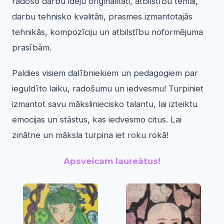
radošo darbu ideju oriģinalitāti, atbilstību tēmai,
darbu tehnisko kvalitāti, prasmes izmantotajās
tehnikās, kompozīciju un atbilstību noformējuma
prasībām.
Paldies visiem dalībniekiem un pedagogiem par
ieguldīto laiku, radošumu un iedvesmu! Turpiniet
izmantot savu māksliniecisko talantu, lai izteiktu
emocijas un stāstus, kas iedvesmo citus. Lai
zinātne un māksla turpina iet roku rokā!
Apsveicam laureātus!