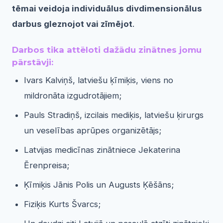
tēmai veidoja individuālus divdimensionālus
darbus gleznojot vai zīmējot
.
Darbos tika attēloti dažādu zinātnes jomu
pārstāvji:
Ivars Kalviņš, latviešu ķīmiķis, viens no
mildronāta izgudrotājiem;
Pauls Stradiņš, izcilais mediķis, latviešu ķirurgs
un veselības aprūpes organizētājs;
Latvijas medicīnas zinātniece Jekaterina
Ērenpreisa;
Ķīmiķis Jānis Polis un Augusts Ķēšāns;
Fiziķis Kurts Švarcs;