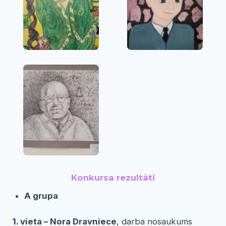
Konkursa rezultāti
A grupa
1. vieta – Nora Dravniece
, darba nosaukums