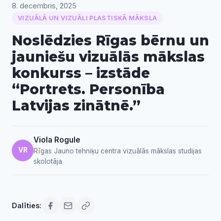
8. decembris, 2025
VIZUĀLĀ UN VIZUĀLI PLASTISKĀ MĀKSLA
Noslēdzies Rīgas bērnu un
jauniešu vizuālās mākslas
konkurss – izstāde
“Portrets. Personība
Latvijas zinātnē.”
Viola Rogule
VR
Rīgas Jauno tehniķu centra vizuālās mākslas studijas
skolotāja
Dalīties: