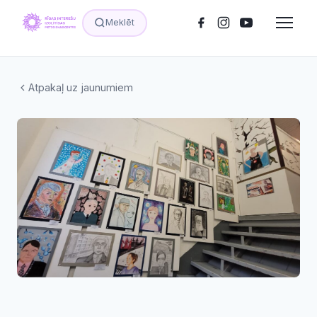
Meklēt
Atpakaļ uz jaunumiem