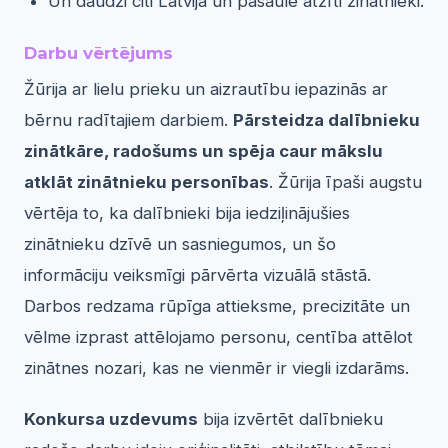
Un daudzi citi Latvijā un pasaulē atzīti zinātnieki.
Darbu vērtējums
Žūrija ar lielu prieku un aizrautību iepazinās ar
bērnu radītajiem darbiem.
Pārsteidza dalībnieku
zinātkāre, radošums un spēja caur mākslu
atklāt zinātnieku personības
. Žūrija īpaši augstu
vērtēja to, ka dalībnieki bija iedziļinājušies
zinātnieku dzīvē un sasniegumos, un šo
informāciju veiksmīgi pārvērta vizuālā stāstā.
Darbos redzama rūpīga attieksme, precizitāte un
vēlme izprast attēlojamo personu, centība attēlot
zinātnes nozari, kas ne vienmēr ir viegli izdarāms.
Konkursa uzdevums
bija izvērtēt dalībnieku