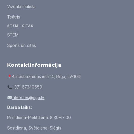
Vizuālā māksla
Teātris
STEM · CITAS
STEM
Sports un citas
Kontaktinformācija
Baltāsbaznīcas iela 14, Rīga, LV-1015
+371 67340659
intereses@riga.lv
Darba laiks:
Pirmdiena–Piektdiena: 8:30–17:00
Sestdiena, Svētdiena: Slēgts