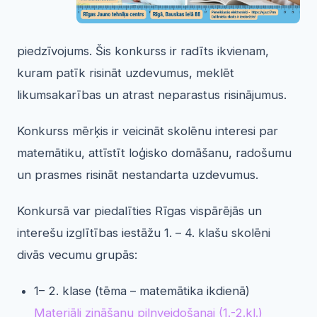
piedzīvojums. Šis konkurss ir radīts ikvienam,
kuram patīk risināt uzdevumus, meklēt
likumsakarības un atrast neparastus risinājumus.
Konkurss mērķis ir veicināt skolēnu interesi par
matemātiku, attīstīt loģisko domāšanu, radošumu
un prasmes risināt nestandarta uzdevumus.
Konkursā var piedalīties Rīgas vispārējās un
interešu izglītības iestāžu 1. – 4. klašu skolēni
divās vecumu grupās:
1– 2. klase (tēma – matemātika ikdienā)
Materiāli zināšanu pilnveidošanai (1.-2.kl.)