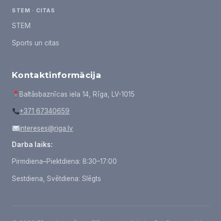
STEM · CITAS
STEM
Sports un citas
Kontaktinformācija
Baltāsbaznīcas iela 14, Rīga, LV-1015
+371 67340659
intereses@riga.lv
Darba laiks:
Pirmdiena–Piektdiena: 8:30–17:00
Sestdiena, Svētdiena: Slēgts