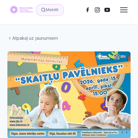
Meklēt
Atpakaļ uz jaunumiem