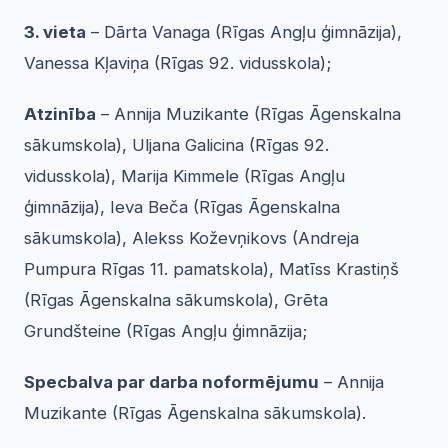
3. vieta
– Dārta Vanaga (Rīgas Angļu ģimnāzija),
Vanessa Kļaviņa (Rīgas 92. vidusskola);
Atzinība
– Annija Muzikante (Rīgas Āgenskalna
sākumskola), Uljana Galicina (Rīgas 92.
vidusskola), Marija Kimmele (Rīgas Angļu
ģimnāzija), Ieva Beča (Rīgas Āgenskalna
sākumskola), Alekss Koževņikovs (Andreja
Pumpura Rīgas 11. pamatskola), Matīss Krastiņš
(Rīgas Āgenskalna sākumskola), Grēta
Grundšteine (Rīgas Angļu ģimnāzija;
Specbalva par darba noformējumu
– Annija
Muzikante (Rīgas Āgenskalna sākumskola).