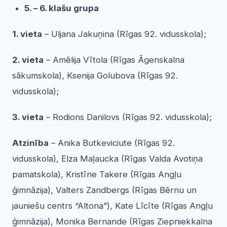
5. – 6. klašu grupa
1. vieta
– Uljana Jakuņina (Rīgas 92. vidusskola);
2. vieta
– Amēlija Vītola (Rīgas Āgenskalna
sākumskola), Ksenija Golubova (Rīgas 92.
vidusskola);
3. vieta
– Rodions Danilovs (Rīgas 92. vidusskola);
Atzinība
– Anika Butkeviciute (Rīgas 92.
vidusskola), Elza Maļaucka (Rīgas Valda Avotiņa
pamatskola), Kristīne Takere (Rīgas Angļu
ģimnāzija), Valters Zandbergs (Rīgas Bērnu un
jauniešu centrs “Altona”), Kate Līcīte (Rīgas Angļu
ģimnāzija), Monika Bernande (Rīgas Ziepniekkalna