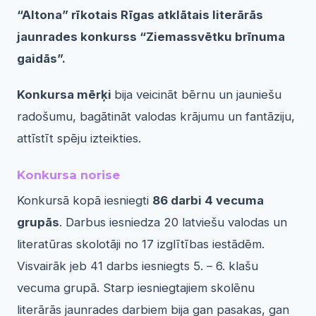
“Altona” rīkotais Rīgas atklātais literārās
jaunrades konkurss “Ziemassvētku brīnuma
gaidās”.
Konkursa mērķi
bija veicināt bērnu un jauniešu
radošumu, bagātināt valodas krājumu un fantāziju,
attīstīt spēju izteikties.
Konkursa norise
Konkursā kopā iesniegti
86 darbi 4 vecuma
grupās
. Darbus iesniedza 20 latviešu valodas un
literatūras skolotāji no 17 izglītības iestādēm.
Visvairāk jeb 41 darbs iesniegts 5. – 6. klašu
vecuma grupā. Starp iesniegtajiem skolēnu
literārās jaunrades darbiem bija gan pasakas, gan