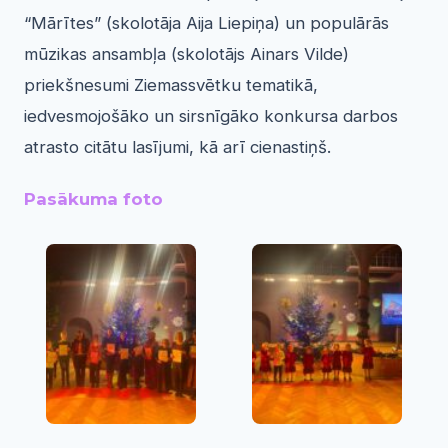
“Mārītes” (skolotāja Aija Liepiņa) un populārās
mūzikas ansambļa (skolotājs Ainars Vilde)
priekšnesumi Ziemassvētku tematikā,
iedvesmojošāko un sirsnīgāko konkursa darbos
atrasto citātu lasījumi, kā arī cienastiņš.
Pasākuma foto