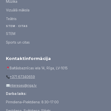
Mūzika
Vizuālā māksla
Teātris
STEM · CITAS
STEM
Sports un citas
Kontaktinformācija
Baltāsbaznīcas iela 14, Rīga, LV-1015
+371 67340659
intereses@riga.lv
Darba laiks:
Pirmdiena–Piektdiena: 8:30–17:00
Sestdiena, Svētdiena: Slēgts