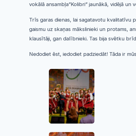
vokālā ansambļa”Kolibri” jaunākā, vidējā un 
Trīs garas dienas, lai sagatavotu kvalitatīvu
gaismu uz skaņas mākslinieki un protams, ans
klausītāji, gan dalībnieki. Tas bija svētku br
Nedodiet ēst, iedodiet padziedāt! Tāda ir mū