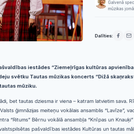
Galvenā speci
mūzikas jomā
Dalīties:
 pašvaldības iestādes “Ziemeļrīgas kultūras apvienība”
 deju svētku Tautas mūzikas koncerts “Dižā skaņrakst
 tautas mūziku.
ādi, bet tautas dziesma ir viena – katram latvietim sava. 
alsts ģimnāzijas meiteņu vokālais ansamblis “Lavīze”, vadī
ntra “Ritums” Bērnu vokālā ansambļa “Knīpas un Knauķi” g
valstspilsētas pašvaldības iestādes Kultūras un tautas m