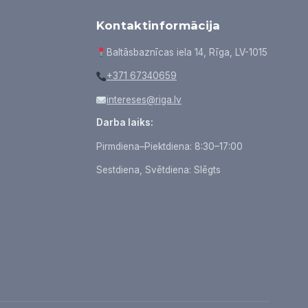
Kontaktinformācija
Baltāsbaznīcas iela 14, Rīga, LV-1015
+371 67340659
intereses@riga.lv
Darba laiks:
Pirmdiena–Piektdiena: 8:30–17:00
Sestdiena, Svētdiena: Slēgts