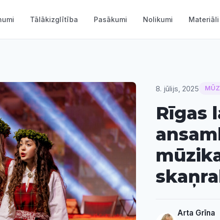
numi
Tālākizglītība
Pasākumi
Nolikumi
Materiāli
8. jūlijs, 2025
MŪZ
Rīgas 
ansamb
mūzika
skaņra
Arta Grīna