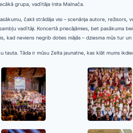
vecākā grupa, vadītāja Inita Malnača.
 pasākumu, čakli strādāja visi – scenārija autore, režisors
ambļu vadītāji. Koncertā priecājāmies, bet pasākuma beigā
īdis, kad neviens negrib doties mājās – dziesma mūs tur un 
su tauta. Tāda ir mūsu Zelta jaunatne, kas klāt mums ikdi