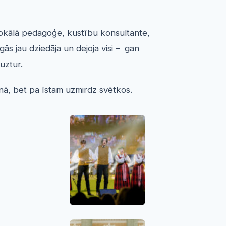
, vokālā pedagoģe, kustību konsultante,
s jau dziedāja un dejoja visi – gan
uztur.
enā, bet pa īstam uzmirdz svētkos.