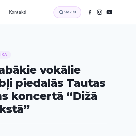
Kontakti
Meklēt
IKA
labākie vokālie
ļi piedalās Tautas
s koncertā “Dižā
kstā”