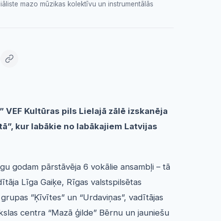
āliste mazo mūzikas kolektīvu un instrumentālās
 VEF Kultūras pils Lielajā zālē izskanēja
ā”, kur labākie no labākajiem Latvijas
Rīgu godam pārstāvēja 6 vokālie ansambļi – tā
tāja Līga Gaiķe, Rīgas valstspilsētas
rupas ”Ķīvītes” un “Urdaviņas”, vadītājas
ākslas centra “Mazā ģilde” Bērnu un jauniešu