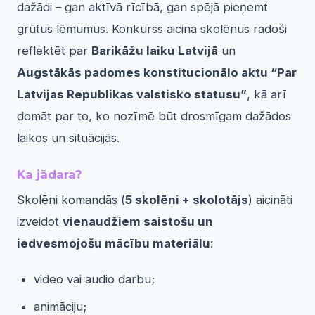
dažādi – gan aktīvā rīcībā, gan spējā pieņemt
grūtus lēmumus. Konkurss aicina skolēnus radoši
reflektēt par
Barikāžu laiku Latvijā
un
Augstākās padomes konstitucionālo aktu “Par
Latvijas Republikas valstisko statusu”
, kā arī
domāt par to, ko nozīmē būt drosmīgam dažādos
laikos un situācijās.
Ka jādara?
Skolēni komandās (
5 skolēni + skolotājs
) aicināti
izveidot
vienaudžiem saistošu un
iedvesmojošu mācību materiālu
:
video vai audio darbu;
animāciju;