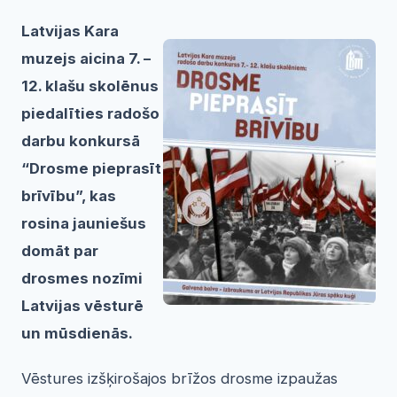
Latvijas Kara
muzejs aicina 7. –
12. klašu skolēnus
piedalīties radošo
darbu konkursā
“Drosme pieprasīt
brīvību”, kas
rosina jauniešus
domāt par
drosmes nozīmi
Latvijas vēsturē
un mūsdienās.
Vēstures izšķirošajos brīžos drosme izpaužas