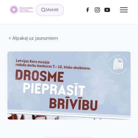
Meklēt
Atpakaļ uz jaunumiem