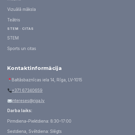
Vizuālā māksla
Teātris
STEM · CITAS
STEM
Sports un citas
Kontaktinformācija
Baltāsbaznīcas iela 14, Rīga, LV-1015
+371 67340659
intereses@riga.lv
Darba laiks:
Pirmdiena–Piektdiena: 8:30–17:00
Sestdiena, Svētdiena: Slēgts