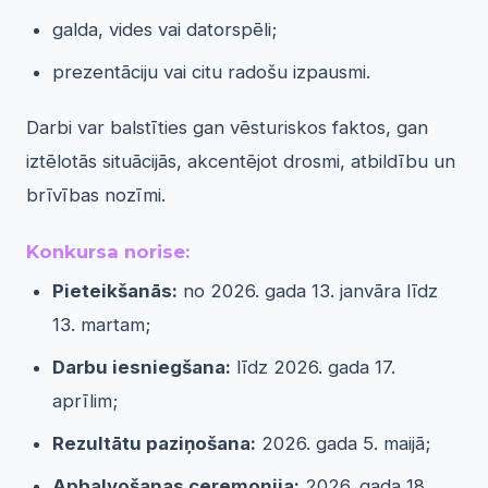
galda, vides vai datorspēli;
prezentāciju vai citu radošu izpausmi.
Darbi var balstīties gan vēsturiskos faktos, gan
iztēlotās situācijās, akcentējot drosmi, atbildību un
brīvības nozīmi.
Konkursa norise:
Pieteikšanās:
no 2026. gada 13. janvāra līdz
13. martam;
Darbu iesniegšana:
līdz 2026. gada 17.
aprīlim;
Rezultātu paziņošana:
2026. gada 5. maijā;
Apbalvošanas ceremonija:
2026. gada 18.