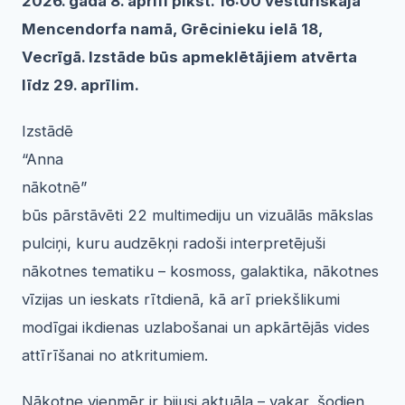
2026. gada 8. aprīlī plkst. 16:00 vēsturiskajā
Mencendorfa namā, Grēcinieku ielā 18,
Vecrīgā. Izstāde būs apmeklētājiem atvērta
līdz 29. aprīlim.
Izstādē
“Anna
nākotnē”
būs pārstāvēti 22 multimediju un vizuālās mākslas
pulciņi, kuru audzēkņi radoši interpretējuši
nākotnes tematiku – kosmoss, galaktika, nākotnes
vīzijas un ieskats rītdienā, kā arī priekšlikumi
modīgai ikdienas uzlabošanai un apkārtējās vides
attīrīšanai no atkritumiem.
Nākotne vienmēr ir bijusi aktuāla – vakar, šodien