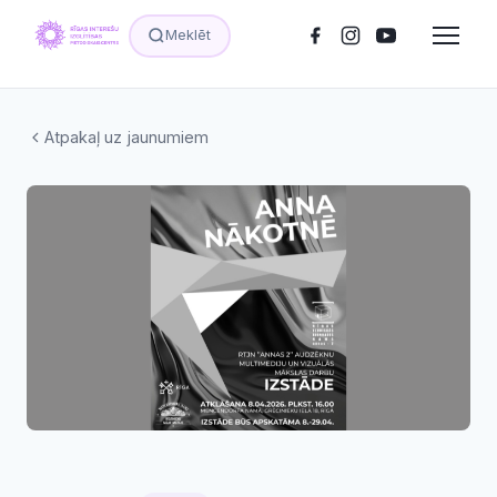
Meklēt
Atpakaļ uz jaunumiem