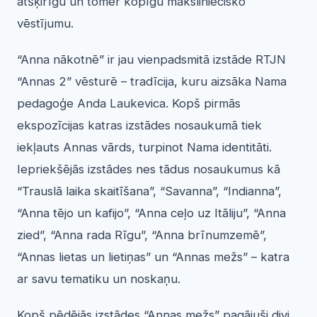
atšķirīgu un tomēr kopīgu māksliniecisko
vēstījumu.
“Anna nākotnē” ir jau vienpadsmitā izstāde RTJN
“Annas 2” vēsturē – tradīcija, kuru aizsāka Nama
pedagoģe Anda Laukevica. Kopš pirmās
ekspozīcijas katras izstādes nosaukumā tiek
iekļauts Annas vārds, turpinot Nama identitāti.
Iepriekšējās izstādes nes tādus nosaukumus kā
“Trauslā laika skaitīšana”, “Savanna”, “Indianna”,
“Anna tējo un kafijo”, “Anna ceļo uz Itāliju”, “Anna
zied”, “Anna rada Rīgu”, “Anna brīnumzemē”,
“Annas lietas un lietiņas” un “Annas mežs” – katra
ar savu tematiku un noskaņu.
Kopš pēdējās izstādes “Annas mežs” pagājuši divi