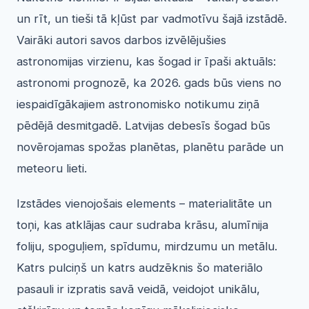
un rīt, un tieši tā kļūst par vadmotīvu šajā izstādē.
Vairāki autori savos darbos izvēlējušies
astronomijas virzienu, kas šogad ir īpaši aktuāls:
astronomi prognozē, ka 2026. gads būs viens no
iespaidīgākajiem astronomisko notikumu ziņā
pēdējā desmitgadē. Latvijas debesīs šogad būs
novērojamas spožas planētas, planētu parāde un
meteoru lieti.
Izstādes vienojošais elements – materialitāte un
toņi, kas atklājas caur sudraba krāsu, alumīnija
foliju, spoguļiem, spīdumu, mirdzumu un metālu.
Katrs pulciņš un katrs audzēknis šo materiālo
pasauli ir izpratis savā veidā, veidojot unikālu,