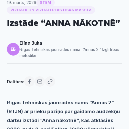
19. marts, 2026
STEM
VIZUĀLĀ UN VIZUĀLI PLASTISKĀ MĀKSLA
Izstāde “ANNA NĀKOTNĒ”
Elīne Buka
EB
Rīgas Tehniskās jaunrades nama ''Annas 2'' Izglītības
metodiķe
Dalīties:
Rīgas Tehniskās jaunrades nams “Annas 2”
(RTJN) ar prieku paziņo par gaidāmo audzēkņu
darbu izstādi “Anna nākotnē”, kas atklāsies