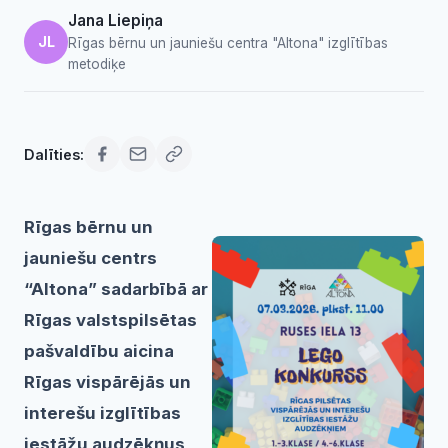
Jana Liepiņa
JL
Rīgas bērnu un jauniešu centra "Altona" izglītības
metodiķe
Dalīties:
Rīgas bērnu un
jauniešu centrs
“Altona” sadarbībā ar
Rīgas valstspilsētas
pašvaldību aicina
Rīgas vispārējās un
interešu izglītības
iestāžu audzēkņus