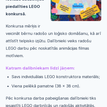
piedalīties LEGO
konkursā.
Konkursa mērķis ir
veicināt bērnu radošo un loģisko domāšanu, kā arī
attīstīt telpisko izjūtu. Dalībnieki veiks radošu
LEGO darbu pēc noskatītās animācijas filmas
motīviem.
Katram dalībniekam līdzi jāņem:
Savs individuālais LEGO konstruktora materiāls;
Viena pelēkā pamatne (38 × 38 cm).
Pēc konkursa darba pabeigšanas dalībnieki tiks
iesaistīti LEGO darbnīcās un radošās aktivitātēs.