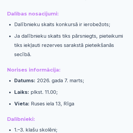
Dalības nosacījumi:
Dalībnieku skaits konkursā ir ierobežots;
Ja dalībnieku skaits tiks pārsniegts, pieteikumi
tiks iekļauti rezerves sarakstā pieteikšanās
secībā.
Norises informācija:
Datums:
2026. gada 7. marts;
Laiks:
plkst. 11.00;
Vieta:
Ruses iela 13, Rīga
Dalībnieki:
1.–3. klašu skolēni;