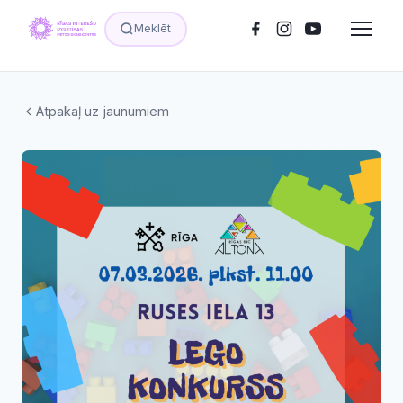
Meklēt
Atpakaļ uz jaunumiem