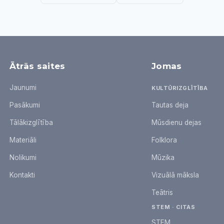
Ātrās saites
Jomas
Jaunumi
KULTŪRIZGLĪTĪBA
Pasākumi
Tautas deja
Tālākizglītība
Mūsdienu dejas
Materiāli
Folklora
Nolikumi
Mūzika
Kontakti
Vizuālā māksla
Teātris
STEM · CITAS
STEM