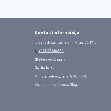
Kontaktinformācija
Baltāsbaznīcas iela 14, Rīga, LV-1015
+371 67340659
intereses@riga.lv
Darba laiks:
Pirmdiena–Piektdiena: 8:30–17:00
Sestdiena, Svētdiena: Slēgts