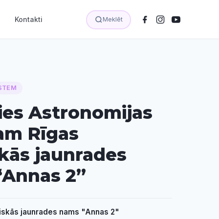
Kontakti
Meklēt
STEM
ies Astronomijas
am Rīgas
kās jaunrades
“Annas 2”
iskās jaunrades nams "Annas 2"