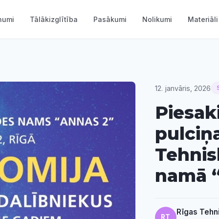
numi
Tālākizglītība
Pasākumi
Nolikumi
Materiāli
12. janvāris, 2026
Piesak
pulciņ
Tehnis
namā 
Rīgas Tehn
RT