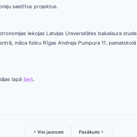
miju saistītus projektus.
ronomijas lekcijas Latvijas Universitātes bakalaura stud
centrā, māca fiziku Rīgas Andreja Pumpura 11. pamatskolā
mājas lapā
šeit
.
Visi jaunumi
Pasākumi