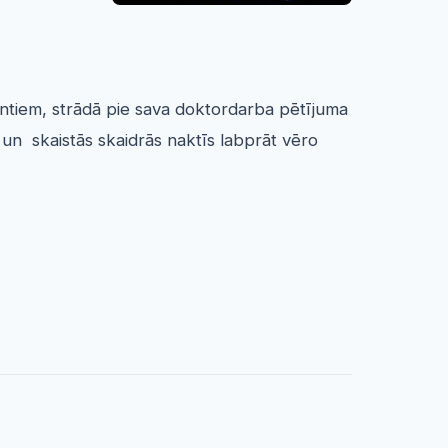
entiem, strādā pie sava doktordarba pētījuma
 un skaistās skaidrās naktīs labprāt vēro