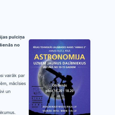
jas pulciņa
dienās no
si vairāk par
dēm, mācīsies
ūvi un
sākumus.