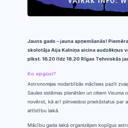
Jauns gads – jauna apņemšanās! Piemēram
skolotāja Aija Kalniņa aicina audzēkņus 
plkst. 16.20 līdz 18.20 Rīgas Tehniskās 
Ko apgūsi?
Astronomijas nodarbībās mācīsies pazīt zvai
Saules sistēmas planētām un citiem Visuma 
novērot, kā arī pilnveidosi priekšstatus par
attīstību laikā.
Mācību gada laikā organizējam kopīgus astr