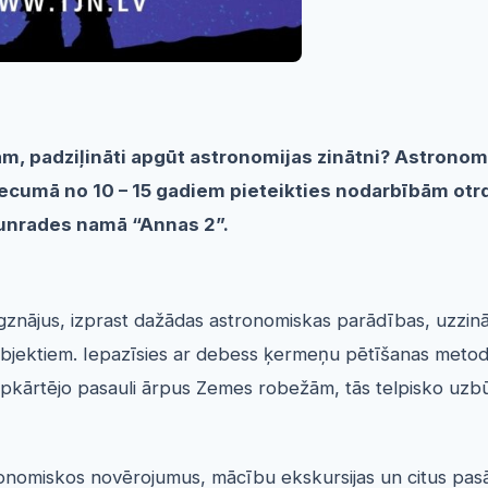
, padziļināti apgūt astronomijas zinātni? Astronomi
vecumā no 10 – 15 gadiem pieteikties nodarbībām otr
jaunrades namā “Annas 2”.
gznājus, izprast dažādas astronomiskas parādības, uzzinā
objektiem. Iepazīsies ar debess ķermeņu pētīšanas meto
 apkārtējo pasauli ārpus Zemes robežām, tās telpisko uzb
onomiskos novērojumus, mācību ekskursijas un citus pa