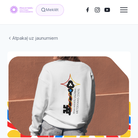
Meklēt
Atpakaļ uz jaunumiem