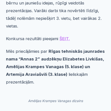
bērnu un jauniešu idejas, rūpīgi veidotās
prezentācijas. Vairāki darbi tika novērtēti līdzīgi,
tādēļ nolēmām nepiešķirt 3. vietu, bet vairākas 2.
vietas.
Konkursa rezultāti pieejami
ŠEIT.
Mēs priecājāmies par
Rīgas tehniskās jaunrades
nama “Annas 2”
audzēkņu Elizabetes Livkišas,
Amēlijas Krampes Vanagas (5. klase) un
Artemija Araviašvili (3. klase)
lieliskajām
prezentācijām.
Amēlijas Krampes Vanagas dizains