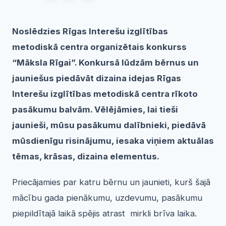
Noslēdzies Rīgas Interešu izglītības
metodiskā centra organizētais konkurss
“Māksla Rīgai”. Konkursā lūdzām bērnus un
jauniešus piedāvāt dizaina idejas Rīgas
Interešu izglītības metodiskā centra rīkoto
pasākumu balvām. Vēlējāmies, lai tieši
jaunieši, mūsu pasākumu dalībnieki, piedāvā
mūsdienīgu risinājumu, iesaka viņiem aktuālas
tēmas, krāsas, dizaina elementus.
Priecājamies par katru bērnu un jaunieti, kurš šajā
mācību gada pienākumu, uzdevumu, pasākumu
piepildītajā laikā spējis atrast mirkli brīva laika.