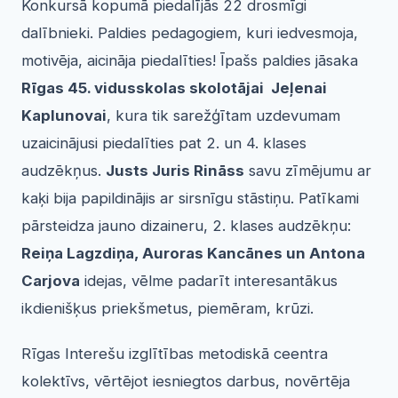
Konkursā kopumā piedalījās 22 drosmīgi
dalībnieki. Paldies pedagogiem, kuri iedvesmoja,
motivēja, aicināja piedalīties! Īpašs paldies jāsaka
Rīgas 45. vidusskolas skolotājai Jeļenai
Kaplunovai
, kura tik sarežģītam uzdevumam
uzaicinājusi piedalīties pat 2. un 4. klases
audzēkņus.
Justs Juris Rināss
savu zīmējumu ar
kaķi bija papildinājis ar sirsnīgu stāstiņu. Patīkami
pārsteidza jauno dizaineru, 2. klases audzēkņu:
Reiņa Lagzdiņa, Auroras Kancānes un Antona
Carjova
idejas, vēlme padarīt interesantākus
ikdienišķus priekšmetus, piemēram, krūzi.
Rīgas Interešu izglītības metodiskā ceentra
kolektīvs, vērtējot iesniegtos darbus, novērtēja