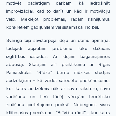
motivēt pacietīgam darbam, kā iedrošināt
improvizācijai, kad to darīt un kādi ir motivāciju
veidi. Meklējot problēmas, radām risinājumus
konkrētiem gadījumiem vai sistēmiskai rīcībai.
Svarīga bija savstarpēja ideju un domu apmaiņa,
tādējādi apjautām problēmu loku dažādās
izglītības iestādēs. Ar idejām bagātinājāmies
abpusēji. Skatījām arī praktikumu ar Rīgas
Pamatskolas “Rīdze” bērnu mūzikas studijas
audzēkņiem – kā veidot saliedētu priekšnesumu,
kur katrs audzēknis nāk ar savu raksturu, savu
varēšanu un tieši tādēļ vērojām teorētisko
zināšanu pielietojumu praksē. Nobeigums visus
klātesošos priecēja ar “Brīvību rāmī” , kur katrs