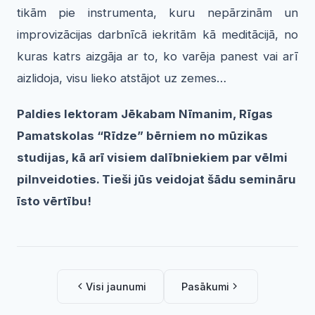
tikām pie instrumenta, kuru nepārzinām un
improvizācijas darbnīcā iekritām kā meditācijā, no
kuras katrs aizgāja ar to, ko varēja panest vai arī
aizlidoja, visu lieko atstājot uz zemes…
Paldies lektoram Jēkabam Nīmanim, Rīgas
Pamatskolas “Rīdze” bērniem no mūzikas
studijas, kā arī visiem dalībniekiem par vēlmi
pilnveidoties. Tieši jūs veidojat šādu semināru
īsto vērtību!
Visi jaunumi
Pasākumi