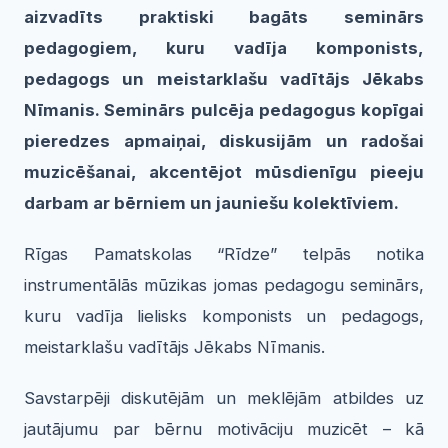
aizvadīts praktiski bagāts seminārs
pedagogiem, kuru vadīja komponists,
pedagogs un meistarklašu vadītājs
Jēkabs
Nīmanis
. Seminārs pulcēja pedagogus kopīgai
pieredzes apmaiņai, diskusijām un radošai
muzicēšanai, akcentējot mūsdienīgu pieeju
darbam ar bērniem un jauniešu kolektīviem.
Rīgas Pamatskolas “Rīdze” telpās notika
instrumentālās mūzikas jomas pedagogu seminārs,
kuru vadīja lielisks komponists un pedagogs,
meistarklašu vadītājs Jēkabs Nīmanis.
Savstarpēji diskutējām un meklējām atbildes uz
jautājumu par bērnu motivāciju muzicēt – kā