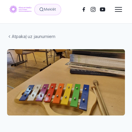
Meklēt
Atpakaļ uz jaunumiem