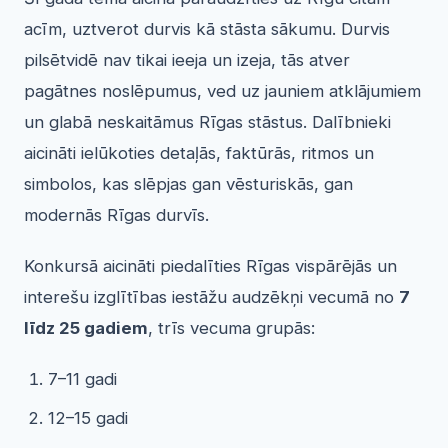
acīm, uztverot durvis kā stāsta sākumu. Durvis
pilsētvidē nav tikai ieeja un izeja, tās atver
pagātnes noslēpumus, ved uz jauniem atklājumiem
un glabā neskaitāmus Rīgas stāstus. Dalībnieki
aicināti ielūkoties detaļās, faktūrās, ritmos un
simbolos, kas slēpjas gan vēsturiskās, gan
modernās Rīgas durvīs.
Konkursā aicināti piedalīties Rīgas vispārējās un
interešu izglītības iestāžu audzēkņi vecumā no
7
līdz 25 gadiem
, trīs vecuma grupās:
7–11 gadi
12–15 gadi