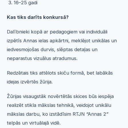
16–25 gadi
Kas tiks darīts konkursā?
Dalībnieki kopā ar pedagogiem vai individuāli
izpētīs Annas ielas apkārtni, meklējot unikālas un
iedvesmojošas durvis, slēptas detaļas un
neparastus vizuālus atradumus.
Redzētais tiks attēlots skiču formā, bet labākās
idejas izvērtēs žūrija.
Žūrijas visaugstāk novērtētās skices būs iespēja
realizēt stikla mākslas tehnikā, veidojot unikālu
mākslas darbu, ko izstādīsim RTJN “Annas 2”
telpās un virtuālajā vidē.