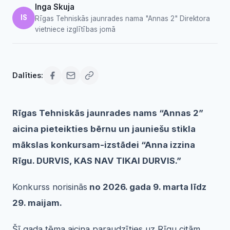
Inga Skuja
IS
Rīgas Tehniskās jaunrades nama "Annas 2" Direktora
vietniece izglītības jomā
Dalīties:
Rīgas Tehniskās jaunrades nams “Annas 2”
aicina pieteikties bērnu un jauniešu stikla
mākslas konkursam-izstādei “Anna izzina
Rīgu. DURVIS, KAS NAV TIKAI DURVIS.”
Konkurss norisinās
no 2026. gada 9. marta līdz
29. maijam.
Šī gada tēma aicina paraudzīties uz Rīgu citām