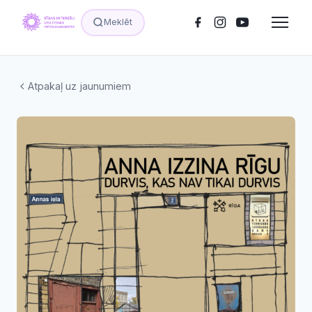
Meklēt
Atpakaļ uz jaunumiem