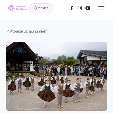
Meklēt
Atpakaļ uz jaunumiem