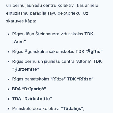
un bērnu jauniešu centru kolektīvi, kas ar lielu
entuziasmu parādīja savu dejotprieku. Uz
skatuves kāpa:
Rīgas Jāņa Šteinhauera vidusskolas
TDK
“Asni”
Rīgas Āgenskalna sākumskolas
TDK “Āģītis”
Rīgas bērnu un jauniešu centra “Altona”
TDK
“Ķurzemīte”
Rīgas pamatskolas “Rīdze”
TDK “Rīdze”
BDA “Dzīpariņš”
TDA “Dzirkstelīte”
Pirmskolu deju kolektīvi
“Tūdaliņš”
,