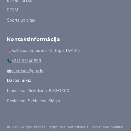
STEM · CITAS
STEM
Sports un citas
Kontaktinformācija
Baltāsbaznīcas iela 14, Rīga, LV-1015
+371 67340659
intereses@riga.lv
Darba laiks:
Pirmdiena–Piektdiena: 8:30–17:00
Sestdiena, Svētdiena: Slēgts
© 2026 Rīgas Interešu izglītības metodiskais
Privātuma politika