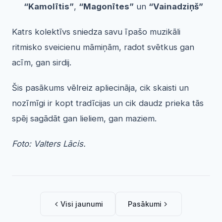
“Kamolītis”
,
“Magonītes”
un
“Vainadziņš”
Katrs kolektīvs sniedza savu īpašo muzikāli
ritmisko sveicienu māmiņām, radot svētkus gan
acīm, gan sirdij.
Šis pasākums vēlreiz apliecināja, cik skaisti un
nozīmīgi ir kopt tradīcijas un cik daudz prieka tās
spēj sagādāt gan lieliem, gan maziem.
Foto: Valters Lācis.
Visi jaunumi
Pasākumi