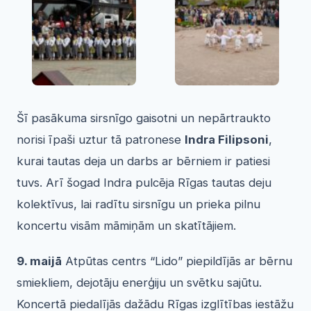
Šī pasākuma sirsnīgo gaisotni un nepārtraukto
norisi īpaši uztur tā patronese
Indra Filipsoni
,
kurai tautas deja un darbs ar bērniem ir patiesi
tuvs. Arī šogad Indra pulcēja Rīgas tautas deju
kolektīvus, lai radītu sirsnīgu un prieka pilnu
koncertu visām māmiņām un skatītājiem.
9. maijā
Atpūtas centrs “Lido” piepildījās ar bērnu
smiekliem, dejotāju enerģiju un svētku sajūtu.
Koncertā piedalījās dažādu Rīgas izglītības iestāžu