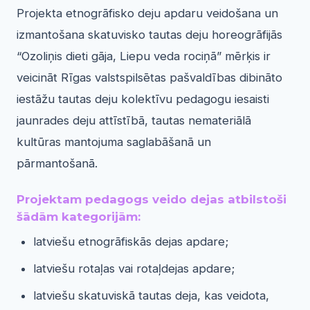
Projekta etnogrāfisko deju apdaru veidošana un
izmantošana skatuvisko tautas deju horeogrāfijās
“Ozoliņis dieti gāja, Liepu veda rociņā” mērķis ir
veicināt Rīgas valstspilsētas pašvaldības dibināto
iestāžu tautas deju kolektīvu pedagogu iesaisti
jaunrades deju attīstībā, tautas nemateriālā
kultūras mantojuma saglabāšanā un
pārmantošanā.
Projektam pedagogs veido dejas atbilstoši
šādām kategorijām:
latviešu etnogrāfiskās dejas apdare;
latviešu rotaļas vai rotaļdejas apdare;
latviešu skatuviskā tautas deja, kas veidota,