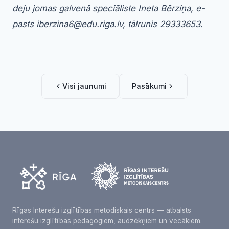
deju jomas galvenā speciāliste Ineta Bērziņa, e-
pasts iberzina6@edu.riga.lv, tālrunis 29333653.
Visi jaunumi
Pasākumi
Rīgas Interešu izglītības metodiskais centrs — atbalsts
interešu izglītības pedagogiem, audzēkņiem un vecākiem.