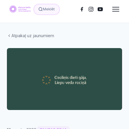
Meklēt
Atpakaļ uz jaunumiem