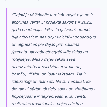
“
Dejotāju vēlēšanās turpināt dejot bija un ir
apbrīnas vērta! Šī projekta sākums ir 2022.
gadā pandēmijas laikā, tā galvenais mērķis
bija atbalstīt tautas deju kolektīvu pedagogus
un atgriezties pie dejas pirmsākuma
/pamata- latviešu etnogrāfiskās dejas un
rotaļdejas. Mūsu dejas raksti savā
daudzveidībā ir salīdzināmi ar cimdu,
brunču, villaiņu un jostu rakstiem. Tie ir
izteiksmīgi un niansēti. Nevar nesajust, ka
šie raksti pārtapuši deju soļos un zīmējumos.
Kopdejošana ir nepieciešama, lai varētu
realizēties tradicionālās dejas attīstība.