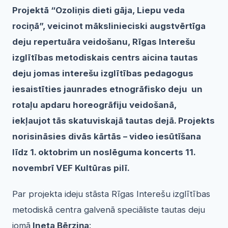
Projektā “Ozoliņis dieti gāja, Liepu veda
rociņā”, veicinot mākslinieciski augstvērtīga
deju repertuāra veidošanu, Rīgas Interešu
izglītības metodiskais centrs aicina tautas
deju jomas interešu izglītības pedagogus
iesaistīties jaunrades etnogrāfisko deju un
rotaļu apdaru horeogrāfiju veidošanā,
iekļaujot tās skatuviskajā tautas dejā. Projekts
norisināsies divās kārtās – video iesūtīšana
līdz 1. oktobrim un noslēguma koncerts 11.
novembrī VEF Kultūras pilī.
Par projekta ideju stāsta Rīgas Interešu izglītības
metodiskā centra galvenā speciāliste tautas deju
jomā
Ineta Bērziņa
: