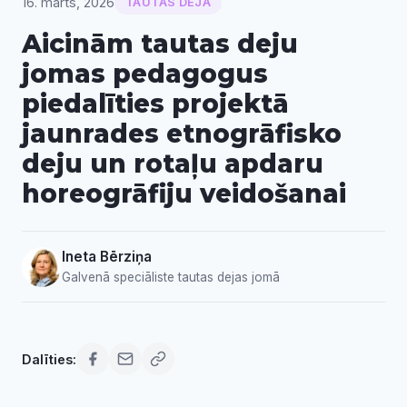
16. marts, 2026
TAUTAS DEJA
Aicinām tautas deju
jomas pedagogus
piedalīties projektā
jaunrades etnogrāfisko
deju un rotaļu apdaru
horeogrāfiju veidošanai
Ineta Bērziņa
Galvenā speciāliste tautas dejas jomā
Dalīties: