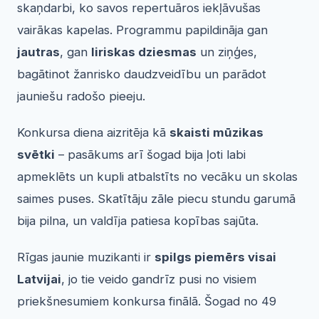
skaņdarbi, ko savos repertuāros iekļāvušas
vairākas kapelas. Programmu papildināja gan
jautras
, gan
liriskas dziesmas
un ziņģes,
bagātinot žanrisko daudzveidību un parādot
jauniešu radošo pieeju.
Konkursa diena aizritēja kā
skaisti mūzikas
svētki
– pasākums arī šogad bija ļoti labi
apmeklēts un kupli atbalstīts no vecāku un skolas
saimes puses. Skatītāju zāle piecu stundu garumā
bija pilna, un valdīja patiesa kopības sajūta.
Rīgas jaunie muzikanti ir
spilgs piemērs visai
Latvijai
, jo tie veido gandrīz pusi no visiem
priekšnesumiem konkursa finālā. Šogad no 49