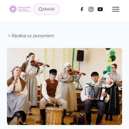
Meklēt
Atpakaļ uz jaunumiem