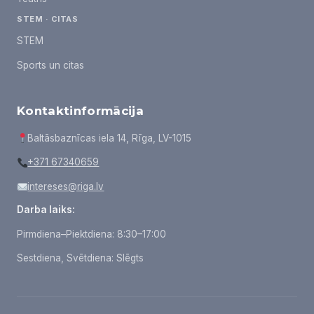
STEM · CITAS
STEM
Sports un citas
Kontaktinformācija
Baltāsbaznīcas iela 14, Rīga, LV-1015
+371 67340659
intereses@riga.lv
Darba laiks:
Pirmdiena–Piektdiena: 8:30–17:00
Sestdiena, Svētdiena: Slēgts