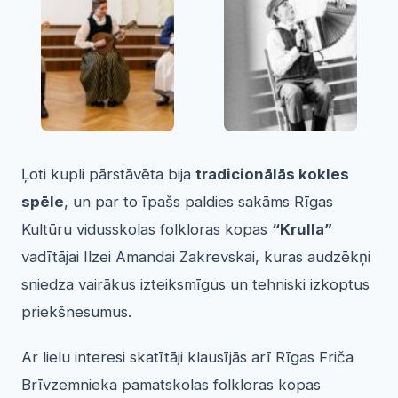
Ļoti kupli pārstāvēta bija
tradicionāl
ās kokles
spēle
, un par to īpašs paldies sakāms Rīgas
Kultūru vidusskolas folkloras kopas
“Krulla”
vadītājai Ilzei Amandai Zakrevskai, kuras audzēkņi
sniedza vairākus izteiksmīgus un tehniski izkoptus
priekšnesumus.
Ar lielu interesi skatītāji klausījās arī Rīgas Friča
Brīvzemnieka pamatskolas folkloras kopas