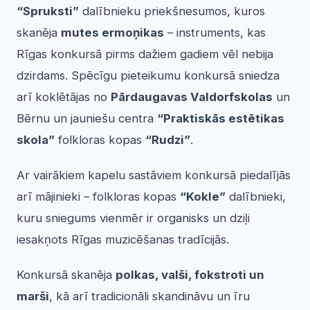
“Spruksti”
dalībnieku priekšnesumos, kuros
skanēja
mutes ermoņikas
– instruments, kas
Rīgas konkursā pirms dažiem gadiem vēl nebija
dzirdams. Spēcīgu pieteikumu konkursā sniedza
arī koklētājas no
Pārdaugavas Valdorfskolas
un
Bērnu un jauniešu centra
“Praktiskās estētikas
skola”
folkloras kopas
“Rudzi”
.
Ar vairākiem kapelu sastāviem konkursā piedalījās
arī mājinieki – folkloras kopas
“Kokle”
dalībnieki,
kuru sniegums vienmēr ir organisks un dziļi
iesakņots Rīgas muzicēšanas tradīcijās.
Konkursā skanēja
polkas, valši, fokstroti un
marši
, kā arī tradicionāli skandināvu un īru