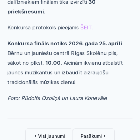
dalībniekiem finālam tika izvirzīti
30
priekšnesumi
.
Konkursa protokols pieejams
ŠEIT.
Konkursa fināls notiks 2026. gada 25. aprīlī
Bērnu un jauniešu centrā
Rīgas Skolēnu pils
,
sākot no plkst.
10.00
. Aicinām ikvienu atbalstīt
jaunos muzikantus un izbaudīt aizraujošu
tradicionālās mūzikas dienu!
Foto: Rūdolfs Ozoliņš un Laura Konevāle
Visi jaunumi
Pasākumi