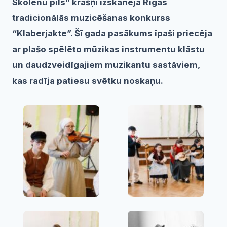
Skolēnu pils”
krāšņi izskanēja Rīgas
tradicionālās muzicēšanas konkurss
“Klaberjakte”. Šī gada pasākums īpaši priecēja
ar plašo spēlēto mūzikas instrumentu klāstu
un daudzveidīgajiem muzikantu sastāviem,
kas radīja patiesu svētku noskaņu.