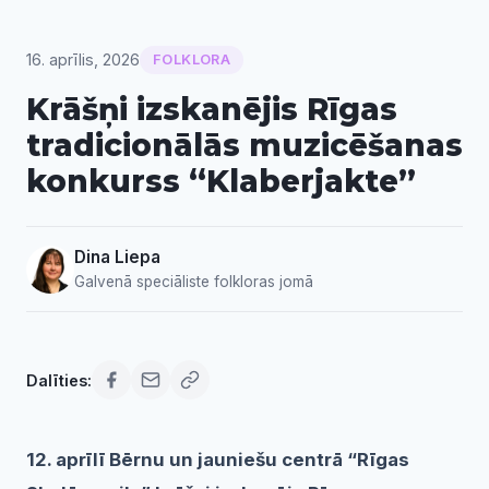
16. aprīlis, 2026
FOLKLORA
Krāšņi izskanējis Rīgas
tradicionālās muzicēšanas
konkurss “Klaberjakte”
Dina Liepa
Galvenā speciāliste folkloras jomā
Dalīties:
12. aprīlī Bērnu un jauniešu centrā “
Rīgas