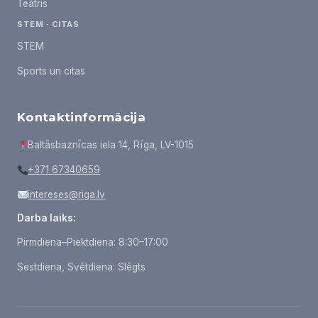
Teātris
STEM · CITAS
STEM
Sports un citas
Kontaktinformācija
Baltāsbaznīcas iela 14, Rīga, LV-1015
+371 67340659
intereses@riga.lv
Darba laiks:
Pirmdiena–Piektdiena: 8:30–17:00
Sestdiena, Svētdiena: Slēgts