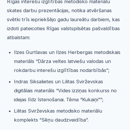
Rīgas interešu izglītības metodisko materiālu
skates darbu prezentācijas, notika atvēršanas
svētki trīs iepriekšējo gadu laureātu darbiem, kas
izdoti pateicoties Rīgas valstspilsētas pašvaldības
atbalstam:
Ilzes Gurtlavas un Ilzes Herbergas metodiskais
materiāls “Dārza veltes latviešu valodas un
rokdarbu interešu izglītības nodarbībās”;
Indras Siksalietes un Lilitas Svirževskas
digitālais materiāls “Vides izziņas konkurss no
idejas līdz īstenošanai. Tēma “Kukaiņi””;
Lilitas Svirževskas metodisko materiālu
komplekts “Sēņu daudzveidība”.