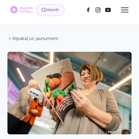
Meklēt
Atpakaļ uz jaunumiem