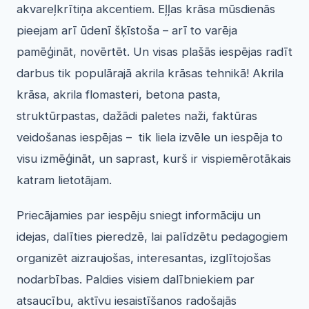
akvareļkrītiņa akcentiem. Eļļas krāsa mūsdienās
pieejam arī ūdenī šķīstoša – arī to varēja
pamēģināt, novērtēt. Un visas plašās iespējas radīt
darbus tik populārajā akrila krāsas tehnikā! Akrila
krāsa, akrila flomasteri, betona pasta,
struktūrpastas, dažādi paletes naži, faktūras
veidošanas iespējas – tik liela izvēle un iespēja to
visu izmēģināt, un saprast, kurš ir vispiemērotākais
katram lietotājam.
Priecājamies par iespēju sniegt informāciju un
idejas, dalīties pieredzē, lai palīdzētu pedagogiem
organizēt aizraujošas, interesantas, izglītojošas
nodarbības. Paldies visiem dalībniekiem par
atsaucību, aktīvu iesaistīšanos radošajās