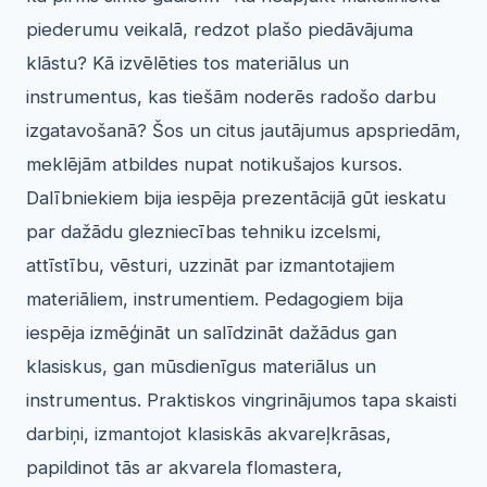
piederumu veikalā, redzot plašo piedāvājuma
klāstu? Kā izvēlēties tos materiālus un
instrumentus, kas tiešām noderēs radošo darbu
izgatavošanā? Šos un citus jautājumus apspriedām,
meklējām atbildes nupat notikušajos kursos.
Dalībniekiem bija iespēja prezentācijā gūt ieskatu
par dažādu glezniecības tehniku izcelsmi,
attīstību, vēsturi, uzzināt par izmantotajiem
materiāliem, instrumentiem. Pedagogiem bija
iespēja izmēģināt un salīdzināt dažādus gan
klasiskus, gan mūsdienīgus materiālus un
instrumentus. Praktiskos vingrinājumos tapa skaisti
darbiņi, izmantojot klasiskās akvareļkrāsas,
papildinot tās ar akvarela flomastera,