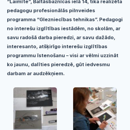
“Laimīte”, Baltāsbaznīcas ielā 14, tika realizēta
pedagogu profesionālās pilnveides
programma “Glezniecības tehnikas”. Pedagogi
no interešu izglītības iestādēm, no skolām, ar
savu radošā darba pieredzi, ar savu dažādo,
interesanto, atšķirīgo interešu izglītības
programmu īstenošanu – visi ar vēlmi uzzināt
ko jaunu, dalīties pieredzē, gūt iedvesmu
darbam ar audzēkņiem.