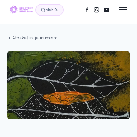
Meklēt
Atpakaļ uz jaunumiem