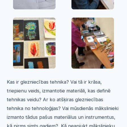
Kas ir glezniecības tehnika? Vai tā ir krāsa,
triepienu veids, izmantotie materiāli, kas definē
tehnikas veidu? Ar ko atšķiras glezniecības
tehnika no tehnoloģijas? Vai mūsdienās mākslinieki
izmanto tādus pašus materiālus un instrumentus,
kā pirms simts gadiem? Kā neapjukt mākslinieku