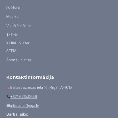
Folklora
Mūzika
Vizuālā māksla
Teātris
STEM · CITAS
STEM
Sports un citas
Kontaktinformācija
Baltāsbaznīcas iela 14, Rīga, LV-1015
+371 67340659
intereses@riga.lv
Darba laiks: