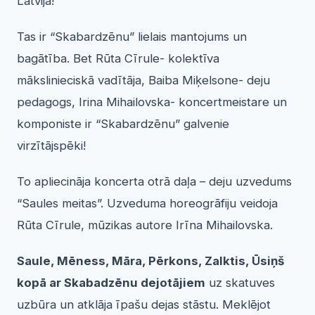
Latvijā!
Tas ir “Skabardzēnu” lielais mantojums un
bagātība. Bet Rūta Cīrule- kolektīva
mākslinieciskā vadītāja, Baiba Miķelsone- deju
pedagogs, Irina Mihailovska- koncertmeistare un
komponiste ir “Skabardzēnu” galvenie
virzītājspēki!
To apliecināja koncerta otrā daļa – deju uzvedums
“Saules meitas”. Uzveduma horeogrāfiju veidoja
Rūta Cīrule, mūzikas autore Irīna Mihailovska.
Saule, Mēness, Māra, Pērkons, Zalktis, Ūsiņš
kopā ar Skabadzēnu dejotājiem
uz skatuves
uzbūra un atklāja īpašu dejas stāstu. Meklējot