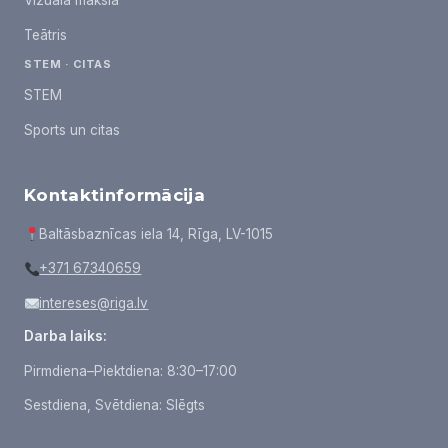
Teātris
STEM · CITAS
STEM
Sports un citas
Kontaktinformācija
Baltāsbaznīcas iela 14, Rīga, LV-1015
+371 67340659
intereses@riga.lv
Darba laiks:
Pirmdiena–Piektdiena: 8:30–17:00
Sestdiena, Svētdiena: Slēgts