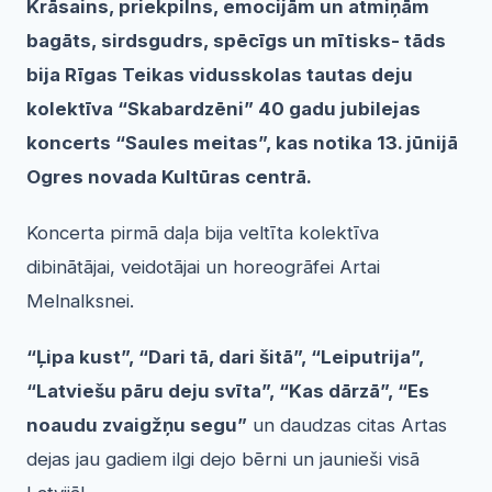
Krāsains, priekpilns, emocijām un atmiņām
bagāts, sirdsgudrs, spēcīgs un mītisks- tāds
bija Rīgas Teikas vidusskolas tautas deju
kolektīva “Skabardzēni” 40 gadu jubilejas
koncerts “Saules meitas”, kas notika 13. jūnijā
Ogres novada Kultūras centrā.
Koncerta pirmā daļa bija veltīta kolektīva
dibinātājai, veidotājai un horeogrāfei Artai
Melnalksnei.
“Ļipa kust”, “Dari tā, dari šitā”, “Leiputrija”,
“Latviešu pāru deju svīta”, “Kas dārzā”, “Es
noaudu zvaigžņu segu”
un daudzas citas Artas
dejas jau gadiem ilgi dejo bērni un jaunieši visā