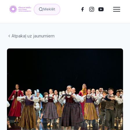
Meklēt
Atpakaļ uz jaunumiem