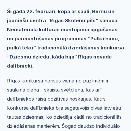
Šī gada 22. februārī, kopā ar sauli, Bērnu un
jauniešu centrā “Rīgas Skolēnu pils” sanāca
Nemateriālā kultūras mantojuma apgūšanas
un pārmantošanas programmas “Pulkā eimu,
pulkā teku” tradicionālā dziedāšanas konkursa
“Dziesmu dzie
du, kāda bija” Rīgas novada
dalībnieki.
Rīgas konkursa norises viena no pazīmēm ir
saulaina diena – skaista svētdiena, kas arī
dalībniekos raisa pozitīvas noskaņas. Katrs
konkursa dalībnieks bija sagatavojis divas latviešu
tautas dziesmas, ko dziedāja kādā no tradicionālās
dziedāšanas manierēm. Šogad daudzo individuālo