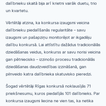
dalībnieku skaitā bija arī krietni vairāk duetu, trio
un kvartetu.
Vērtētāji atzina, ka konkursa izaugsmi veicina
dalībnieku piedalīšanās regularitāte – savu
izaugsmi un pašapziņu monitorējot ar ikgadēju
dalību konkursā. Lai attīstītu dažādus tradicionālās
dziedāšanas veidus, konkurss ar savu norisi veicina
gan pētniecisko – izzinošo procesu tradicionālās
dziedāšanas daudzveidības izzināšanā, gan
pilnveido katra dalībnieka skatuvisko pieredzi.
Šogad vērtētāji Rīgas konkursā noklausījās 71
priekšnesumu, kuros piedalījās 101 dalībnieks. Par
konkursa izaugsmi liecina ne vien tas, ka netika