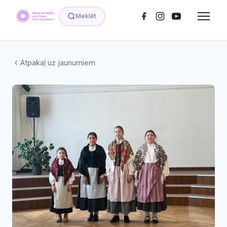
Meklēt
Atpakaļ uz jaunumiem