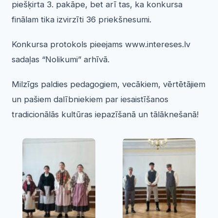
piešķirta 3. pakāpe, bet arī tas, ka konkursa
finālam tika izvirzīti 36 priekšnesumi.
Konkursa protokols pieejams www.intereses.lv
sadaļas “Nolikumi” arhīvā.
Milzīgs paldies pedagogiem, vecākiem, vērtētājiem
un pašiem dalībniekiem par iesaistīšanos
tradicionālās kultūras iepazīšanā un tālāknešanā!