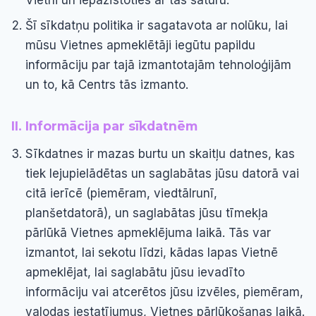
Vietni un iepazīstoties ar tās saturu.
Šī sīkdatņu politika ir sagatavota ar nolūku, lai
mūsu Vietnes apmeklētāji iegūtu papildu
informāciju par tajā izmantotajām tehnoloģijām
un to, kā Centrs tās izmanto.
II. Informācija par sīkdatnēm
Sīkdatnes ir mazas burtu un skaitļu datnes, kas
tiek lejupielādētas un saglabātas jūsu datorā vai
citā ierīcē (piemēram, viedtālrunī,
planšetdatorā), un saglabātas jūsu tīmekļa
pārlūkā Vietnes apmeklējuma laikā. Tās var
izmantot, lai sekotu līdzi, kādas lapas Vietnē
apmeklējat, lai saglabātu jūsu ievadīto
informāciju vai atcerētos jūsu izvēles, piemēram,
valodas iestatījumus, Vietnes pārlūkošanas laikā.