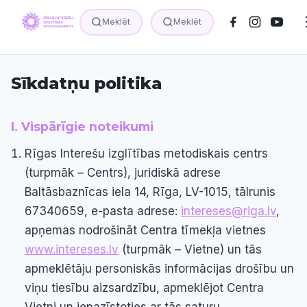
Meklēt
Meklēt
Sīkdatņu politika
I. Vispārīgie noteikumi
Rīgas Interešu izglītības metodiskais centrs
(turpmāk – Centrs), juridiskā adrese
Baltāsbaznīcas iela 14, Rīga, LV-1015, tālrunis
67340659, e-pasta adrese:
intereses@riga.lv
,
apņemas nodrošināt Centra tīmekļa vietnes
www.intereses.lv
(turpmāk – Vietne) un tās
apmeklētāju personiskās informācijas drošību un
viņu tiesību aizsardzību, apmeklējot Centra