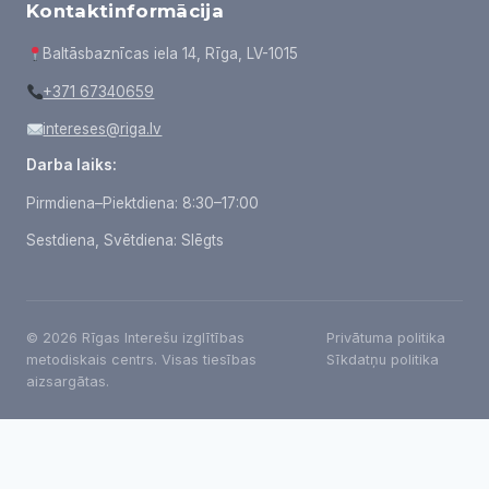
Kontaktinformācija
Baltāsbaznīcas iela 14, Rīga, LV-1015
+371 67340659
intereses@riga.lv
Darba laiks:
Pirmdiena–Piektdiena: 8:30–17:00
Sestdiena, Svētdiena: Slēgts
© 2026 Rīgas Interešu izglītības
Privātuma politika
metodiskais centrs. Visas tiesības
Sīkdatņu politika
aizsargātas.