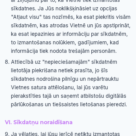
ar ziņojumu par to, ka Vietnē tiek izmantotas
sīkdatnes. Ja Jūs noklikšķināsiet uz opcijas
"Atļaut visu" tas nozīmēs, ka esat piekritis visām
sīkdatnēm, kas atrodas Vietnē un jūs apstiprināt,
ka esat iepazinies ar informāciju par sīkdatnēm,
to izmantošanas nolūkiem, gadījumiem, kad
informācija tiek nodota trešajām personām.
Attiecībā uz "nepieciešamajām" sīkdatnēm
lietotāja piekrišana netiek prasīta, jo šīs
sīkdatnes nodrošina pilnīgu un nepārtrauktu
Vietnes satura attēlošanu, lai jūs varētu
pierakstīties tajā un saņemt atbilstošu digitālās
pārlūkošanas un tiešsaistes lietošanas pieredzi.
VI. Sīkdatņu noraidīšana
Ja vēlaties, lai jūsu ierīcē netiktu izmantotas