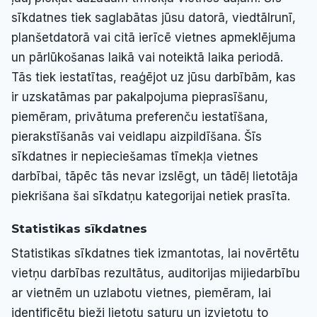
sīkdatnes tiek saglabātas jūsu datorā, viedtālrunī,
planšetdatorā vai citā ierīcē vietnes apmeklējuma
un pārlūkošanas laikā vai noteiktā laika periodā.
Tās tiek iestatītas, reaģējot uz jūsu darbībām, kas
ir uzskatāmas par pakalpojuma pieprasīšanu,
piemēram, privātuma preferenču iestatīšana,
pierakstīšanās vai veidlapu aizpildīšana. Šīs
sīkdatnes ir nepieciešamas tīmekļa vietnes
darbībai, tāpēc tās nevar izslēgt, un tādēļ lietotāja
piekrišana šai sīkdatņu kategorijai netiek prasīta.
Statistikas sīkdatnes
Statistikas sīkdatnes tiek izmantotas, lai novērtētu
vietņu darbības rezultātus, auditorijas mijiedarbību
ar vietnēm un uzlabotu vietnes, piemēram, lai
identificētu bieži lietotu saturu un izvietotu to