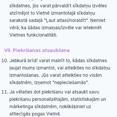
sīkdatnes, jūs varat pārvaldīt sīkdatņu izvēles
atzīmējot to Vietnē izmantotajā sīkdatņu
sarakstā sadaļā "Ļaut atlasi/noraidīt". Ņemiet
vērā, ka šādas izmaiņas/izvēle var ietekmēt
Vietnes funkcionalitāti.
VII. Piekrišanas atsaukšana
Jebkurā brīdī varat mainīt to, kādas sīkdatnes
ļaujat mums izmantot, vai atteikties no sīkdatņu
izmantošanas. Jūs varat atteikties no visām
sīkdatnēm, izņemot "nepieciešamās".
Ja vēlaties dot piekrišanu vai atsaukt savu
piekrišanu personalizētajām, statistiskajām un
mārketinga sīkdatnēm, noklikšķiniet uz
attiecīgās pogas Vietnē.