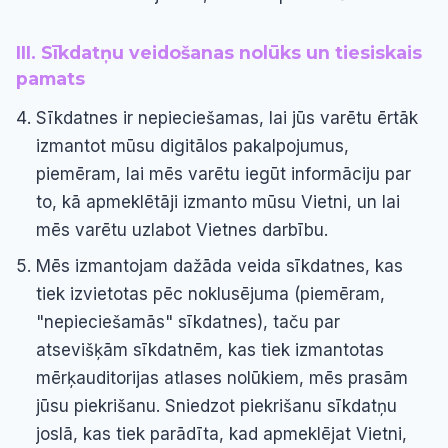
III. Sīkdatņu veidošanas nolūks un tiesiskais
pamats
Sīkdatnes ir nepieciešamas, lai jūs varētu ērtāk
izmantot mūsu digitālos pakalpojumus,
piemēram, lai mēs varētu iegūt informāciju par
to, kā apmeklētāji izmanto mūsu Vietni, un lai
mēs varētu uzlabot Vietnes darbību.
Mēs izmantojam dažāda veida sīkdatnes, kas
tiek izvietotas pēc noklusējuma (piemēram,
"nepieciešamās" sīkdatnes), taču par
atsevišķām sīkdatnēm, kas tiek izmantotas
mērķauditorijas atlases nolūkiem, mēs prasām
jūsu piekrišanu. Sniedzot piekrišanu sīkdatņu
joslā, kas tiek parādīta, kad apmeklējat Vietni,