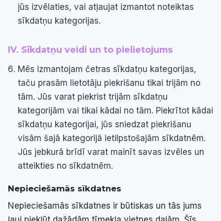
jūs izvēlaties, vai atļaujat izmantot noteiktas
sīkdatņu kategorijas.
IV. Sīkdatņu veidi un to pielietojums
Mēs izmantojam četras sīkdatņu kategorijas,
taču prasām lietotāju piekrišanu tikai trijām no
tām. Jūs varat piekrist trijām sīkdatņu
kategorijām vai tikai kādai no tām. Piekrītot kādai
sīkdatņu kategorijai, jūs sniedzat piekrišanu
visām šajā kategorijā ietilpstošajām sīkdatnēm.
Jūs jebkurā brīdī varat mainīt savas izvēles un
atteikties no sīkdatnēm.
Nepieciešamās sīkdatnes
Nepieciešamās sīkdatnes ir būtiskas un tās jums
ļauj piekļūt dažādām tīmekļa vietnes daļām. Šīs