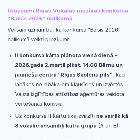
Grozījumi Rīgas Vokālās mūzikas konkursa
“Balsis 2026″ nolikumā
Vēršam uzmanību, ka konkursa “Balsis 2026”
nolikumā veikti grozījumi:
II konkursa kārta plānota vienā dienā
–
2026.gada 2.martā plkst. 14.00 Bērnu un
jauniešu centrā “Rīgas Skolēnu pils”
, kad
labākos no labākajiem klausīsies un izvērtēs
Valsts izglītības attīstības aģentūras veidota
vērtēšanas komisija.
Uz konkursa II kārtu tiks izvirzīti
ne vairāk kā
8 vokālie ansambļi katrā grupā
(A un B).