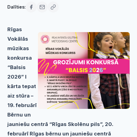
Dalīties:
Rīgas
Vokālās
mūzikas
konkursa
“Balsis
2026” I
kārta tepat
aiz stūra –
19. februārī
Bērnu un
jauniešu centrā “Rīgas Skolēnu pils”, 20.
februārī Rīgas bērnu un jauniešu centrā