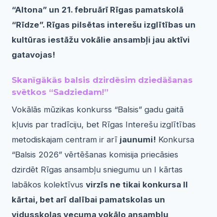
“Altona” un 21. februārī Rīgas pamatskolā
“Rīdze”. Rīgas pilsētas interešu izglītības un
kultūras iestāžu vokālie ansambļi jau aktīvi
gatavojas!
Skanīgākās balsis dzirdēsim dziedāšanas
svētkos “Sadziedam!”
Vokālās mūzikas konkurss “Balsis” gadu gaitā
kļuvis par tradīciju, bet Rīgas Interešu izglītības
metodiskajam centram ir arī
jaunumi!
Konkursa
“Balsis 2026” vērtēšanas komisija priecāsies
dzirdēt Rīgas ansambļu sniegumu un I kārtas
labākos kolektīvus
virzīs ne tikai konkursa II
kārtai, bet arī
dalībai pamatskolas un
vidusskolas vecuma vokālo ansambļu