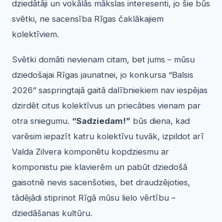
dziedātāji un vokālās mākslas interesenti, jo šie būs
svētki, ne sacensība Rīgas čaklākajiem
kolektīviem.
Svētki domāti nevienam citam, bet jums – mūsu
dziedošajai Rīgas jaunatnei, jo konkursa “Balsis
2026” saspringtajā gaitā dalībniekiem nav iespējas
dzirdēt citus kolektīvus un priecāties vienam par
otra sniegumu.
“Sadziedam!”
būs diena, kad
varēsim iepazīt katru kolektīvu tuvāk, izpildot arī
Valda Zilvera komponētu kopdziesmu ar
komponistu pie klavierēm un pabūt dziedošā
gaisotnē nevis sacenšoties, bet draudzējoties,
tādējādi stiprinot Rīgā mūsu lielo vērtību –
dziedāšanas kultūru.