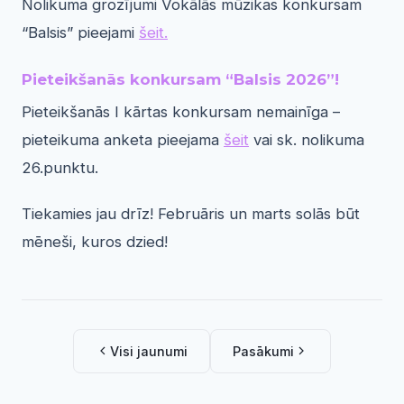
Nolikuma grozījumi Vokālās mūzikas konkursam
“Balsis” pieejami
šeit.
Pieteikšanās konkursam “Balsis 2026”!
Pieteikšanās I kārtas konkursam nemainīga –
pieteikuma anketa pieejama
šeit
vai sk. nolikuma
26.punktu.
Tiekamies jau drīz! Februāris un marts solās būt
mēneši, kuros dzied!
Visi jaunumi
Pasākumi