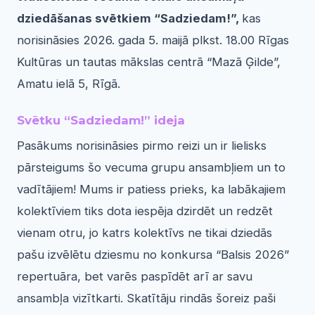
dziedāšanas svētkiem “Sadziedam!”,
kas
norisināsies 2026. gada 5. maijā plkst. 18.00 Rīgas
Kultūras un tautas mākslas centrā “Mazā Ģilde”,
Amatu ielā 5, Rīgā.
Svētku “Sadziedam!” ideja
Pasākums norisināsies pirmo reizi un ir lielisks
pārsteigums šo vecuma grupu ansambļiem un to
vadītājiem! Mums ir patiess prieks, ka labākajiem
kolektīviem tiks dota iespēja dzirdēt un redzēt
vienam otru, jo katrs kolektīvs ne tikai dziedās
pašu izvēlētu dziesmu no konkursa “Balsis 2026”
repertuāra, bet varēs paspīdēt arī ar savu
ansambļa vizītkarti. Skatītāju rindās šoreiz paši