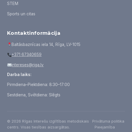
STEM
Sports un citas
Kontaktinformācija
Baltāsbaznīcas iela 14, Rīga, LV-1015
+371 67340659
intereses@riga.lv
Darba laiks:
Pirmdiena–Piektdiena: 8:30–17:00
Sestdiena, Svētdiena: Slēgts
© 2026 Rīgas Interešu izglītības metodiskais
Privātuma politika
centrs. Visas tiesības aizsargātas.
Pieejamība