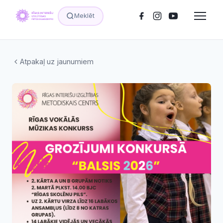
Meklēt
Atpakaļ uz jaunumiem