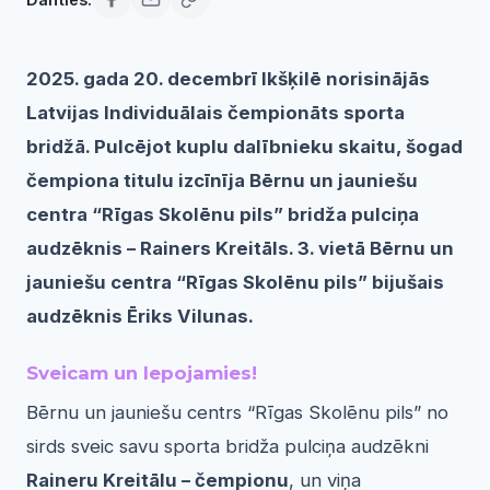
2025. gada 20. decembrī Ikšķilē norisinājās
Latvijas Individuālais čempionāts sporta
bridžā. Pulcējot kuplu dalībnieku skaitu, šogad
čempiona titulu izcīnīja Bērnu un jauniešu
centra “Rīgas Skolēnu pils” bridža pulciņa
audzēknis – Rainers Kreitāls. 3. vietā Bērnu un
jauniešu centra “Rīgas Skolēnu pils” bijušais
audzēknis Ēriks Vilunas.
Sveicam un lepojamies!
Bērnu un jauniešu centrs “Rīgas Skolēnu pils” no
sirds sveic savu sporta bridža pulciņa audzēkni
Raineru Kreitālu – čempionu
, un viņa