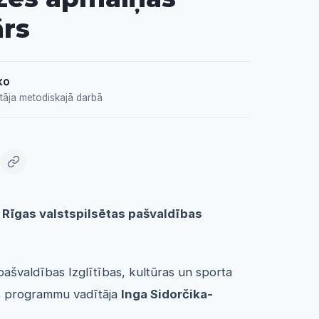
rs
ko
tāja metodiskajā darbā
a Rīgas valstspilsētas pašvaldības
 pašvaldības Izglītības, kultūras un sporta
as programmu vadītāja
Inga Sidorčika-