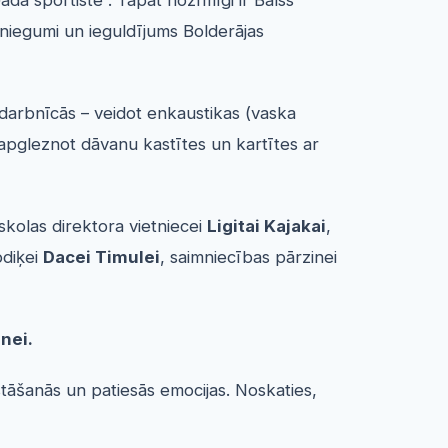
a sportiste”. Tāpat nozīmīgi ir Balss
asniegumi un ieguldījums Bolderājas
rdarbnīcās – veidot enkaustikas (vaska
 apgleznot dāvanu kastītes un kartītes ar
kolas direktora vietniecei
Ligitai Kajakai
,
odiķei
Dacei Timulei
, saimniecības pārzinei
nei.
stāšanās un patiesās emocijas. Noskaties,