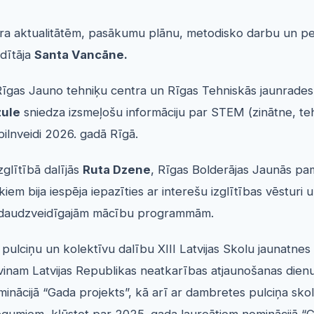
tra aktualitātēm, pasākumu plānu, metodisko darbu un pe
dītāja
Santa Vancāne.
– Rīgas Jauno tehniķu centra un Rīgas Tehniskās jaunrades
zule
sniedza izsmeļošu informāciju par STEM (zinātne, teh
lnveidi 2026. gadā Rīgā.
zglītībā dalījās
Ruta Dzene
,
Rīgas Bolderājas Jaunās pa
iem bija iespēja iepazīties ar interešu izglītības vēsturi
 ar daudzveidīgajām mācību programmām.
r pulciņu un kolektīvu dalību XIII Latvijas Skolu jaunatn
“Svinam Latvijas Republikas neatkarības atjaunošanas die
minācijā “Gada projekts”, kā arī ar dambretes pulciņa sk