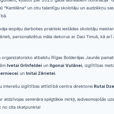
umiem, kļūstot par 2025. gada laureātiem nominācijā “Gad
iča) “Kantilēna” un citu talantīgu skolotāju un audzēkņu s
ībā.
āja iespēju darboties praktiski iestādes skolotāju meista
ērieti, personalizētus māla dekorus ar Daci Timuli, kā arī
 organizatorisko atbalstu Rīgas Bolderājas Jaunās pamats
ecēm
Ivetai Grīnfeldei
un
Ilgonai Vulānei
, izglītības met
derniecei
un
Initai Zērietei
.
u interešu izglītības attīstībā centra direktorei
Rutai Dze
ur atdzīvojas semināra spilgtākie mirkļi, iedvesmojošās uz
z no cita skatpunkta!