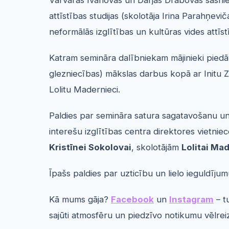
Varvaras Ivanovas un Darjas Drabovas sasnieg
attīstības studijas (skolotāja Irina Parahņev
neformālās izglītības un kultūras vides attīst
Katram semināra dalībniekam mājinieki piedāv
glezniecības) mākslas darbus kopā ar Initu Z
Lolitu Madernieci.
Paldies par semināra satura sagatavošanu un
interešu izglītības centra direktores vietni
Kristīnei Sokolovai
, skolotājām
Lolitai Ma
Īpašs paldies par uzticību un lielo ieguldījum
Kā mums gāja?
Facebook
un
Instagram
– t
sajūti atmosfēru un piedzīvo notikumu vēlrei