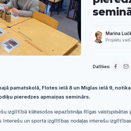
seminā
Marina Luč
Projektu vadī
Dalīties:
najā pamatskolā, Flotes ielā 8 un Miglas ielā 9, notik
etodiķu pieredzes apmaiņas seminārs.
šu izglītībā klātesošos iepazīstināja Rīgas valstspilsētas
Interešu un sporta izglītības nodaļas interešu izglītīb