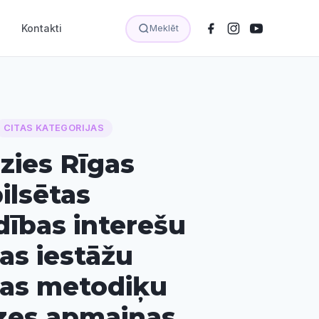
Kontakti
Meklēt
CITAS KATEGORIJAS
zies Rīgas
ilsētas
dības interešu
bas iestāžu
ības metodiķu
zes apmaiņas