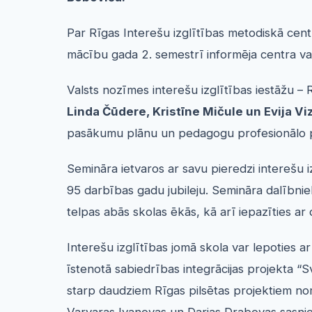
Par Rīgas Interešu izglītības metodiskā cen
mācību gada 2. semestrī informēja centra va
Valsts nozīmes interešu izglītības iestāžu 
Linda Čūdere, Kristīne Mičule un Evija Vi
pasākumu plānu un pedagogu profesionālo pi
Semināra ietvaros ar savu pieredzi interešu i
95 darbības gadu jubileju. Semināra dalībniek
telpas abās skolas ēkās, kā arī iepazīties
Interešu izglītības jomā skola var lepoties a
īstenotā sabiedrības integrācijas projekta 
starp daudziem Rīgas pilsētas projektiem no