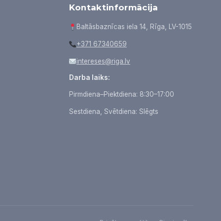
Kontaktinformācija
Baltāsbaznīcas iela 14, Rīga, LV-1015
+371 67340659
intereses@riga.lv
Darba laiks:
Pirmdiena–Piektdiena: 8:30–17:00
Sestdiena, Svētdiena: Slēgts