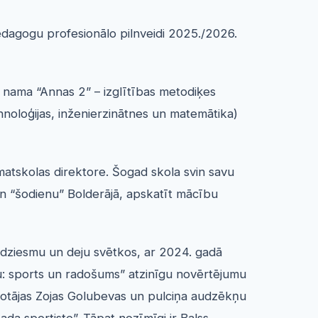
dagogu profesionālo pilnveidi 2025./2026.
 nama “Annas 2” – izglītības metodiķes
noloģijas, inženierzinātnes un matemātika)
matskolas
direktore. Šogad skola svin savu
 un “šodienu” Bolderājā, apskatīt mācību
es dziesmu un deju svētkos, ar 2024. gadā
nu: sports un radošums” atzinīgu novērtējumu
olotājas Zojas Golubevas un pulciņa audzēkņu