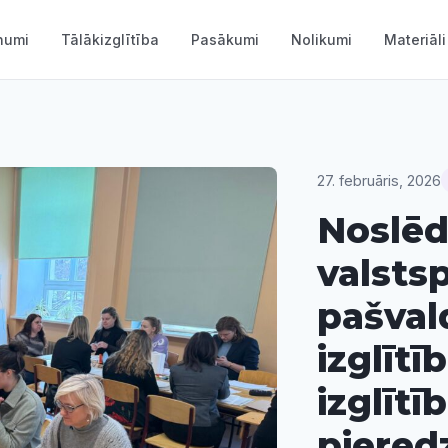
numi
Tālākizglītība
Pasākumi
Nolikumi
Materiāli
27. februāris, 2026
Noslēd
valstsp
pašval
izglītī
izglīt
piered