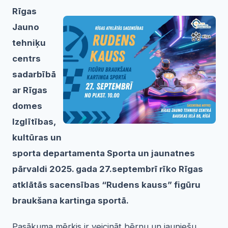
Rīgas
Jauno
tehniķu
centrs
sadarbībā
ar Rīgas
domes
Izglītības,
kultūras un
sporta departamenta Sporta un jaunatnes
pārvaldi 2025. gada 27.septembrī rīko Rīgas
atklātās sacensības “Rudens kauss” figūru
braukšana kartinga sportā.
Pasākuma mērķis ir veicināt bērnu un jauniešu