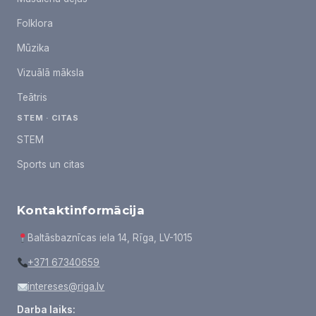
Folklora
Mūzika
Vizuālā māksla
Teātris
STEM · CITAS
STEM
Sports un citas
Kontaktinformācija
Baltāsbaznīcas iela 14, Rīga, LV-1015
+371 67340659
intereses@riga.lv
Darba laiks: