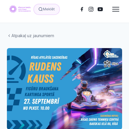
Meklēt
Atpakaļ uz jaunumiem