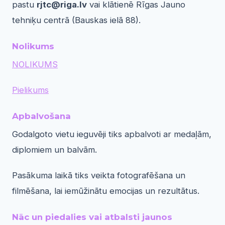
pastu
rjtc@riga.lv
vai klātienē Rīgas Jauno
tehniķu centrā (Bauskas ielā 88).
Nolikums
NOLIKUMS
Pielikums
Apbalvošana
Godalgoto vietu ieguvēji tiks apbalvoti ar medaļām,
diplomiem un balvām.
Pasākuma laikā tiks veikta fotografēšana un
filmēšana, lai iemūžinātu emocijas un rezultātus.
Nāc un piedalies vai atbalsti jaunos