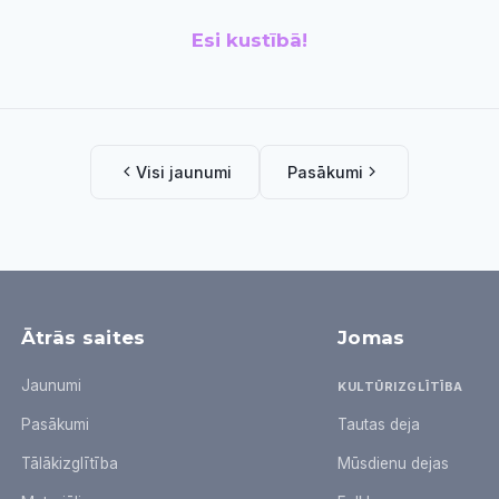
Esi kustībā!
Visi jaunumi
Pasākumi
Ātrās saites
Jomas
Jaunumi
KULTŪRIZGLĪTĪBA
Pasākumi
Tautas deja
Tālākizglītība
Mūsdienu dejas