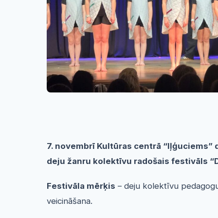
7. novembrī Kultūras centrā “Iļģuciems” 
deju žanru kolektīvu radošais festivāls “
Festivāla mērķis
– deju kolektīvu pedagogu
veicināšana.