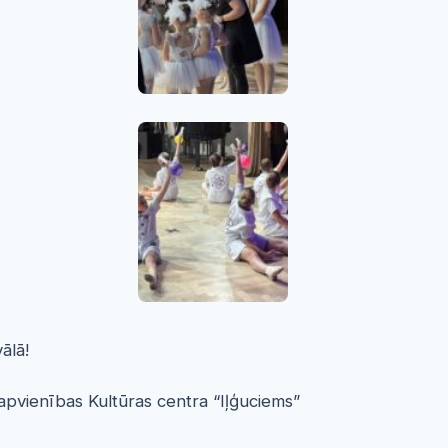
ālā!
 apvienības Kultūras centra “Iļģuciems”