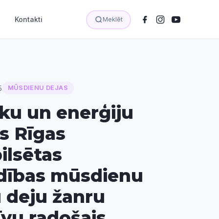
Kontakti
Meklēt
5
MŪSDIENU DEJAS
eku un enerģiju
ts Rīgas
ilsētas
dības mūsdienu
u deju žanru
īvu radošais