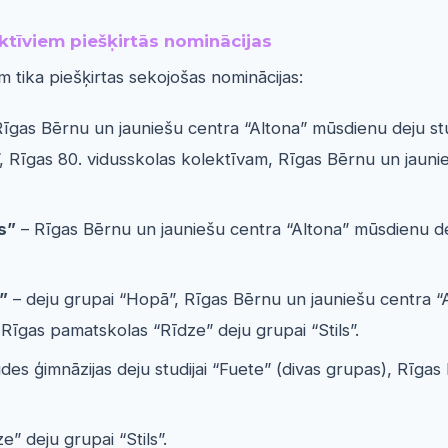
ktīviem piešķirtās nominācijas
 tika piešķirtas sekojošas nominācijas:
īgas Bērnu un jauniešu centra “Altona” mūsdienu deju stu
, Rīgas 80. vidusskolas kolektīvam, Rīgas Bērnu un jauniešu
s”
– Rīgas Bērnu un jauniešu centra “Altona” mūsdienu de
”
– deju grupai “Hopā”, Rīgas Bērnu un jauniešu centra “
Rīgas pamatskolas “Rīdze” deju grupai “Stils”.
ūdes ģimnāzijas deju studijai “Fuete” (divas grupas), Rīg
” deju grupai “Stils”.