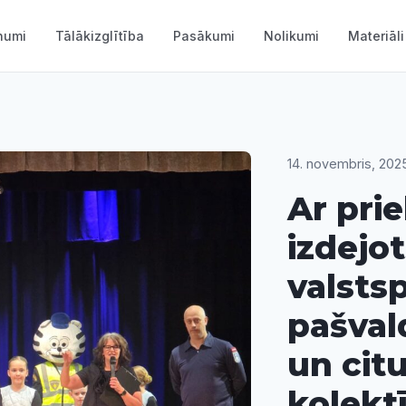
numi
Tālākizglītība
Pasākumi
Nolikumi
Materiāli
14. novembris, 202
Ar pri
izdejo
valstsp
pašval
un cit
kolekt