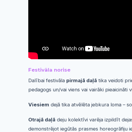
Festivāla norise
Dalībai festivāla
pirmajā daļā
tika veidoti pr
pedagogs un/vai viens vai vairāki pieaicināti 
Viesiem
dejā tika atvēlēta jebkura loma – sol
Otrajā daļā
deju kolektīvi varēja izpildīt dej
demonstrējot iegūtās prasmes horeogrāfiju i