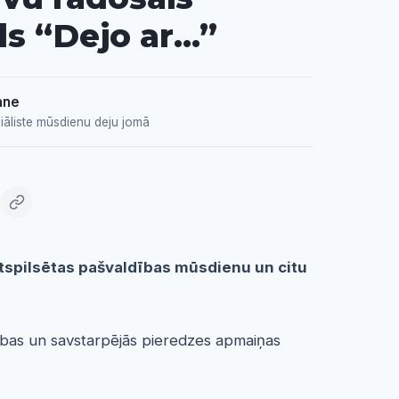
ls “Dejo ar…”
ane
āliste mūsdienu deju jomā
stspilsētas pašvaldības mūsdienu un citu
bas un savstarpējās pieredzes apmaiņas