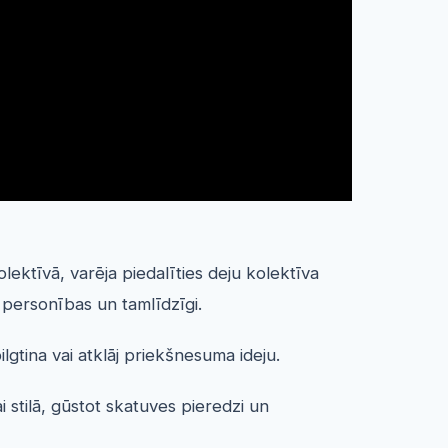
ektīvā, varēja piedalīties deju kolektīva
s personības un tamlīdzīgi.
lgtina vai atklāj priekšnesuma ideju.
i stilā, gūstot skatuves pieredzi un