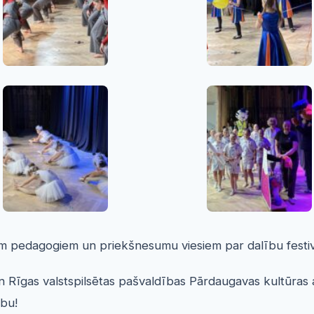
iem pedagogiem un priekšnesumu viesiem par dalību festiv
 un Rīgas valstspilsētas pašvaldības Pārdaugavas kultūras
ību!