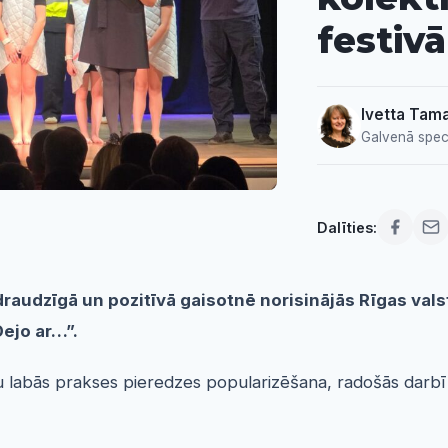
festivā
Ivetta Tam
Galvenā speci
Dalīties:
draudzīgā un pozitīvā gaisotnē norisinājās Rīgas val
Dejo ar…”.
 labās prakses pieredzes popularizēšana, radošās darbī