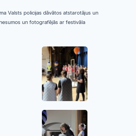
ēma Valsts policijas dāvātos atstarotājus un
kšnesumos un fotografējās ar festivāla