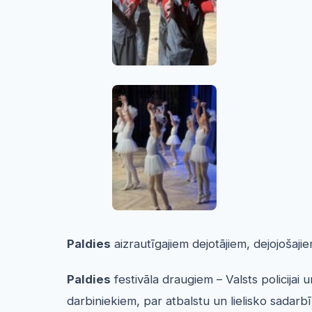
Paldies
aizrautīgajiem dejotājiem, dejojošaj
Paldies
festivāla draugiem – Valsts policijai
darbiniekiem, par atbalstu un lielisko sadarb