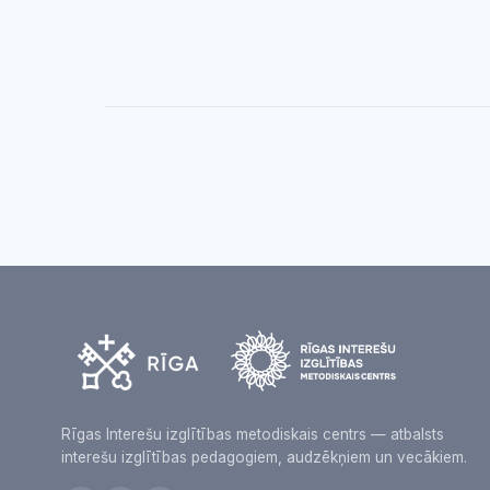
Rīgas Interešu izglītības metodiskais centrs — atbalsts
interešu izglītības pedagogiem, audzēkņiem un vecākiem.