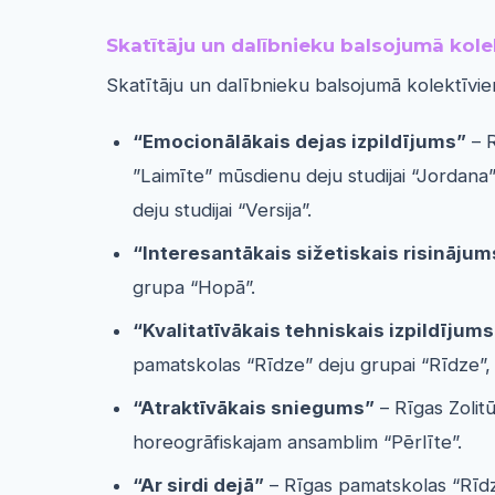
Skatītāju un dalībnieku balsojumā kole
Skatītāju un dalībnieku balsojumā kolektīviem
“Emocionālākais dejas izpildījums”
– R
”Laimīte” mūsdienu deju studijai “Jordana”
deju studijai “Versija”.
“Interesantākais sižetiskais risinājum
grupa “Hopā”.
“Kvalitatīvākais tehniskais izpildījums
pamatskolas “Rīdze” deju grupai “Rīdze”, 
“Atraktīvākais sniegums”
– Rīgas Zolit
horeogrāfiskajam ansamblim “Pērlīte”.
“Ar sirdi dejā”
– Rīgas pamatskolas “Rīdze