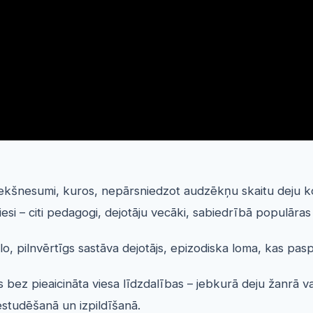
iekšnesumi, kuros, nepārsniedzot audzēkņu skaitu deju kol
viesi – citi pedagogi, dejotāju vecāki, sabiedrībā populāra
o, pilnvērtīgs sastāva dejotājs, epizodiska loma, kas paspi
as bez pieaicināta viesa līdzdalības – jebkurā deju žanrā va
estudēšanā un izpildīšanā.