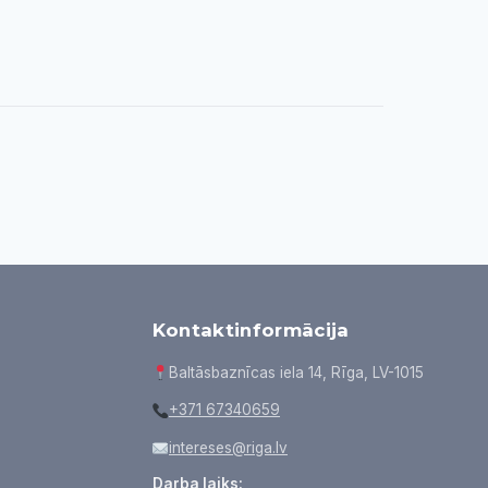
Kontaktinformācija
Baltāsbaznīcas iela 14, Rīga, LV-1015
+371 67340659
intereses@riga.lv
Darba laiks: