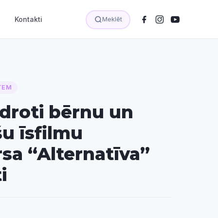
Kontakti
Meklēt
TEM
droti bērnu un
šu īsfilmu
sa “Alternatīva”
i