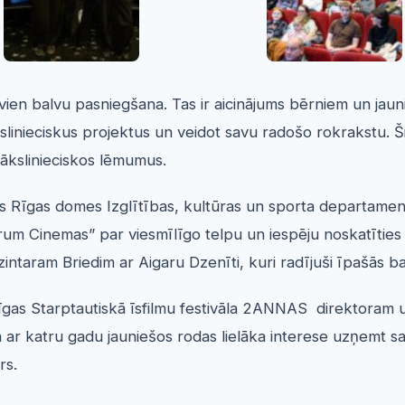
vien balvu pasniegšana. Tas ir aicinājums bērniem un jauni
inieciskus projektus un veidot savu radošo rokrakstu. Š
ākslinieciskos lēmumus.
es Rīgas domes Izglītības, kultūras un sporta departament
um Cinemas” par viesmīlīgo telpu un iespēju noskatīties la
 Dzintaram Briedim ar Aigaru Dzenīti, kuri radījuši īpašās 
gas Starptautiskā īsfilmu festivāla 2ANNAS direktoram u
 katru gadu jauniešos rodas lielāka interese uzņemt sava
rs.