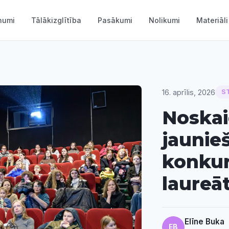
numi
Tālākizglītība
Pasākumi
Nolikumi
Materiāli
16. aprīlis, 2026
S
Noskai
jaunie
konkur
laureāt
Elīne Buka
EB