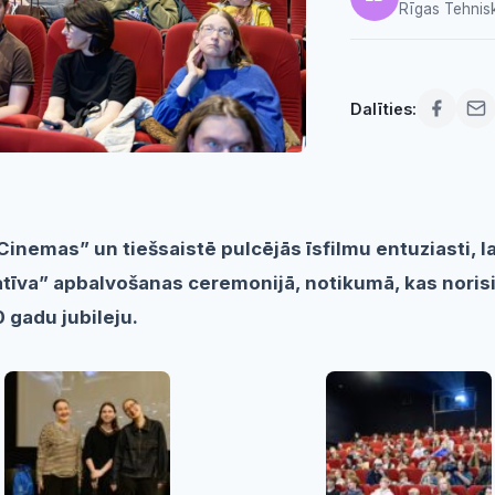
Rīgas Tehnisk
Dalīties:
Cinemas” un tiešsaistē pulcējās īsfilmu entuziasti, l
īva” apbalvošanas ceremonijā, notikumā, kas norisin
 gadu jubileju.