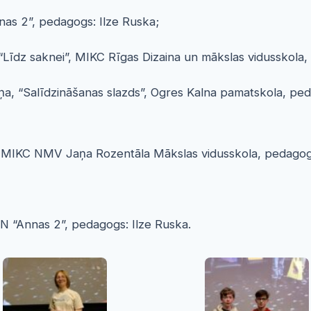
nnas 2”, pedagogs: Ilze Ruska;
“Līdz saknei”, MIKC Rīgas Dizaina un mākslas vidusskola,
iņa, “Salīdzināšanas slazds”, Ogres Kalna pamatskola, pe
tes”, MIKC NMV Jaņa Rozentāla Mākslas vidusskola, pedago
JN “Annas 2”, pedagogs: Ilze Ruska.