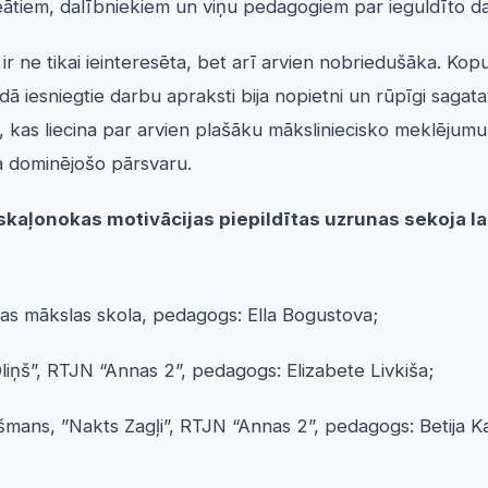
reātiem, dalībniekiem un viņu pedagogiem par ieguldīto d
r ne tikai ieinteresēta, bet arī arvien nobriedušāka. Kop
dā iesniegtie darbu apraksti bija nopietni un rūpīgi sagat
 kas liecina par arvien plašāku māksliniecisko meklējumu 
a dominējošo pārsvaru.
skaļonokas motivācijas piepildītas uzrunas sekoja l
malas mākslas skola, pedagogs: Ella Bogustova;
liņš”, RTJN “Annas 2”, pedagogs: Elizabete Livkiša;
Tašmans, ”Nakts Zagļi”, RTJN “Annas 2”, pedagogs: Betija 