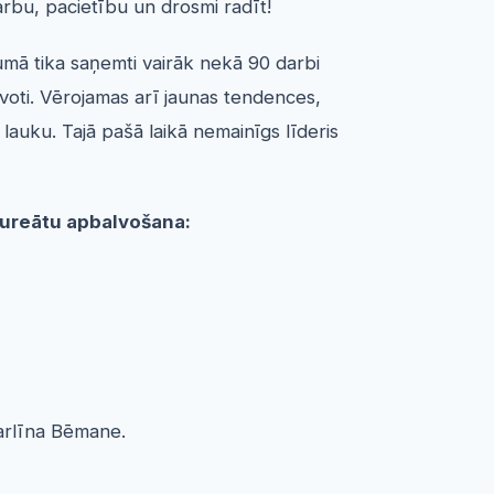
arbu, pacietību un drosmi radīt!
umā tika saņemti vairāk nekā 90 darbi
avoti. Vērojamas arī jaunas tendences,
lauku. Tajā pašā laikā nemainīgs līderis
aureātu apbalvošana:
Karlīna Bēmane.