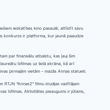
ešiem ieskatīties kino pasaulē, attīstīt savu
is konkurss ir platforma, kur jaunā paaudze
am par finansiālu atbalstu, kas ļauj šim
ureātu īsfilmas uz lielā ekrāna, kā arī
balvas pirmajām vietām – mazās Annas statueti.
n RTJN “Annas2” filmu studijas vadītājam
s īsfilmas. Aktivitātes pieaugums ir jūtams,