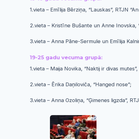
1.vieta – Emīlija Bērziņa, “Lauskas”, RTJN “A
2.vieta – Kristīne Bušante un Anne Inovska, 
3.vieta – Anna Pāne-Sermule un Emīlija Kaln
19-25 gadu vecuma grupā:
1.vieta – Maija Novika, “Naktij ir divas mu
2.vieta – Ērika Daņiloviča, “Hanged nose”;
3.vieta – Anna Ozoliņa, “Ģimenes ligzda”, RT