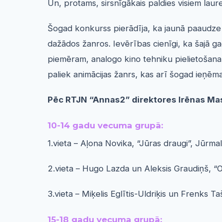
Un, protams, sirsnīgākais paldies visiem lau
Šogad konkurss pierādīja, ka jaunā paaudze i
dažādos žanros. Ievērības cienīgi, ka šajā ga
piemēram, analogo kino tehniku pielietošana,
paliek animācijas žanrs, kas arī šogad ieņēm
Pēc RTJN “Annas
2” direktores Irēnas Ma
10-14 gadu vecuma grupā:
1.vieta – Aļona Novika, “Jūras draugi”, Jūr
2.vieta – Hugo Lazda un Aleksis Graudiņš, “O
3.vieta – Miķelis Eglītis-Uldriķis un Frenks 
15-18 gadu vecuma grupā: