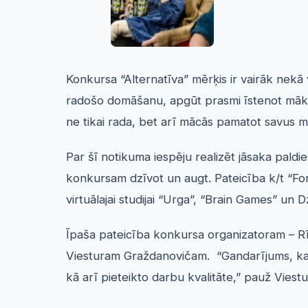
Konkursa “Alternatīva” mērķis ir vairāk nekā 
radošo domāšanu, apgūt prasmi īstenot māksl
ne tikai rada, bet arī mācās pamatot savus m
Par šī notikuma iespēju realizēt jāsaka paldi
konkursam dzīvot un augt. Pateicība k/t “For
virtuālajai studijai “Urga”, “Brain Games” un
Īpaša pateicība konkursa organizatoram – Rī
Viesturam Graždanovičam. “Gandarījums, ka ar
kā arī pieteikto darbu kvalitāte,” pauž Viestu