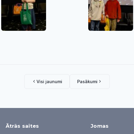
Visi jaunumi
Pasākumi
Ātrās saites
Jomas