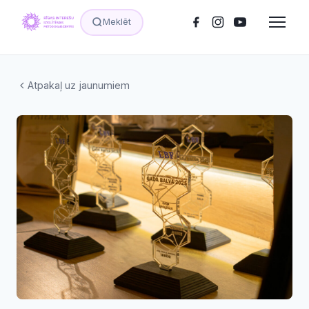
Meklēt
Atpakaļ uz jaunumiem