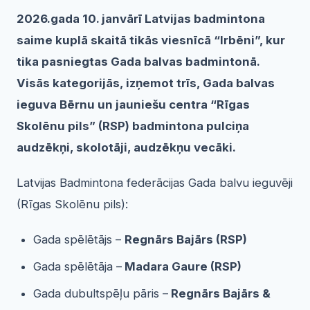
2026.gada 10. janvārī Latvijas badmintona
saime kuplā skaitā tikās viesnīcā “Irbēni”, kur
tika pasniegtas Gada balvas badmintonā.
Visās kategorijās, izņemot trīs, Gada balvas
ieguva Bērnu un jauniešu centra “Rīgas
Skolēnu pils” (RSP) badmintona pulciņa
audzēkņi, skolotāji, audzēkņu vecāki.
Latvijas Badmintona federācijas Gada balvu ieguvēji
(Rīgas Skolēnu pils):
Gada spēlētājs –
Regnārs Bajārs (RSP)
Gada spēlētāja –
Madara Gaure (RSP)
Gada dubultspēļu pāris –
Regnārs Bajārs &