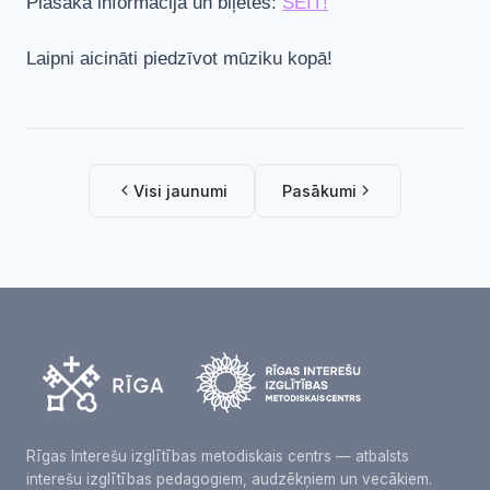
Plašāka informācija un biļetes:
ŠEIT!
Laipni aicināti piedzīvot mūziku kopā!
Visi jaunumi
Pasākumi
Rīgas Interešu izglītības metodiskais centrs — atbalsts
interešu izglītības pedagogiem, audzēkņiem un vecākiem.