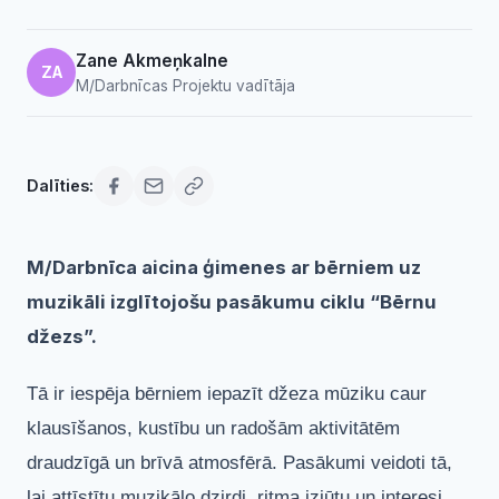
Zane Akmeņkalne
ZA
M/Darbnīcas Projektu vadītāja
Dalīties:
M/Darbnīca aicina ģimenes ar bērniem uz
muzikāli izglītojošu pasākumu ciklu “Bērnu
džezs”.
Tā ir iespēja bērniem iepazīt džeza mūziku caur
klausīšanos, kustību un radošām aktivitātēm
draudzīgā un brīvā atmosfērā. Pasākumi veidoti tā,
lai attīstītu muzikālo dzirdi, ritma izjūtu un interesi