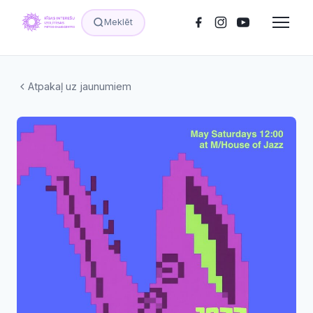
Meklēt
Atpakaļ uz jaunumiem