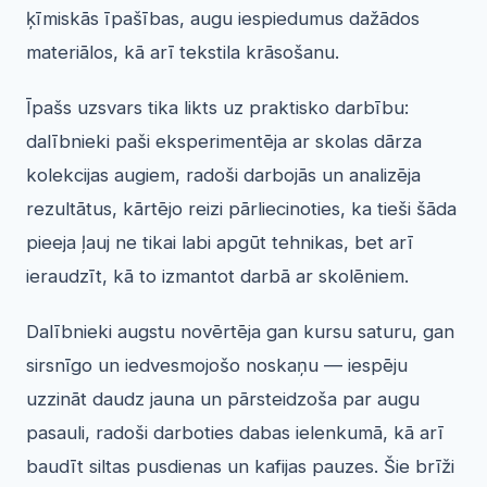
ķīmiskās īpašības, augu iespiedumus dažādos
materiālos, kā arī tekstila krāsošanu.
Īpašs uzsvars tika likts uz praktisko darbību:
dalībnieki paši eksperimentēja ar skolas dārza
kolekcijas augiem, radoši darbojās un analizēja
rezultātus, kārtējo reizi pārliecinoties, ka tieši šāda
pieeja ļauj ne tikai labi apgūt tehnikas, bet arī
ieraudzīt, kā to izmantot darbā ar skolēniem.
Dalībnieki augstu novērtēja gan kursu saturu, gan
sirsnīgo un iedvesmojošo noskaņu — iespēju
uzzināt daudz jauna un pārsteidzoša par augu
pasauli, radoši darboties dabas ielenkumā, kā arī
baudīt siltas pusdienas un kafijas pauzes. Šie brīži