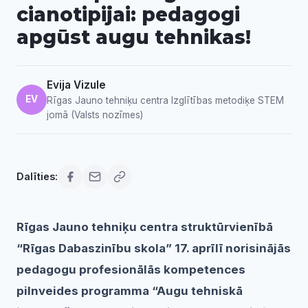
cianotipijai: pedagogi
apgūst augu tehnikas!
Evija Vizule
EV
Rīgas Jauno tehniķu centra Izglītības metodiķe STEM
jomā (Valsts nozīmes)
Dalīties:
Rīgas Jauno tehniķu centra struktūrvienībā
“Rīgas Dabaszinību skola” 17. aprīlī norisinājās
pedagogu profesionālās kompetences
pilnveides programma “Augu tehniskā