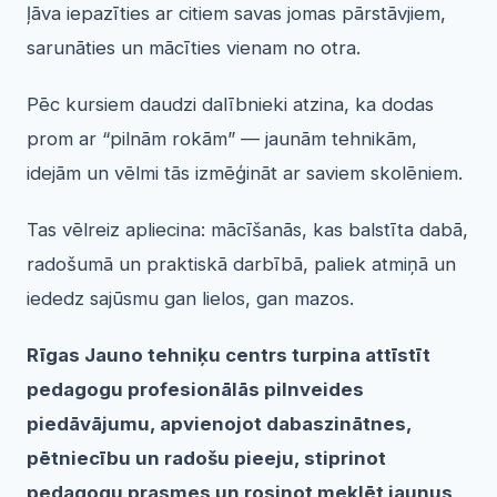
ļāva iepazīties ar citiem savas jomas pārstāvjiem,
sarunāties un mācīties vienam no otra.
Pēc kursiem daudzi dalībnieki atzina, ka dodas
prom ar “pilnām rokām” — jaunām tehnikām,
idejām un vēlmi tās izmēģināt ar saviem skolēniem.
Tas vēlreiz apliecina: mācīšanās, kas balstīta dabā,
radošumā un praktiskā darbībā, paliek atmiņā un
iededz sajūsmu gan lielos, gan mazos.
Rīgas Jauno tehniķu centrs turpina attīstīt
pedagogu profesionālās pilnveides
piedāvājumu, apvienojot dabaszinātnes,
pētniecību un radošu pieeju, stiprinot
pedagogu prasmes un rosinot meklēt jaunus