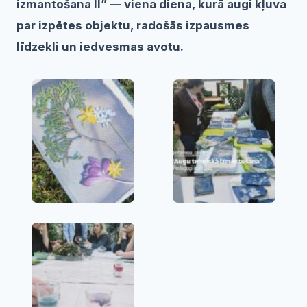
izmantošana II” — viena diena, kurā augi kļuva
par izpētes objektu, radošās izpausmes
līdzekli un iedvesmas avotu.