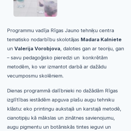
Programmu vadīja Rīgas Jauno tehniķu centra
tematisko nodarbību skolotājas
Madara Kalniete
un
Valerija Vorobjova
, daloties gan ar teoriju, gan
– savu pedagoģisko pieredzi un konkrētām
metodēm, ko var izmantot darbā ar dažādu
vecumposmu skolēniem.
Dienas programmā dalībnieki no dažādām Rīgas
izglītības iestādēm apguva plašu augu tehniku
klāstu: eko printingu aukstajā un karstajā metodē,
cianotipiju kā mākslas un zinātnes savienojumu,
augu pigmentu un botāniskās tintes ieguvi un