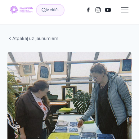
Meklēt
Atpakaļ uz jaunumiem