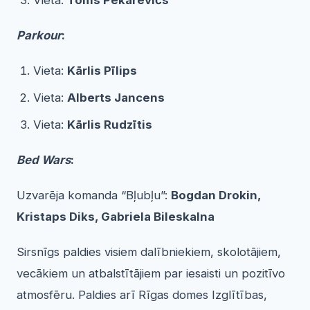
Parkour
:
Vieta:
Kārlis Pī
lips
Vieta:
Alberts Jancens
Vieta:
Kārlis Rudzī
tis
Bed Wars
:
Uzvarēja komanda “Bļubļu”:
Bogdan Drokin,
Kristaps Diks, Gabriela Bileskalna
Sirsnīgs paldies visiem dalībniekiem, skolotājiem,
vecākiem un atbalstītājiem par iesaisti un pozitīvo
atmosfēru. Paldies arī Rīgas domes Izglītības,