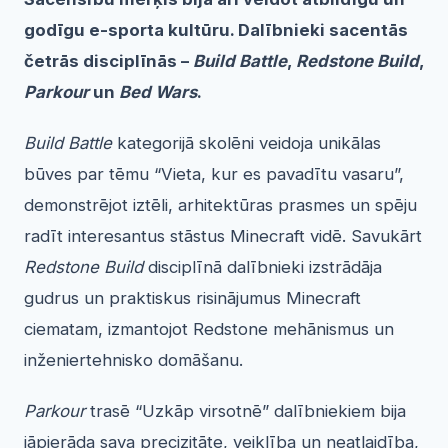
godīgu e-sporta kultūru. Dalībnieki sacentās
četrās disciplīnās –
Build Battle
,
Redstone Build
,
Parkour
un
Bed Wars
.
Build Battle
kategorijā skolēni veidoja unikālas
būves par tēmu “Vieta, kur es pavadītu vasaru”,
demonstrējot iztēli, arhitektūras prasmes un spēju
radīt interesantus stāstus Minecraft vidē. Savukārt
Redstone Build
disciplīnā dalībnieki izstrādāja
gudrus un praktiskus risinājumus Minecraft
ciematam, izmantojot Redstone mehānismus un
inženiertehnisko domāšanu.
Parkour
trasē “Uzkāp virsotnē” dalībniekiem bija
jāpierāda sava precizitāte, veiklība un neatlaidība,