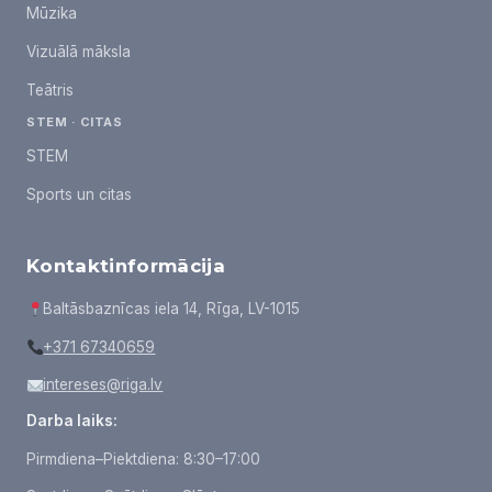
Mūzika
Vizuālā māksla
Teātris
STEM · CITAS
STEM
Sports un citas
Kontaktinformācija
Baltāsbaznīcas iela 14, Rīga, LV-1015
+371 67340659
intereses@riga.lv
Darba laiks:
Pirmdiena–Piektdiena: 8:30–17:00