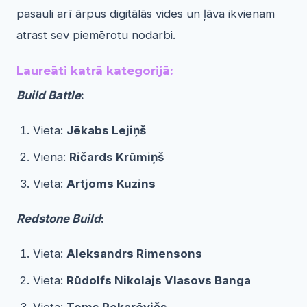
pasauli arī ārpus digitālās vides un ļāva ikvienam
atrast sev piemērotu nodarbi.
Laureāti katrā kategorijā:
Build Battle
:
Vieta:
Jēkabs Lejiņš
Viena:
Rič
ards Krūmiņš
Vieta:
Artjoms Kuzins
Redstone Build
:
Vieta:
Aleksandrs Rimensons
Vieta:
Rūdolfs Nikolajs Vlasovs Banga
Vieta:
Toms Pekarēvičs