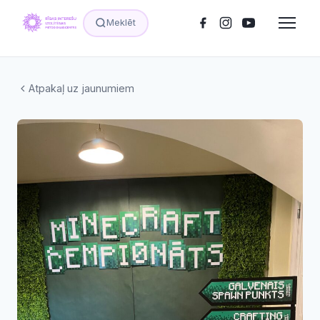
Meklēt
Atpakaļ uz jaunumiem