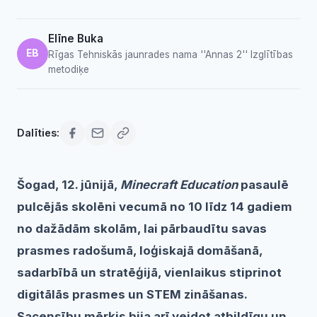
Elīne Buka
EB
Rīgas Tehniskās jaunrades nama ''Annas 2'' Izglītības
metodiķe
Dalīties:
Šogad, 12. jūnijā,
Minecraft Education
pasaulē
pulcējās skolēni vecumā no 10 līdz 14 gadiem
no dažādām skolām, lai pārbaudītu savas
prasmes radošumā, loģiskajā domāšanā,
sadarbībā un stratēģijā, vienlaikus stiprinot
digitālās prasmes un STEM zināšanas.
Sacensību mērķis bija arī veidot atbildīgu un