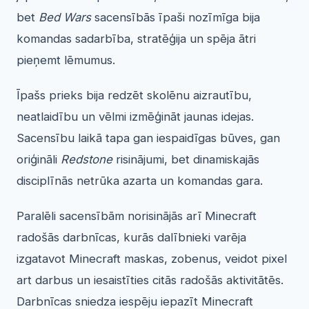
bet
Bed Wars
sacensībās īpaši nozīmīga bija
komandas sadarbība, stratēģija un spēja ātri
pieņemt lēmumus.
Īpašs prieks bija redzēt skolēnu aizrautību,
neatlaidību un vēlmi izmēģināt jaunas idejas.
Sacensību laikā tapa gan iespaidīgas būves, gan
oriģināli
Redstone
risinājumi, bet dinamiskajās
disciplīnās netrūka azarta un komandas gara.
Paralēli sacensībām norisinājās arī Minecraft
radošās darbnīcas, kurās dalībnieki varēja
izgatavot Minecraft maskas, zobenus, veidot pixel
art darbus un iesaistīties citās radošās aktivitātēs.
Darbnīcas sniedza iespēju iepazīt Minecraft