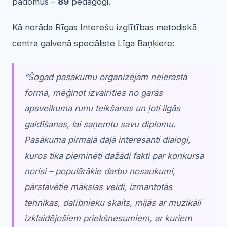
padomus –
89
pedagogi.
Kā norāda Rīgas Interešu izglītības metodiskā
centra galvenā speciāliste Līga Baņķiere:
“Šogad pasākumu organizējām neierastā
formā, mēģinot izvairīties no garās
apsveikuma runu teikšanas un ļoti ilgās
gaidīšanas, lai saņemtu savu diplomu.
Pasākuma pirmajā daļā interesanti dialogi,
kuros tika pieminēti dažādi fakti par konkursa
norisi – populārākie darbu nosaukumi,
pārstāvētie mākslas veidi, izmantotās
tehnikas, dalībnieku skaits, mijās ar muzikāli
izklaidējošiem priekšnesumiem, ar kuriem