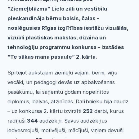
“Ziemeļblāzma” Lielo zāli un vestibilu
pieskandināja bērnu balsis, čalas –
noslēgusies Rīgas izglītības iestāžu vizuālās,
vizuāli plastiskās mākslas, dizaina un
tehnoloģiju programmu konkursa – izstādes
“Te sākas mana pasaule” 2. kārta.
Spītējot aukstajam ziemeļu vējam, bērni, viņu
vecāki, un pedagogi devās uz apbalvošanas
pasākumu, lai saņemtu godam nopelnītos
diplomus, balvas, atzinības. Dalībnieku bija daudz
– uz konkursa 2. kārtu izvirzīti
252
darbi, kurus
radījuši
344
audzēkņi. Savus audzēkņus
iedvesmojuši, motivējuši, mācījuši, viņiem devuši