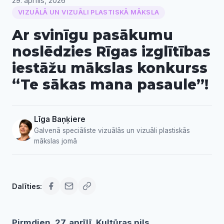
29. aprīlis, 2026
VIZUĀLĀ UN VIZUĀLI PLASTISKĀ MĀKSLA
Ar svinīgu pasākumu
noslēdzies Rīgas izglītības
iestāžu mākslas konkurss
“Te sākas mana pasaule”!
Līga Baņķiere
Galvenā speciāliste vizuālās un vizuāli plastiskās
mākslas jomā
Dalīties:
Pirmdien, 27. aprīlī, Kultūras pils