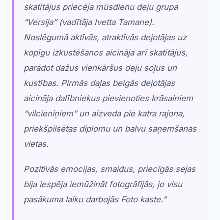
skatītājus priecēja mūsdienu deju grupa
“Versija” (vadītāja Ivetta Tamane).
Noslēgumā aktīvās, atraktīvās dejotājas uz
kopīgu izkustēšanos aicināja arī skatītājus,
parādot dažus vienkāršus deju soļus un
kustības. Pirmās daļas beigās dejotājas
aicināja dalībniekus pievienoties krāsainiem
“vilcieniņiem” un aizveda pie katra rajona,
priekšpilsētas diplomu un balvu saņemšanas
vietas.
Pozitīvās emocijas, smaidus, priecīgās sejas
bija iespēja iemūžināt fotogrāfijās, jo visu
pasākuma laiku darbojās Foto kaste.”