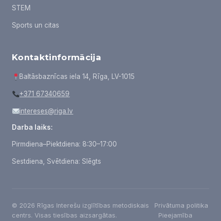
STEM
Sports un citas
Kontaktinformācija
Baltāsbaznīcas iela 14, Rīga, LV-1015
+371 67340659
intereses@riga.lv
Darba laiks:
Pirmdiena–Piektdiena: 8:30–17:00
Sestdiena, Svētdiena: Slēgts
© 2026 Rīgas Interešu izglītības metodiskais
Privātuma politika
centrs. Visas tiesības aizsargātas.
Pieejamība