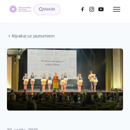
Meklēt
Atpakaļ uz jaunumiem