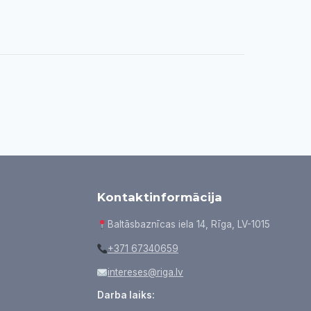
Kontaktinformācija
Baltāsbaznīcas iela 14, Rīga, LV-1015
+371 67340659
intereses@riga.lv
Darba laiks: