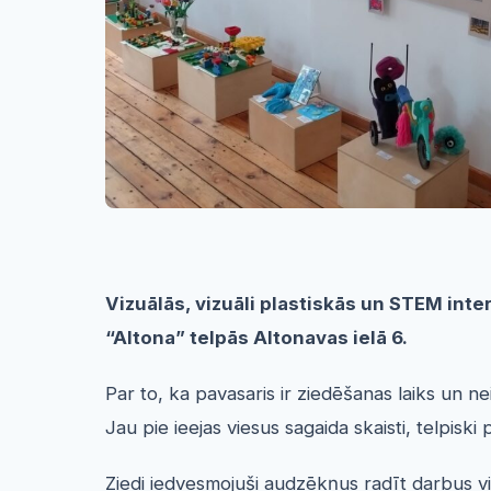
Vizuālās, vizuāli plastiskās un STEM in
“Altona” telpās Altonavas ielā 6.
Par to, ka pavasaris ir ziedēšanas laiks un n
Jau pie ieejas viesus sagaida skaisti, telpis
Ziedi iedvesmojuši audzēkņus radīt darbus vi