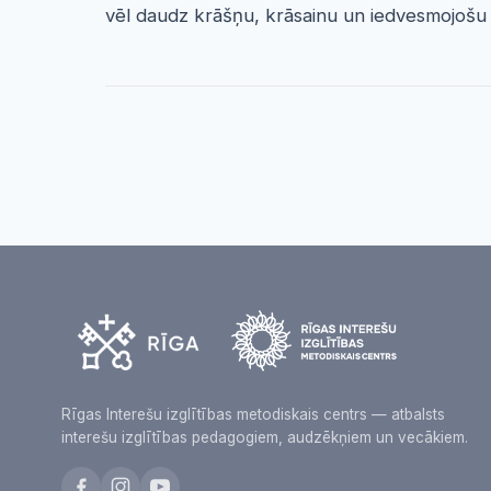
vēl daudz krāšņu, krāsainu un iedvesmojošu
Rīgas Interešu izglītības metodiskais centrs — atbalsts
interešu izglītības pedagogiem, audzēkņiem un vecākiem.