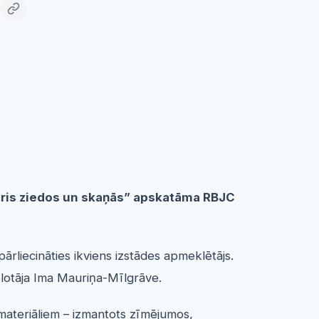
saris ziedos un skaņās” apskatāma RBJC
ārliecināties ikviens izstādes apmeklētājs.
kolotāja Ima Mauriņa-Mīlgrāve.
 materiāliem – izmantots zīmējumos,