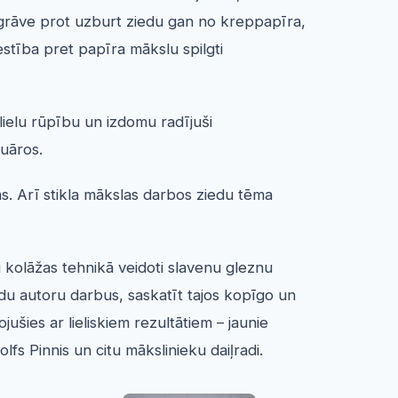
lgrāve prot uzburt ziedu gan no kreppapīra,
estība pret papīra mākslu spilgti
lielu rūpību un izdomu radījuši
uāros.
. Arī stikla mākslas darbos ziedu tēma
 kolāžas tehnikā veidoti slavenu gleznu
ādu autoru darbus, saskatīt tajos kopīgo un
ušies ar lieliskiem rezultātiem – jaunie
fs Pinnis un citu mākslinieku daiļradi.