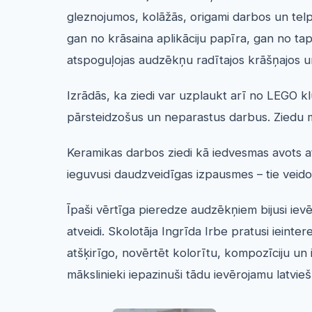
gleznojumos, kolāžās, origami darbos un tel
gan no krāsaina aplikāciju papīra, gan no tap
atspoguļojas audzēkņu radītajos krāšņajos u
Izrādās, ka ziedi var uzplaukt arī no LEGO k
pārsteidzošus un neparastus darbus. Ziedu m
Keramikas darbos ziedi kā iedvesmas avots a
ieguvusi daudzveidīgas izpausmes – tie veidot
Īpaši vērtīga pieredze audzēkņiem bijusi iev
atveidi. Skolotāja Ingrīda Irbe pratusi ieint
atšķirīgo, novērtēt kolorītu, kompozīciju un 
mākslinieki iepazinuši tādu ievērojamu latvie