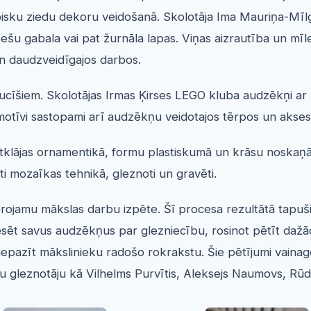
pisku ziedu dekoru veidošanā. Skolotāja Ima Mauriņa-Mī
ešu gabala vai pat žurnāla lapas. Viņas aizrautība un mīl
n daudzveidīgajos darbos.
lucīšiem. Skolotājas Irmas Ķirses LEGO kluba audzēkņi ar 
otīvi sastopami arī audzēkņu veidotajos tērpos un akses
tklājas ornamentikā, formu plastiskumā un krāsu noskaņās
i mozaīkas tehnikā, gleznoti un gravēti.
ērojamu mākslas darbu izpēte. Šī procesa rezultātā tapuši
eresēt savus audzēkņus par glezniecību, rosinot pētīt daž
iepazīt mākslinieku radošo rokrakstu. Šie pētījumi vainagoj
šu gleznotāju kā Vilhelms Purvītis, Aleksejs Naumovs, Rūdol