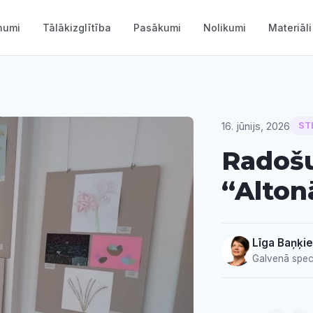
numi
Tālākizglītība
Pasākumi
Nolikumi
Materiāli
16. jūnijs, 2026
ST
Radoš
“Alton
Līga Baņķie
Galvenā speci