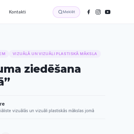
Kontakti
Meklēt
EM
VIZUĀLĀ UN VIZUĀLI PLASTISKĀ MĀKSLA
uma ziedēšana
ā”
re
āliste vizuālās un vizuāli plastiskās mākslas jomā