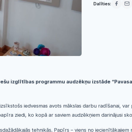
Dalīties:
terešu izglītības programmu audzēkņu izstāde “Pava
eizsīkstošs iedvesmas avots mākslas darbu radīšanai, var p
ki papīra ziedi, ko kopā ar saviem audzēkņiem darinājusi s
sdažādākajās tehnikās. Papīrs – viens no iecienītākajiem