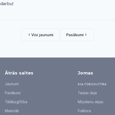
 darbu!
Visi jaunumi
Pasākumi
Ātrās saites
Jomas
Jaunumi
KULTŪRIZGLĪTĪBA
Pasākumi
Tautas deja
Tālākizglītība
Mūsdienu dejas
Materiāli
Folklora