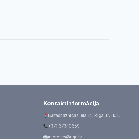
Kontaktinformācija
Baltāsbaznīcas iela 14, Rīga, LV-1015
+371 67340659
intereses@riga.lv