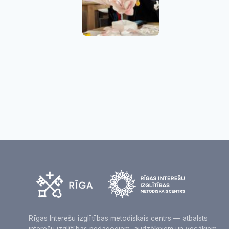
Rīgas Interešu izglītības metodiskais centrs — atbalsts
interešu izglītības pedagogiem, audzēkņiem un vecākiem.