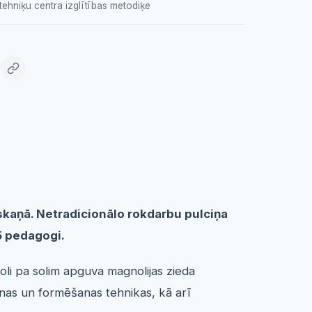
ehniķu centra izglītības metodiķe
oskaņā. Netradicionālo rokdarbu pulciņa
5 pedagogi.
soli pa solim apguva magnolijas zieda
nas un formēšanas tehnikas, kā arī