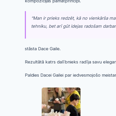
kompozīcijas pamatprincipi.
“
Man ir prieks redzēt, kā no vienkārša ma
tehniku, bet arī gūt idejas radošam darb
stāsta Dace Gaile.
Rezultātā katrs dalībnieks radīja savu eleg
Paldies Dacei Gailei par iedvesmojošo meistar