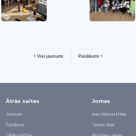
Visi jaunumi
Pasākumi
Ātrās saites
Jomas
Jaunumi
KULTŪRIZGLĪTĪBA
Pasākumi
Tautas deja
Tālākizglītība
Mūsdienu dejas