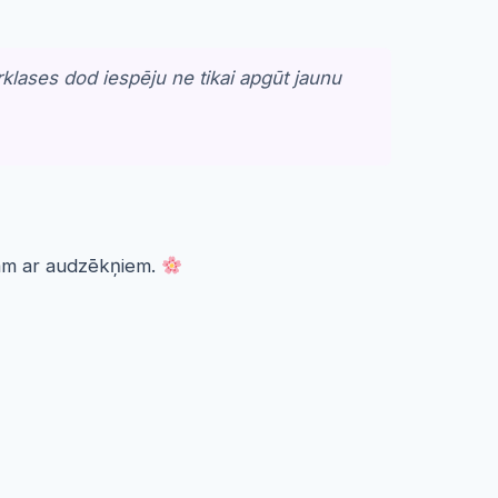
rklases dod iespēju ne tikai apgūt jaunu
rbam ar audzēkņiem.