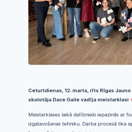
Ceturtdienas, 12. marta, rīts Rīgas Jaun
skolotāja Dace Gaile vadīja meistarklasi
Meistarklases laikā dalībnieki iepazinās ar f
izgatavošanas tehniku. Darba procesā tika a