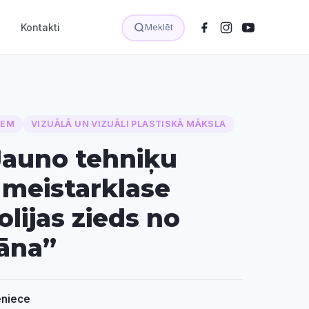
Kontakti
Meklēt
TEM
VIZUĀLĀ UN VIZUĀLI PLASTISKĀ MĀKSLA
Jauno tehniķu
 meistarklase
lijas zieds no
āna”
niece