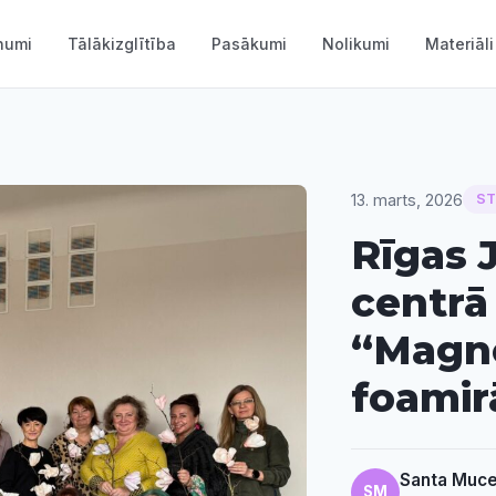
numi
Tālākizglītība
Pasākumi
Nolikumi
Materiāli
13. marts, 2026
S
Rīgas 
centrā
“Magno
foamir
Santa Muce
SM