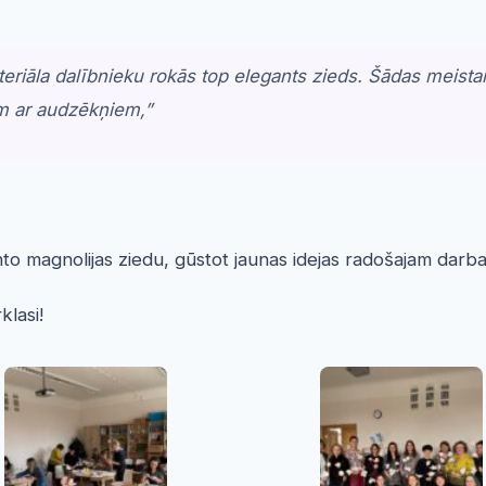
teriāla dalībnieku rokās top elegants zieds. Šādas meista
am ar audzēkņiem
,”
anto magnolijas ziedu, gūstot jaunas idejas radošajam da
klasi!