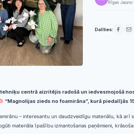
Rīgas Jauno t
Dalīties:
o tehniķu centrā aizritējis radošā un iedvesmojošā n
“Magnolijas zieds no foamirāna”, kurā piedalījās 1
oamirānu – interesantu un daudzveidīgu materiālu, kā arī 
pgūti materiāla īpašību izmantošanas paņēmieni, krāsoša