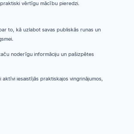
 praktiski vērtīgu mācību pieredzi.
 par to, kā uzlabot savas publiskās runas un
gsmei.
 taču noderīgu informāciju un pašizpētes
 aktīvi iesaistījās praktiskajos vingrinājumos,