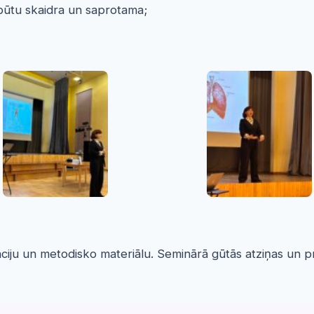
a būtu skaidra un saprotama;
māciju un metodisko materiālu. Seminārā gūtās atziņas un