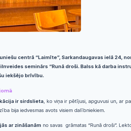
uniešu centrā “Laimīte”, Sarkandaugavas ielā 24, nori
nveides seminārs “Runā droši. Balss kā darba instr
u iekšējo brīvību.
 jomā
ācija ir sirdslieta
, ko viņa ir pētījusi, apguvusi un, ar
zība bija iedvesmas avots visiem dalībniekiem.
ījās ar zināšanām
no savas grāmatas “Runā droši”. Lektor