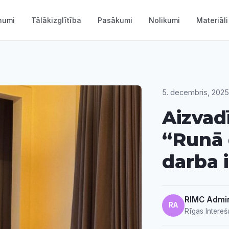
numi
Tālākizglītība
Pasākumi
Nolikumi
Materiāli
5. decembris, 2025
Aizvad
“Runā 
darba 
RIMC Admin
RA
Rīgas Intereš