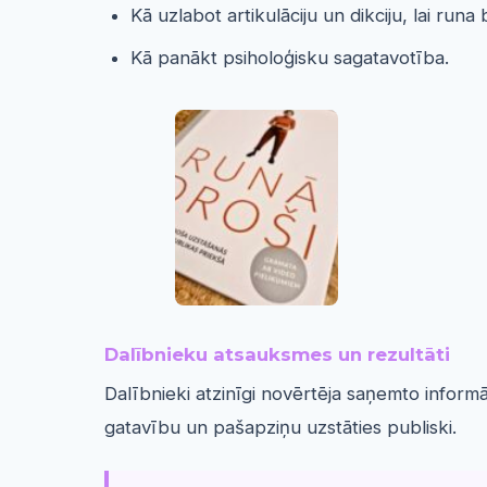
Kā uzlabot artikulāciju un dikciju, lai run
Kā panākt psiholoģisku sagatavotība.
Dalībnieku atsauksmes un rezultāti
Dalībnieki atzinīgi novērtēja saņemto infor
gatavību un pašapziņu uzstāties publiski.