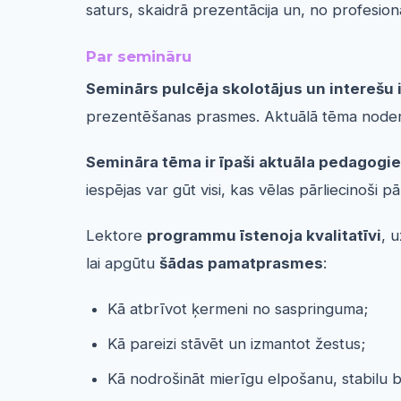
saturs, skaidrā prezentācija un, no profesion
Par semināru
Seminārs pulcēja skolotājus un interešu
prezentēšanas prasmes. Aktuālā tēma noderē
Semināra tēma ir īpaši aktuāla pedagogiem
iespējas var gūt visi, kas vēlas pārliecinoši 
Lektore
programmu īstenoja kvalitatīvi
, 
lai apgūtu
šādas pamatprasmes
:
Kā atbrīvot ķermeni no saspringuma;
Kā pareizi stāvēt un izmantot žestus;
Kā nodrošināt mierīgu elpošanu, stabilu b