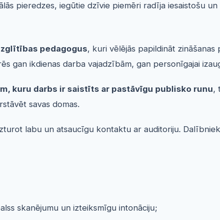
ālās pieredzes, iegūtie dzīvie piemēri radīja iesaistošu un
 izglītības pedagogus
, kuri vēlējās papildināt zināšanas
s gan ikdienas darba vajadzībām, gan personīgajai izau
, kuru darbs ir saistīts ar pastāvīgu publisko runu
,
pārstāvēt savas domas.
uzturot labu un atsaucīgu kontaktu ar auditoriju. Dalībnieki
alss skanējumu un izteiksmīgu intonāciju;