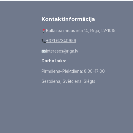
Kontaktinformācija
Baltāsbaznīcas iela 14, Rīga, LV-1015
+371 67340659
intereses@riga.lv
Darba laiks:
Pirmdiena–Piektdiena: 8:30–17:00
Sestdiena, Svētdiena: Slēgts