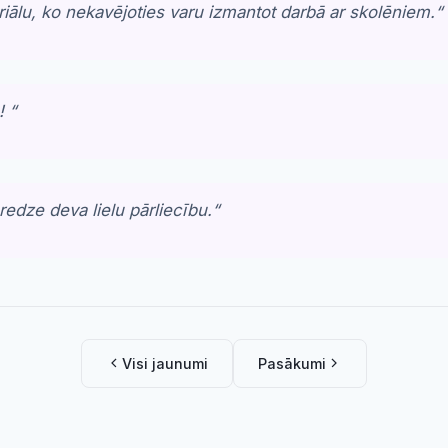
iālu, ko nekavējoties varu izmantot darbā ar skolēniem.
“
m!
“
redze deva lielu pārliecību.
“
Visi jaunumi
Pasākumi