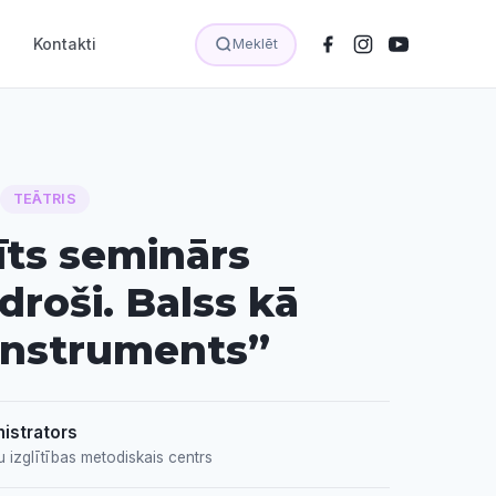
Kontakti
Meklēt
TEĀTRIS
īts seminārs
droši. Balss kā
instruments”
istrators
u izglītības metodiskais centrs