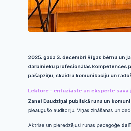
2025. gada 3. decembrī Rīgas bērnu un ja
darbinieku profesionālās kompetences pil
pašapziņu, skaidru komunikāciju un radoš
Lektore – entuziaste un eksperte savā
Zanei Daudziņai publiskā runa un
komunik
pieaugušo auditoriju. Viņas zināšanas un ded
Aktrise un pieredzējusi runas pedagoģe
dal