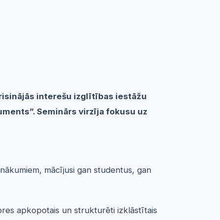
sinājās interešu izglītības iestāžu
uments”. Seminārs virzīja fokusu uz
 panākumiem, mācījusi gan studentus, gan
es apkopotais un strukturēti izklāstītais