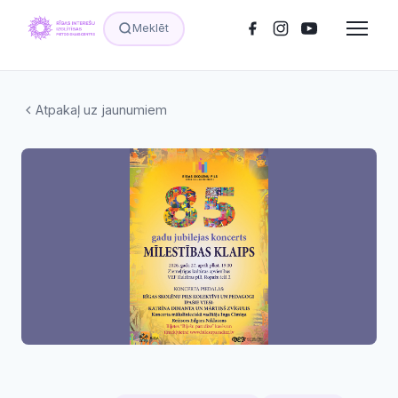
Meklēt
Atpakaļ uz jaunumiem