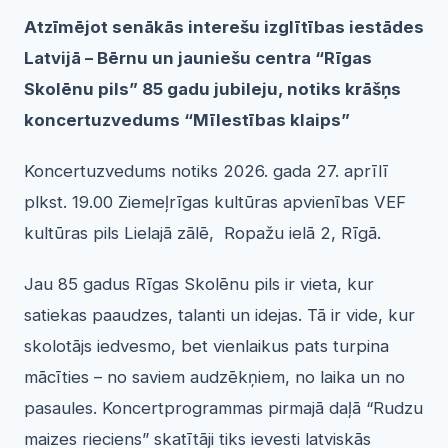
Atzīmējot senākās interešu izglītības iestādes
Latvijā – Bērnu un jauniešu centra “Rīgas
Skolēnu pils” 85 gadu jubileju, notiks krāšņs
koncertuzvedums “Mīlestības klaips”
Koncertuzvedums notiks 2026. gada 27. aprīlī
plkst. 19.00 Ziemeļrīgas kultūras apvienības VEF
kultūras pils Lielajā zālē, Ropažu ielā 2, Rīgā.
Jau 85 gadus Rīgas Skolēnu pils ir vieta, kur
satiekas paaudzes, talanti un idejas. Tā ir vide, kur
skolotājs iedvesmo, bet vienlaikus pats turpina
mācīties – no saviem audzēkņiem, no laika un no
pasaules. Koncertprogrammas pirmajā daļā “Rudzu
maizes rieciens” skatītāji tiks ievesti latviskās