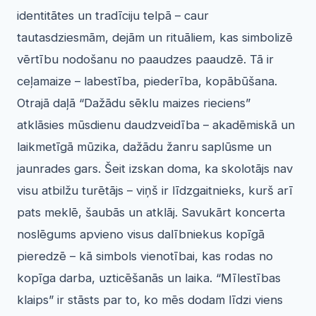
identitātes un tradīciju telpā – caur
tautasdziesmām, dejām un rituāliem, kas simbolizē
vērtību nodošanu no paaudzes paaudzē. Tā ir
ceļamaize – labestība, piederība, kopābūšana.
Otrajā daļā “Dažādu sēklu maizes rieciens”
atklāsies mūsdienu daudzveidība – akadēmiskā un
laikmetīgā mūzika, dažādu žanru saplūsme un
jaunrades gars. Šeit izskan doma, ka skolotājs nav
visu atbilžu turētājs – viņš ir līdzgaitnieks, kurš arī
pats meklē, šaubās un atklāj. Savukārt koncerta
noslēgums apvieno visus dalībniekus kopīgā
pieredzē – kā simbols vienotībai, kas rodas no
kopīga darba, uzticēšanās un laika. “Mīlestības
klaips” ir stāsts par to, ko mēs dodam līdzi viens