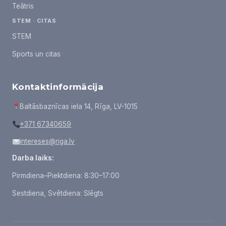
Teātris
STEM · CITAS
STEM
Sports un citas
Kontaktinformācija
Baltāsbaznīcas iela 14, Rīga, LV-1015
+371 67340659
intereses@riga.lv
Darba laiks:
Pirmdiena–Piektdiena: 8:30–17:00
Sestdiena, Svētdiena: Slēgts