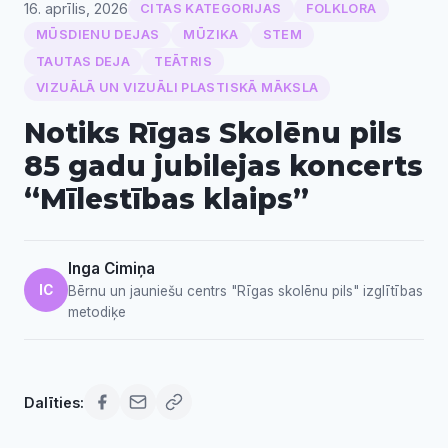
16. aprīlis, 2026
CITAS KATEGORIJAS
FOLKLORA
MŪSDIENU DEJAS
MŪZIKA
STEM
TAUTAS DEJA
TEĀTRIS
VIZUĀLĀ UN VIZUĀLI PLASTISKĀ MĀKSLA
Notiks Rīgas Skolēnu pils
85 gadu jubilejas koncerts
“Mīlestības klaips”
Inga Cimiņa
IC
Bērnu un jauniešu centrs "Rīgas skolēnu pils" izglītības
metodiķe
Dalīties: