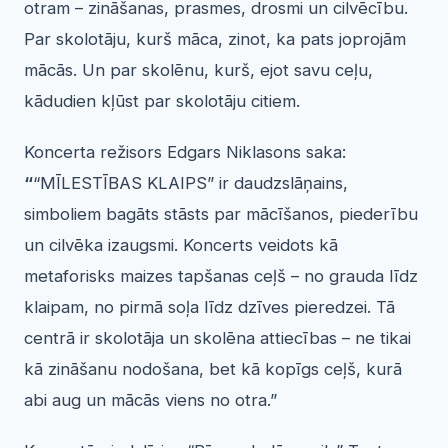
otram – zināšanas, prasmes, drosmi un cilvēcību.
Par skolotāju, kurš māca, zinot, ka pats joprojām
mācās. Un par skolēnu, kurš, ejot savu ceļu,
kādudien kļūst par skolotāju citiem.
Koncerta režisors Edgars Niklasons saka:
“
“MĪLESTĪBAS KLAIPS” ir daudzslāņains,
simboliem bagāts stāsts par mācīšanos, piederību
un cilvēka izaugsmi. Koncerts veidots kā
metaforisks maizes tapšanas ceļš – no grauda līdz
klaipam, no pirmā soļa līdz dzīves pieredzei. Tā
centrā ir skolotāja un skolēna attiecības – ne tikai
kā zināšanu nodošana, bet kā kopīgs ceļš, kurā
abi aug un mācās viens no otra.”