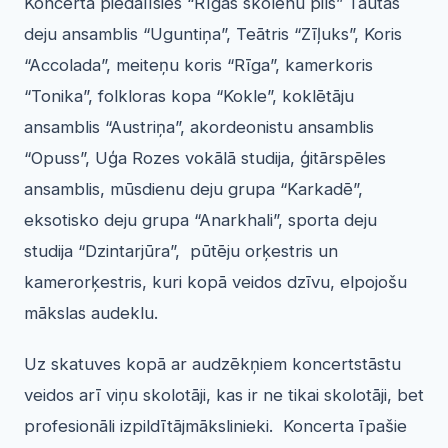
Koncertā piedalīsies “Rīgas skolēnu pils” Tautas
deju ansamblis “Uguntiņa”, Teātris “Zīļuks”, Koris
“Accolada”, meiteņu koris “Rīga”, kamerkoris
“Tonika”, folkloras kopa “Kokle”, koklētāju
ansamblis “Austriņa”, akordeonistu ansamblis
“Opuss”, Uģa Rozes vokālā studija, ģitārspēles
ansamblis, mūsdienu deju grupa “Karkadē”,
eksotisko deju grupa “Anarkhali”, sporta deju
studija “Dzintarjūra”, pūtēju orķestris un
kamerorķestris, kuri kopā veidos dzīvu, elpojošu
mākslas audeklu.
Uz skatuves kopā ar audzēkņiem koncertstāstu
veidos arī viņu skolotāji, kas ir ne tikai skolotāji, bet
profesionāli izpildītājmākslinieki. Koncerta īpašie