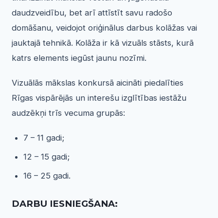
daudzveidību, bet arī attīstīt savu radošo
domāšanu, veidojot oriģinālus darbus kolāžas vai
jauktajā tehnikā. Kolāža ir kā vizuāls stāsts, kurā
katrs elements iegūst jaunu nozīmi.
Vizuālās mākslas konkursā aicināti piedalīties
Rīgas vispārējās un interešu izglītības iestāžu
audzēkņi trīs vecuma grupās:
7 – 11 gadi;
12 – 15 gadi;
16 – 25 gadi.
DARBU IESNIEG
ŠANA: