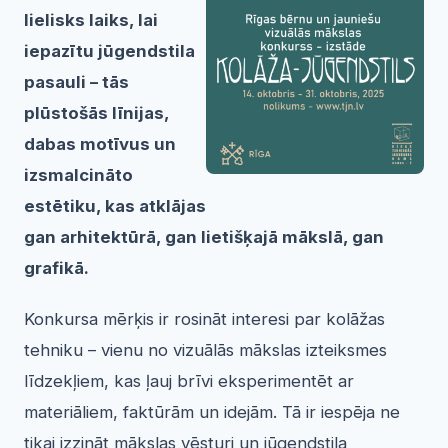
lielisks laiks, lai
iepazītu jūgendstila
pasauli – tās
plūstošās līnijas,
dabas motīvus un
izsmalcināto
estētiku, kas atklājas
gan arhitektūrā, gan lietišķajā mākslā, gan
grafikā.
Konkursa mērķis ir rosināt interesi par kolāžas
tehniku – vienu no vizuālās mākslas izteiksmes
līdzekļiem, kas ļauj brīvi eksperimentēt ar
materiāliem, faktūrām un idejām. Tā ir iespēja ne
tikai izzināt mākslas vēsturi un jūgendstila