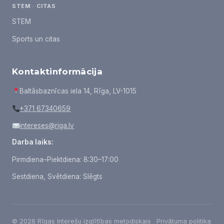
STEM · CITAS
STEM
Sports un citas
Kontaktinformācija
Baltāsbaznīcas iela 14, Rīga, LV-1015
+371 67340659
intereses@riga.lv
Darba laiks:
Pirmdiena–Piektdiena: 8:30–17:00
Sestdiena, Svētdiena: Slēgts
© 2026 Rīgas Interešu izglītības metodiskais
Privātuma politika