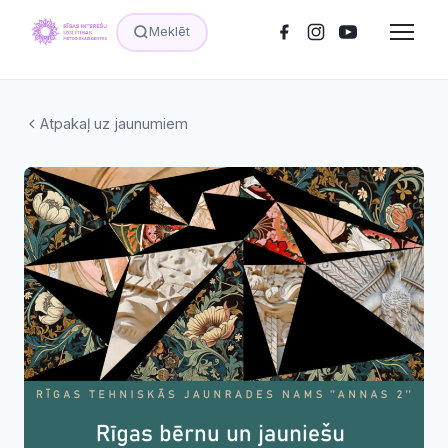
Meklēt
Atpakaļ uz jaunumiem