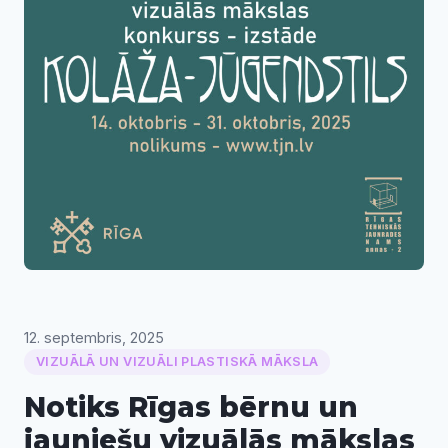
12. septembris, 2025
VIZUĀLĀ UN VIZUĀLI PLASTISKĀ MĀKSLA
Notiks Rīgas bērnu un
jauniešu vizuālās mākslas