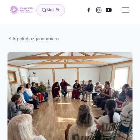
Meklēt
Atpakaļ uz jaunumiem