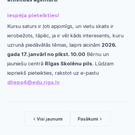
Iespēja pieteikties!
Kursu saturs ir ļoti apjomīgs, un vietu skaits ir
ierobežots, tāpēc, ja ir vēl kāds interesents, kuru
uzrunā piedāvātās tēmas, laipni aicinām
2026.
gada 17. janvārī no plkst. 10.00
Bērnu un
jauniešu centrā
Rīgas Skolēnu pils
. Lūdzam
iepriekš pieteikties, rakstot uz e-pastu
dliepa4@edu.riga.lv
Visi jaunumi
Pasākumi