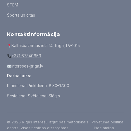
STEM
Sports un citas
Kontaktinformācija
Baltāsbaznīcas iela 14, Rīga, LV-1015
+371 67340659
intereses@riga.lv
Darba laiks:
Pirmdiena–Piektdiena: 8:30–17:00
Sestdiena, Svētdiena: Slēgts
© 2026 Rīgas Interešu izglītības metodiskais
Privātuma politika
centrs. Visas tiesības aizsargātas.
Pieejamība