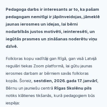
Pedagoga darbs ir interesants ar to, ka pašam
pedagogam nemitīgi ir jāpilnveidojas, jāmeklē
jaunas ierosmes un idejas, lai bērni
nodarbībās justos motivēti, ieinteresēti, un
iegūtās prasmes un zināšanas noderētu viņu
dzīvē.
Folkloras kopu vadītāji gan Rīgā, gan visā Latvijā
regulāri tiekas Zoom platformā, lai gūtu jaunas
ierosmes darbam ar bērniem savās folkloras
kopās. Šoreiz,
sestdien, 202
6. gada 17. janvārī
,
Bērnu un jauniešu centrā
Rīgas Skolēnu pils
notiks klātienes tikšanās, kurā pedagogiem būs
iespēja: