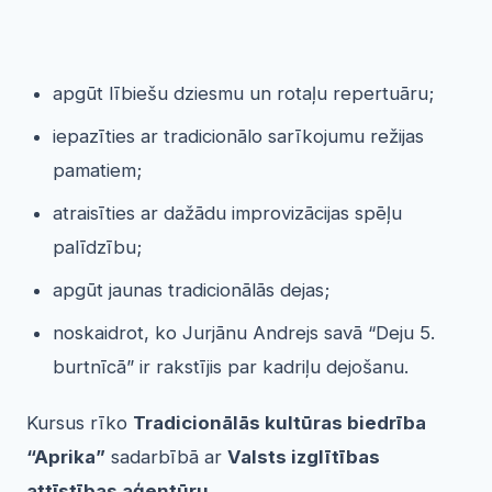
apgūt lībiešu dziesmu un rotaļu repertuāru;
iepazīties ar tradicionālo sarīkojumu režijas
pamatiem;
atraisīties ar dažādu improvizācijas spēļu
palīdzību;
apgūt jaunas tradicionālās dejas;
noskaidrot, ko Jurjānu Andrejs savā “Deju 5.
burtnīcā” ir rakstījis par kadriļu dejošanu.
Kursus rīko
Tradicionālās kultūras biedrība
“Aprika”
sadarbībā ar
Valsts izglītības
attīstības aģentūru
.