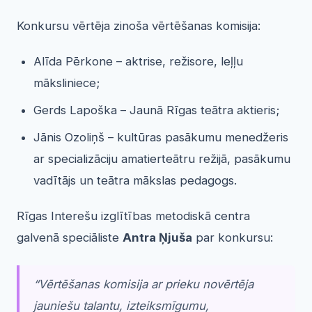
Konkursu vērtēja zinoša vērtēšanas komisija:
Alīda Pērkone – aktrise, režisore, leļļu
māksliniece;
Gerds Lapoška – Jaunā Rīgas teātra aktieris;
Jānis Ozoliņš – kultūras pasākumu menedžeris
ar specializāciju amatierteātru režijā, pasākumu
vadītājs un teātra mākslas pedagogs.
Rīgas Interešu izglītības metodiskā centra
galvenā speciāliste
Antra Ņjuša
par konkursu:
“
Vērtēšanas komisija ar prieku novērtēja
jauniešu talantu, izteiksmīgumu,