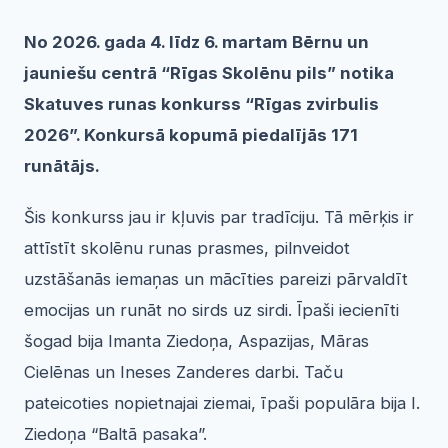
No 2026. gada 4. līdz 6. martam Bērnu un
jauniešu centrā “Rīgas Skolēnu pils” notika
Skatuves runas konkurss “Rīgas zvirbulis
2026”. Konkursā kopumā piedalījās 171
runātājs.
Šis konkurss jau ir kļuvis par tradīciju. Tā mērķis ir
attīstīt skolēnu runas prasmes, pilnveidot
uzstāšanās iemaņas un mācīties pareizi pārvaldīt
emocijas un runāt no sirds uz sirdi. Īpaši iecienīti
šogad bija Imanta Ziedoņa, Aspazijas, Māras
Cielēnas un Ineses Zanderes darbi. Taču
pateicoties nopietnajai ziemai, īpaši populāra bija I.
Ziedoņa “Baltā pasaka”.