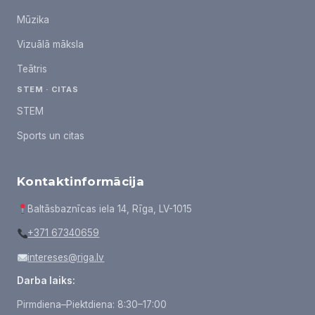
Mūzika
Vizuālā māksla
Teātris
STEM · CITAS
STEM
Sports un citas
Kontaktinformācija
Baltāsbaznīcas iela 14, Rīga, LV-1015
+371 67340659
intereses@riga.lv
Darba laiks:
Pirmdiena–Piektdiena: 8:30–17:00