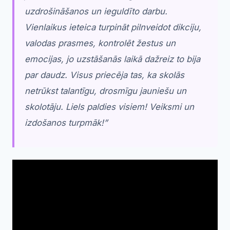
uzdrošināšanos un ieguldīto darbu.
Vienlaikus ieteica turpināt pilnveidot dikciju,
valodas prasmes, kontrolēt žestus un
emocijas, jo uzstāšanās laikā dažreiz to bija
par daudz. Visus priecēja tas, ka skolās
netrūkst talantīgu, drosmīgu jauniešu un
skolotāju. Liels paldies visiem! Veiksmi un
izdošanos turpmāk
!”