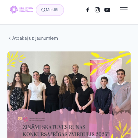
Meklēt
Atpakaļ uz jaunumiem