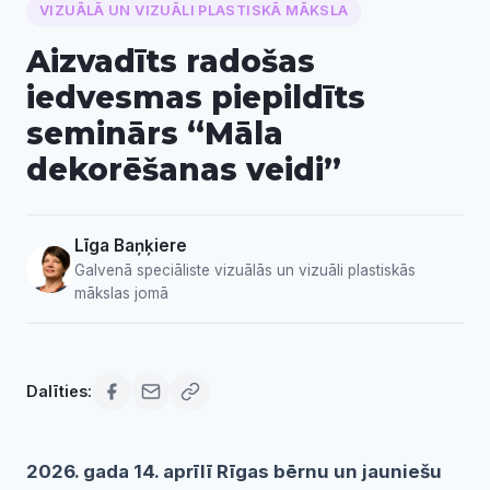
VIZUĀLĀ UN VIZUĀLI PLASTISKĀ MĀKSLA
Aizvadīts radošas
iedvesmas piepildīts
seminārs “Māla
dekorēšanas veidi”
Līga Baņķiere
Galvenā speciāliste vizuālās un vizuāli plastiskās
mākslas jomā
Dalīties:
2026. gada 14. aprīlī Rīgas bērnu un jauniešu