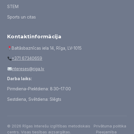
STEM
Sports un citas
Kontaktinformācija
Baltāsbaznīcas iela 14, Rīga, LV-1015
+371 67340659
intereses@riga.lv
Darba laiks:
Pirmdiena–Piektdiena: 8:30–17:00
Sestdiena, Svētdiena: Slēgts
© 2026 Rīgas Interešu izglītības metodiskais
Privātuma politika
centrs. Visas tiesības aizsargātas.
Pieejamība