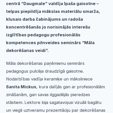
centrā “Daugmale” valdīja īpaša gaisotne –
telpas piepildīja mākslas materiālu smarža,
klusais darba čabinājums un radoša
koncentrēšanās jo norisinājās interešu
izglītības pedagogu profesionālās
kompetences pilnveides seminārs “Māla
dekorēšanas veidi”.
Māla dekorēšanas paņēmienu seminārs
pedagogus pulcēja draudzīgā gaisotne.
Nodarbības vadīja keramiķe un māksliniece
Sanita Mickus
, kura dalījās gan ar profesionālām
zināšanām, gan savas ilggadējās pieredzes
stāstiem. Lektore bija sagatavojusi vizuāli bagātu
un viegli uztveramu prezentāciju par dekorēšanas