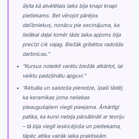
šķita kā atvēlētais laiks bija knapi knapi
pietiekams. Bet vērojot pārējos
dalībniekus, nonācu pie secinājuma, ka
lielākai daļai tomēr tāds laika apjoms bija
precīzi cik vajag. Biežāk gribētos radošās
darbnīcas.”
“Kursus noteikti varētu biežāk atkārtot, lai
veiktu padziļinātu apguvi.”
“Aktuāla un saistoša pieredze, īpaši tādēļ,
ka keramikas joma neliekas
pieaugušajiem viegli pieejama. Ārkārtīgi
patika, ka kursi nebija pārsātināti ar teoriju
– tā bija viegli ieskicējoša un pietiekama,
tāpēc atlika vairāk laika praktiskām