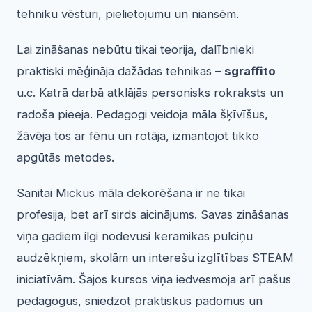
tehniku vēsturi, pielietojumu un niansēm.
Lai zināšanas nebūtu tikai teorija, dalībnieki
praktiski mēģināja dažādas tehnikas –
sgraffito
u.c. Katrā darbā atklājās personisks rokraksts un
radoša pieeja. Pedagogi veidoja māla šķīvīšus,
žāvēja tos ar fēnu un rotāja, izmantojot tikko
apgūtās metodes.
Sanitai Mickus māla dekorēšana ir ne tikai
profesija, bet arī sirds aicinājums. Savas zināšanas
viņa gadiem ilgi nodevusi keramikas pulciņu
audzēkņiem, skolām un interešu izglītības STEAM
iniciatīvām. Šajos kursos viņa iedvesmoja arī pašus
pedagogus, sniedzot praktiskus padomus un