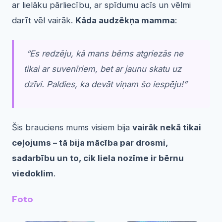
ar lielāku pārliecību, ar spīdumu acīs un vēlmi
darīt vēl vairāk.
Kāda audzēkņa mamma
:
“Es redzēju, kā mans bērns atgriezās ne
tikai ar suvenīriem, bet ar jaunu skatu uz
dzīvi. Paldies, ka devāt viņam šo iespēju!”
Šis brauciens mums visiem bija
vairāk nekā tikai
ceļojums – tā bija mācība par drosmi,
sadarbību un to, cik liela nozīme ir bērnu
viedoklim
.
Foto