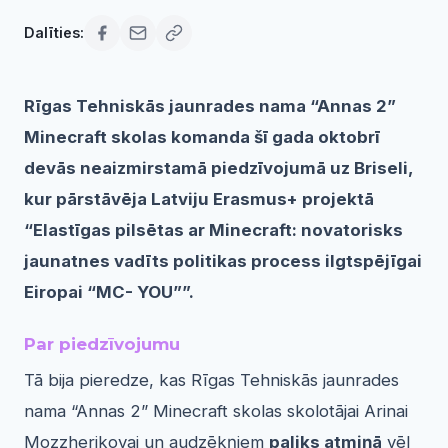
Dalīties:
Rīgas Tehniskās jaunrades nama “Annas 2”
Minecraft skolas komanda šī gada oktobrī
devās neaizmirstamā piedzīvojumā uz Briseli,
kur pārstāvēja Latviju Erasmus+ projektā
“Elastīgas pilsētas ar Minecraft: novatorisks
jaunatnes vadīts politikas process ilgtspējīgai
Eiropai “MC- YOU””.
Par piedzīvojumu
Tā bija pieredze, kas Rīgas Tehniskās jaunrades
nama “Annas 2” Minecraft skolas skolotājai Arinai
Mozzherikovai un audzēkņiem
paliks atmiņā
vēl