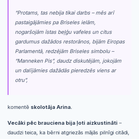
“Protams, tas nebija tikai darbs – mēs arī
pastaigājāmies pa Briseles ielām,
nogaršojām īstas beļģu vafeles un citus
gardumus dažādos restorānos, bijām Eiropas
Parlamentā, redzējām Briseles simbolu –
“Manneken Pis”, daudz diskutējām, jokojām
un dalījāmies dažādās pieredzēs viens ar
otru”
,
komentē
skolotāja Arina
.
Vecāki pēc brauciena bija ļoti aizkustināti
–
daudzi teica, ka bērni atgriezās mājās pilnīgi citādi,