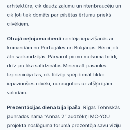
arhitektūra, cik daudz zaļumu un riteņbraucēju un
cik ļoti tiek domāts par pilsētas ērtumu priekš
cilvēkiem.
Otrajā ceļojuma dienā
noritēja iepazīšanās ar
komandām no Portugāles un Bulgārijas. Bērni ļoti
ātri sadraudzējās. Pārvarot pirmo mulsuma brīdi,
drīz jau tika salīdzinātas Minecraft pasaules.
Iepriecināja tas, cik līdzīgi spēj domāt tikko
iepazinušies cilvēki, neraugoties uz atšķirīgām
valodām.
Prezentācijas diena bija īpaša
. Rīgas Tehniskās
jaunrades nama “Annas 2” audzēkņi MC-YOU
projekta noslēguma forumā prezentēja savu vīziju