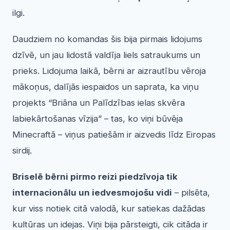
ilgi.
Daudziem no komandas šis bija pirmais lidojums
dzīvē, un jau lidostā valdīja liels satraukums un
prieks. Lidojuma laikā, bērni ar aizrautību vēroja
mākoņus, dalījās iespaidos un saprata, ka viņu
projekts “Briāna un Palīdzības ielas skvēra
labiekārtošanas vīzija” – tas, ko viņi būvēja
Minecraftā – viņus patiešām ir aizvedis līdz Eiropas
sirdij.
Briselē bērni pirmo reizi piedzīvoja tik
internacionālu un iedvesmojošu vidi
– pilsēta,
kur viss notiek citā valodā, kur satiekas dažādas
kultūras un idejas. Viņi bija pārsteigti, cik citāda ir