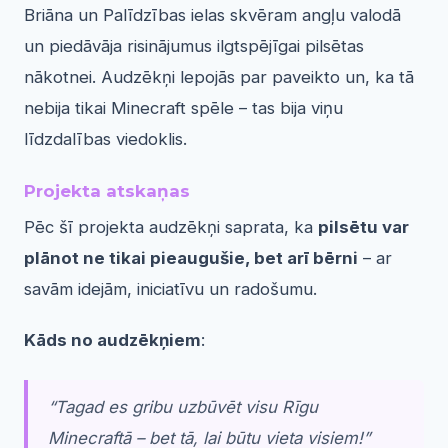
Briāna un Palīdzības ielas skvēram angļu valodā
un piedāvāja risinājumus ilgtspējīgai pilsētas
nākotnei. Audzēkņi lepojās par paveikto un, ka tā
nebija tikai Minecraft spēle – tas bija viņu
līdzdalības viedoklis.
Projekta atskaņas
Pēc šī projekta audzēkņi saprata, ka
pilsētu var
plānot ne tikai pieaugušie, bet arī bērni
– ar
savām idejām, iniciatīvu un radošumu.
Kāds no audzēkņiem
:
“Tagad es gribu uzbūvēt visu Rīgu
Minecraftā – bet tā, lai būtu vieta visiem!”