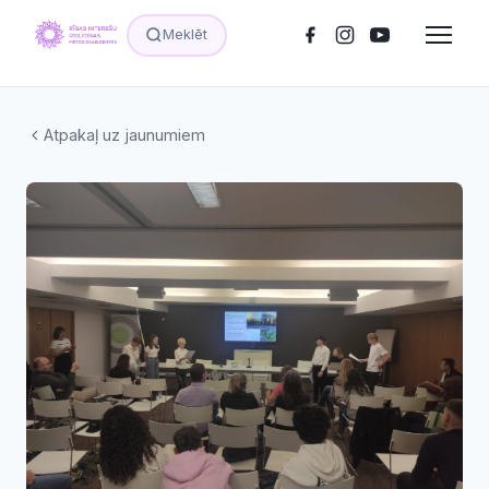
Meklēt
Atpakaļ uz jaunumiem