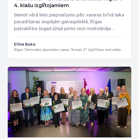
4. klašu izglītojamiem
Ņemot vērā lielo pieprasījumu pēc vasaras brīvā laika
pavadīšanas iespējām galvaspilsētā, Rīgas
pašvaldība šogad jūnijā pirmo reizi nodrošināja
bezmaksas brīvā laika aktivitātes 1.–4. klašu skolēniem
pašvaldības skolās un interešu izglītības iestādēs.
Elīne Buka
Viens no šī pilotprojekta dalībniekiem bija arī Rīgas
Rīgas Tehniskās jaunrades nama ''Annas 2'' Izglītības metodiķe
Tehniskās jaunrades nams “Annas 2”. No 8. līdz 19.
jūnijam noritēja brīvā laika aktivitātes “Mini Anna”,...