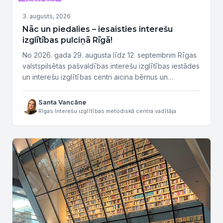
Tautas deja
3. augusts, 2026
Nāc un piedalies – iesaisties interešu
izglītības pulciņā Rīgā!
No 2026. gada 29. augusta līdz 12. septembrim Rīgas
valstspilsētas pašvaldības interešu izglītības iestādes
un interešu izglītības centri aicina bērnus un
jauniešus, kā arī vecākus iepazīt daudzveidīgo
interešu izglītības piedāvājumu ikgadējā atvērto
Santa Vancāne
durvju dienu pasākumā “Nāc un piedalies!”. Pasākumu
Rīgas Interešu izglītības metodiskā centra vadītāja
ciklā piedalās 8 Rīgas interešu izglītības iestādes, kā
arī Rīgas Bolderājas Jaunā pamatskola un Rīgas
pamatskola...