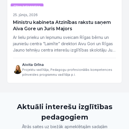
Citas kategorijas
25. jūnijs, 2026
Ministru kabineta Atzinības rakstu saņem
Aiva Gore un Juris Majors
Ar lielu prieku un lepnumu sveicam Rīgas bērnu un
jauniešu centra “Laimīte” direktori Aivu Gori un Rīgas
Jauno tehniķu centra interešu izglītības skolotāju Juri
Majoru, kuri saņēmuši Ministru kabineta Atzinības
rakstu par savu nozīmīgo ieguldījumu izglītības un
Aivita Grīna
interešu izglītības attīstībā. Aiva Gore saņēmusi
Projektu vadītāja, Pedagogu profesionālās kompetences
pilnveides programmu vadītāja p.i.
Ministru kabineta Atzinības rakstu par nozīmīgu
ieguldījumu un pedagoģisko darbu interešu
izglītības...
Aktuāli interešu izglītības
pedagogiem
Ātrās saites uz biežāk apmeklētajām sadaļām