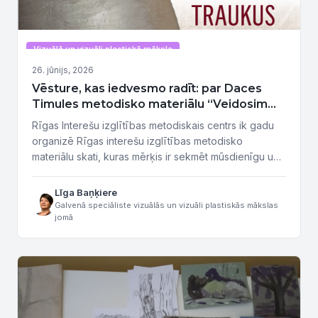
Vizuālā un vizuāli plastiskā māksla
26. jūnijs, 2026
Vēsture, kas iedvesmo radīt: par Daces
Timules metodisko materiālu “Veidosim
akmens laikmeta traukus”
Rīgas Interešu izglītības metodiskais centrs ik gadu
organizē Rīgas interešu izglītības metodisko
materiālu skati, kuras mērķis ir sekmēt mūsdienīgu un
daudzveidīgu interešu izglītības mācību metožu
pilnveidi, veicinot pedagogu radošo darbību,
Līga Baņķiere
pieredzes apmaiņu un labās prakses popularizēšanu.
Galvenā speciāliste vizuālās un vizuāli plastiskās mākslas
jomā
Materiāls izdots sadarbībā ar Rīgas valstspilsētas
pašvaldības atbalstu. Plašam interesentu lokam tagad
ir pieejama Daces Timules metodiskā materiāla
„Veidosim akmens...