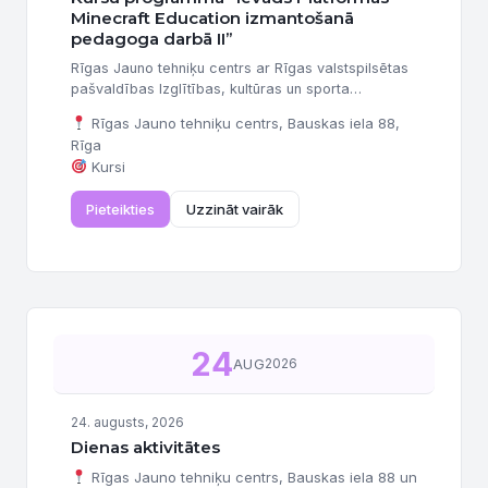
Minecraft Education izmantošanā
pedagoga darbā II”
Rīgas Jauno tehniķu centrs ar Rīgas valstspilsētas
pašvaldības Izglītības, kultūras un sporta
departamenta finansiālu atbalstu organizē un
Rīgas Jauno tehniķu centrs, Bauskas iela 88,
aicina pieteikties interešu izglītības programmu
Rīga
pedagogus, izglītības metodiķus un direktoru
Kursi
vietniekus profesionālās kompetences pilnveides
programmas apguvei “Ievads Platformas Minecraft
Pieteikties
Uzzināt vairāk
Education izmantošanā pedagoga darbā II” (12
stundas). Kursi būs piemēroti arī skolotājiem bez
Minecraft Education platformas priekšzināšanām.
Vieta un laiks: Paredzēti...
24
AUG
2026
24. augusts, 2026
Dienas aktivitātes
Rīgas Jauno tehniķu centrs, Bauskas iela 88 un