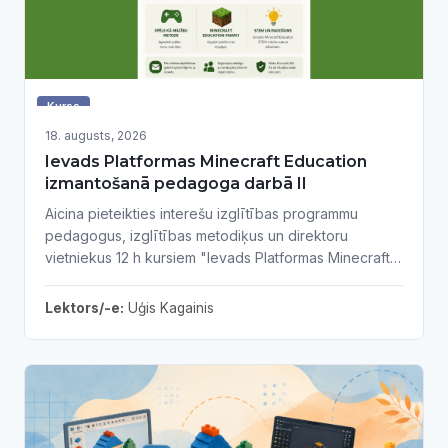
Kurss
18. augusts, 2026
Ievads Platformas Minecraft Education
izmantošanā pedagoga darbā II
Aicina pieteikties interešu izglītības programmu
pedagogus, izglītības metodiķus un direktoru
vietniekus 12 h kursiem "Ievads Platformas Minecraft
Education izmantošanā pedagoga darbā II"
Lektors/-e:
Uģis Kagainis