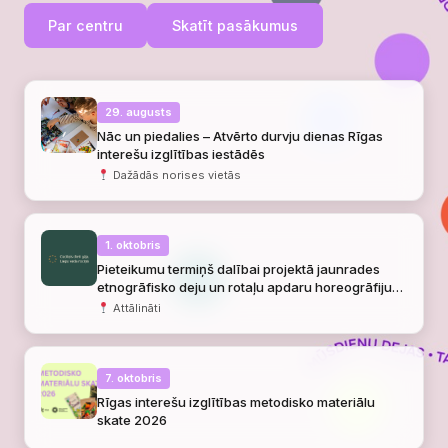
Par centru
Skatīt pasākumus
29. augusts
Nāc un piedalies – Atvērto durvju dienas Rīgas
interešu izglītības iestādēs
Dažādās norises vietās
1. oktobris
Pieteikumu termiņš dalībai projektā jaunrades
etnogrāfisko deju un rotaļu apdaru horeogrāfiju
veidošanai
Attālināti
7. oktobris
Rīgas interešu izglītības metodisko materiālu
skate 2026