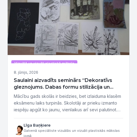
Vizuālā un vizuāli plastiskā māksla
8. jūnijs, 2026
Saulaini aizvadīts seminārs “Dekoratīvs
gleznojums. Dabas formu stilizācija un
tonalitāte, gleznojot plenērā”
Mācību gads skolās ir beidzies, bet izlaiduma klasēm
eksāmenu laiks turpinās. Skolotāji ar prieku izmanto
iespēju apgūt ko jaunu, vienlaikus arī sevi palutinot.
Tāda bija tikšanās ar radošiem, aktīviem, zinātkāriem
pedagogiem, kuri ir atvērti jauniem izaicinājumiem un
Līga Baņķiere
eksperimentiem un kuri trešdien, 3. jūnijā, piedalījās
Galvenā speciāliste vizuālās un vizuāli plastiskās mākslas
jomā
profesionālās pilnveides programmā “Dekoratīvs