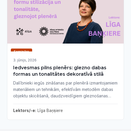
Seminārs
3. jūnijs, 2026
Iedvesmas pilns plenērs: glezno dabas
formas un tonalitātes dekoratīvā stilā
Dalībnieki iegūs zināšanas par plenērā izmantojamiem
materiāliem un tehnikām, efektīvām metodēm dabas
objektu skicēšanā, daudzveidīgiem gleznošanas
paņēmieniem, mērķtiecīgu un radošu darba procesa
plānošanu. Nodarbība ietver praktiskus vingrinājumus,
Lektors/-e:
Līga Baņķiere
kas palīdzēs attīstīt gan kompozīcijas izpratni, gan
krāsu izjūtu un roku brīvību.