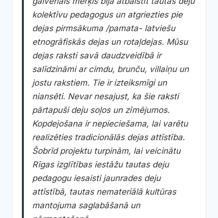
galvenais mērķis bija atbalstīt tautas deju
kolektīvu pedagogus un atgriezties pie
dejas pirmsākuma /pamata- latviešu
etnogrāfiskās dejas un rotaļdejas. Mūsu
dejas raksti savā daudzveidībā ir
salīdzināmi ar cimdu, brunču, villaiņu un
jostu rakstiem. Tie ir izteiksmīgi un
niansēti. Nevar nesajust, ka šie raksti
pārtapuši deju soļos un zīmējumos.
Kopdejošana ir nepieciešama, lai varētu
realizēties tradicionālās dejas attīstība.
Šobrīd projektu turpinām, lai veicinātu
Rīgas izglītības iestāžu tautas deju
pedagogu iesaisti jaunrades deju
attīstībā, tautas nemateriālā kultūras
mantojuma saglabāšanā un