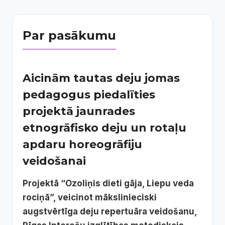
Par pasākumu
Aicinām tautas deju jomas
pedagogus piedalīties
projektā jaunrades
etnogrāfisko deju un rotaļu
apdaru horeogrāfiju
veidošanai
Projektā “Ozoliņis dieti gāja, Liepu veda
rociņā”, veicinot mākslinieciski
augstvērtīga deju repertuāra veidošanu,