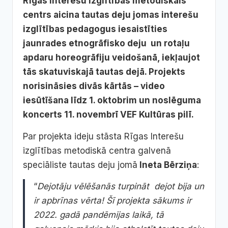
Rīgas Interešu izglītības metodiskais
centrs aicina tautas deju jomas interešu
izglītības pedagogus iesaistīties
jaunrades etnogrāfisko deju un rotaļu
apdaru horeogrāfiju veidošanā, iekļaujot
tās skatuviskajā tautas dejā. Projekts
norisināsies divās kārtās – video
iesūtīšana līdz 1. oktobrim un noslēguma
koncerts 11. novembrī VEF Kultūras pilī.
Par projekta ideju stāsta Rīgas Interešu
izglītības metodiskā centra galvenā
speciāliste tautas deju jomā
Ineta Bērziņa
:
“
Dejotāju vēlēšanās turpināt dejot bija un
ir apbrīnas vērta! Šī projekta sākums ir
2022. gadā pandēmijas laikā, tā