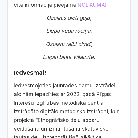
cita informācija pieejama
NOLIKUMĀ!
Ozoliņis dieti gāja,
Liepu veda rociņā;
Ozolam raibi cimdi,
Liepai balta villainīte.
Iedvesmai!
Iedvesmojoties jaunrades darbu izstrādei,
aicinām iepazīties ar 2022. gadā Rīgas
Interešu izglītības metodiskā centra
izstrādāto digitālo metodisko izstrādni, kur
projekta “Etnogrāfisko deju apdaru
veidošana un izmantošana skatuvisko
tautas deju horeogrāfijās” laikā tika