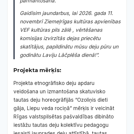
pārmantošanā.
Gaidīsim jaundarbus, lai 2026. gada 11.
novembrī Ziemeļrīgas kultūras apvienības
VEF kultūras pils zālē , vērtēšanas
komisijas izvirzītās dejas priecētu
skatītājus, papildinātu mūsu deju pūru un
godinātu Laviju Lāčplēša dienā!”.
Projekta mērķis:
Projekta etnogrāfisko deju apdaru
veidošana un izmantošana skatuvisko
tautas deju horeogrāfijās “Ozoliņis dieti
gāja, Liepu veda rociņā” mērķis ir veicināt
Rīgas valstspilsētas pašvaldības dibināto
iestāžu tautas deju kolektīvu pedagogu
iesaisti jaunrades deju attīstībā, tautas