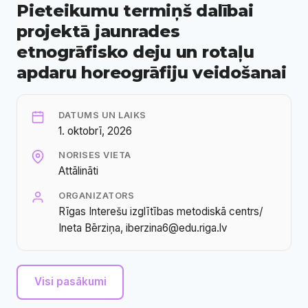
Pieteikumu termiņš dalībai
projektā jaunrades
etnogrāfisko deju un rotaļu
apdaru horeogrāfiju veidošanai
DATUMS UN LAIKS
1. oktobrī, 2026
NORISES VIETA
Attālināti
ORGANIZATORS
Rīgas Interešu izglītības metodiskā centrs/
Ineta Bērziņa, iberzina6@edu.riga.lv
Visi pasākumi