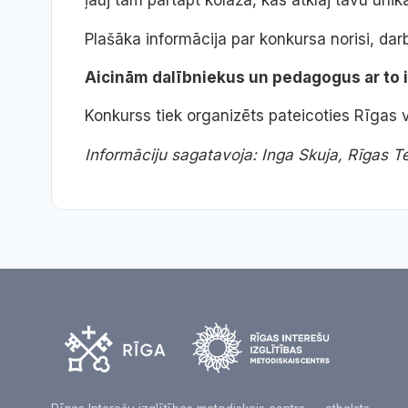
ļauj tām pārtapt kolāžā, kas atklāj tavu unik
Plašāka informācija par konkursa norisi, d
Aicinām dalībniekus un pedagogus ar to ie
Konkurss tiek organizēts pateicoties Rīgas 
Informāciju sagatavoja: Inga Skuja, Rīgas T