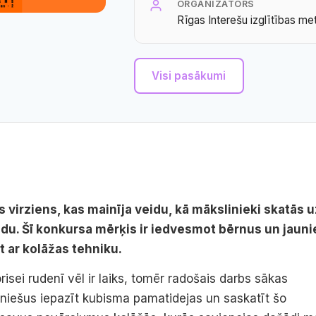
ORGANIZATORS
Rīgas Interešu izglītības me
Visi pasākumi
virziens, kas mainīja veidu, kā mākslinieki skatās uz
odu. Šī konkursa mērķis ir iedvesmot bērnus un jauni
 ar kolāžas tehniku.
isei rudenī vēl ir laiks, tomēr radošais darbs sākas
uniešus iepazīt kubisma pamatidejas un saskatīt šo