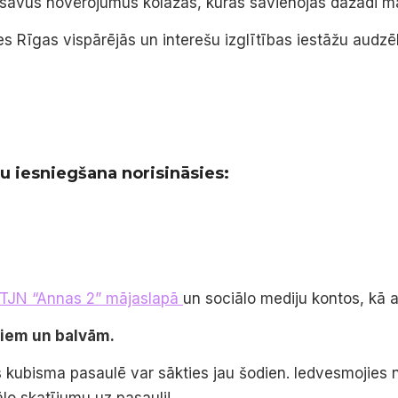
 savus novērojumus kolāžās, kurās savienojas dažādi mate
es Rīgas vispārējās un interešu izglītības iestāžu audz
u iesniegšana norisināsies:
TJN “Annas 2” mājaslapā
un sociālo mediju kontos, kā 
miem un balvām.
ms kubisma pasaulē var sākties jau šodien. Iedvesmojie