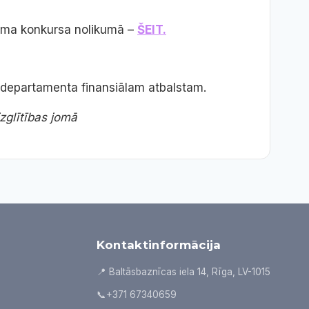
jama konkursa nolikumā –
ŠEIT.
a departamenta finansiālam atbalstam.
zglītības jomā
Kontaktinformācija
📍 Baltāsbaznīcas iela 14, Rīga, LV-1015
📞
+371 67340659