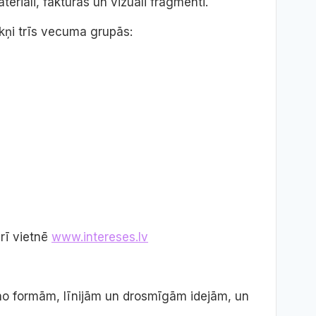
riāli, faktūras un vizuāli fragmenti.
ēkņi trīs vecuma grupās:
arī vietnē
www.intereses.lv
s no formām, līnijām un drosmīgām idejām, un