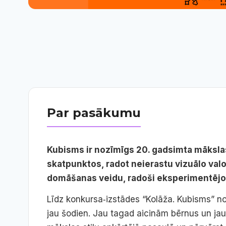
Par pasākumu
Kubisms ir nozīmīgs 20. gadsimta mākslas 
skatpunktos, radot neierastu vizuālo val
domāšanas veidu, radoši eksperimentējot
Līdz konkursa‑izstādes “Kolāža. Kubisms” nor
jau šodien. Jau tagad aicinām bērnus un ja