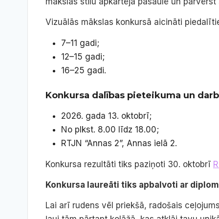
mākslas stilu apkārtējā pasaulē un pārvērst
Vizuālās mākslas konkursā aicināti piedalīti
7–11 gadi;
12–15 gadi;
16–25 gadi.
Konkursa dalības pieteikuma un darb
2026. gada 13. oktobrī;
No plkst. 8.00 līdz 18.00;
RTJN “Annas 2”, Annas ielā 2.
Konkursa rezultāti tiks paziņoti 30. oktobrī
R
Konkursa laureāti tiks apbalvoti ar diplo
Lai arī rudens vēl priekšā, radošais ceļoju