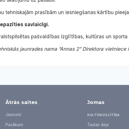
ālo skatījumu uz pasauli!
arbu tehniskajām prasībām un iesniegšanas kārtību piee
pazīties savlaicīgi.
valstspilsētas pašvaldības Izglītības, kultūras un sport
ehniskās jaunrades nama “Annas 2” Direktora vietniece i
Ātrās saites
Jomas
Jaunumi
KULTŪRIZGLĪTĪBA
Pasākumi
Tautas deja