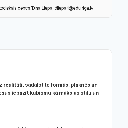
todiskais centrs/Dina Liepa, dliepa4@edu.riga.lv
 realitāti, sadalot to formās, plaknēs un
ešus iepazīt kubismu kā mākslas stilu un