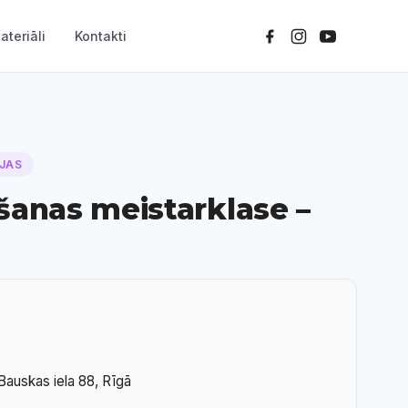
ateriāli
Kontakti
IJAS
šanas meistarklase –
Bauskas iela 88, Rīgā