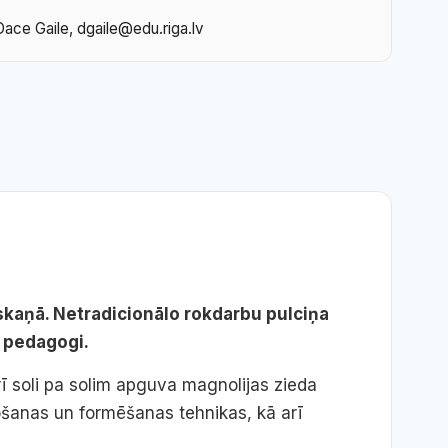
ace Gaile, dgaile@edu.riga.lv
oskaņā. Netradicionālo rokdarbu pulciņa
5 pedagogi.
rī soli pa solim apguva magnolijas zieda
ošanas un formēšanas tehnikas, kā arī