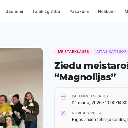
Jaunumi
Tālākizglītība
Pasākumi
Nolikumi
M
MEISTARKLASES
CITAS KATEGOR
Ziedu meistaro
“Magnolijas”
DATUMS UN LAIKS
12. martā, 2026 · 10.00-14.30
NORISES VIETA
Rīgas Jauno tehniķu centrs, 