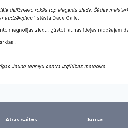
iāla dalībnieku rokās top elegants zieds. Šādas meistark
 ar audzēkņiem
,” stāsta Dace Gaile.
anto magnolijas ziedu, gūstot jaunas idejas radošajam 
rklasi!
īgas Jauno tehniķu centra izglītības metodiķe
Ātrās saites
Jomas