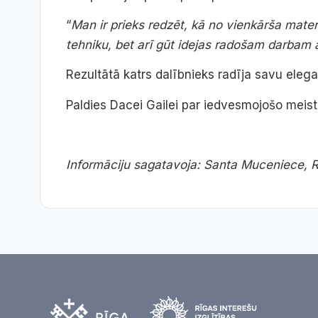
“
Man ir prieks redzēt, kā no vienkārša mater
tehniku, bet arī gūt idejas radošam darbam
Rezultātā katrs dalībnieks radīja savu eleg
Paldies Dacei Gailei par iedvesmojošo meista
Informāciju sagatavoja: Santa Muceniece, R