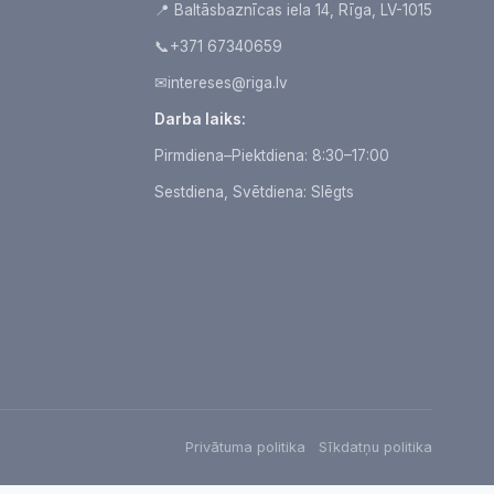
📍 Baltāsbaznīcas iela 14, Rīga, LV-1015
📞
+371 67340659
✉
intereses@riga.lv
Darba laiks:
Pirmdiena–Piektdiena: 8:30–17:00
Sestdiena, Svētdiena: Slēgts
Privātuma politika
Sīkdatņu politika