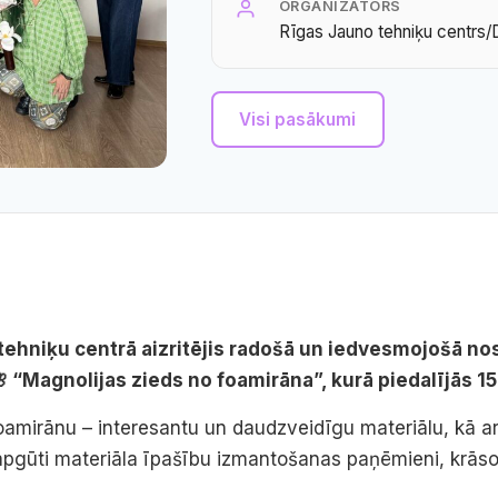
ORGANIZATORS
Rīgas Jauno tehniķu centrs/D
Visi pasākumi
 tehniķu centrā aizritējis radošā un iedvesmojošā n
🌸 “Magnolijas zieds no foamirāna”, kurā piedalījās 1
foamirānu – interesantu un daudzveidīgu materiālu, kā a
apgūti materiāla īpašību izmantošanas paņēmieni, krās