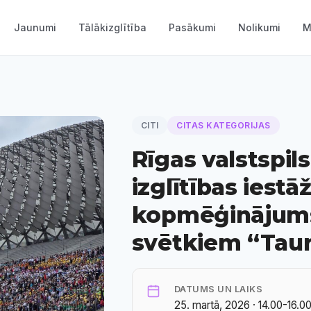
Jaunumi
Tālākizglītība
Pasākumi
Nolikumi
M
CITI
CITAS KATEGORIJAS
Rīgas valstspil
izglītības iestā
kopmēģinājums
svētkiem “Taur
DATUMS UN LAIKS
25. martā, 2026 · 14.00-16.0