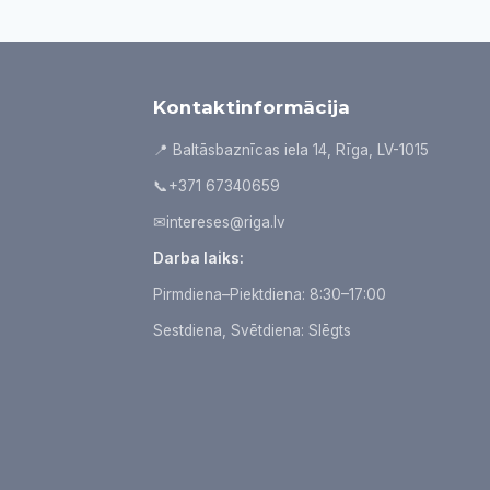
Kontaktinformācija
📍 Baltāsbaznīcas iela 14, Rīga, LV-1015
📞
+371 67340659
✉
intereses@riga.lv
Darba laiks:
Pirmdiena–Piektdiena: 8:30–17:00
Sestdiena, Svētdiena: Slēgts