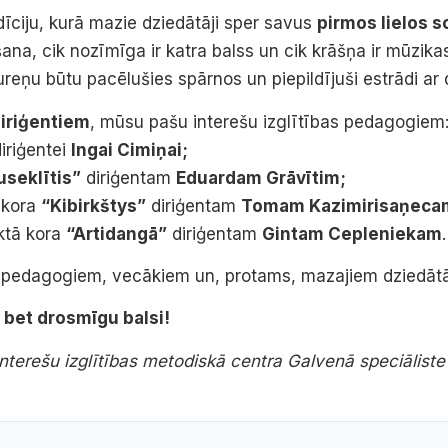
adīciju, kurā mazie dziedātāji sper savus
pirmos lielos 
šana, cik nozīmīga ir katra balss un cik krāšņa ir mūzi
ureņu būtu pacēlušies spārnos un piepildījuši estrādi ar
diriģentiem
, mūsu pašu interešu izglītības pedagogiem
iriģentei
Ingai Cimiņai;
useklītis”
diriģentam
Eduardam Grāvītim;
 kora
“Kibirkštys”
diriģentam
Tomam Kazimirisaņeca
ktā kora
“Artidangā”
diriģentam
Gintam Cepleniekam
.
, pedagogiem, vecākiem un, protams, mazajiem dziedāt
, bet drosmīgu balsi!
Interešu izglītības metodiskā centra Galvenā speciālist