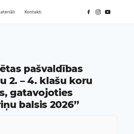
ateriāli
Kontakti
sētas pašvaldības
žu 2. – 4. klašu koru
, gatavojoties
iņu balsis 2026”
0