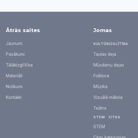
Ātrās saites
Jomas
Jaunumi
KULTŪRIZGLĪTĪBA
Pasākumi
Tautas deja
Tālākizglītība
Mūsdienu dejas
Materiāli
Folklora
Nolikumi
Mūzika
Kontakti
Vizuālā māksla
Teātris
STEM · CITAS
STEM
Citas kategorijas