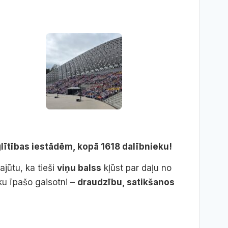
glītības iestādēm, kopā 1618 dalībnieku!
jūtu, ka tieši
viņu balss
kļūst par daļu no
tku īpašo gaisotni –
draudzību, satikšanos