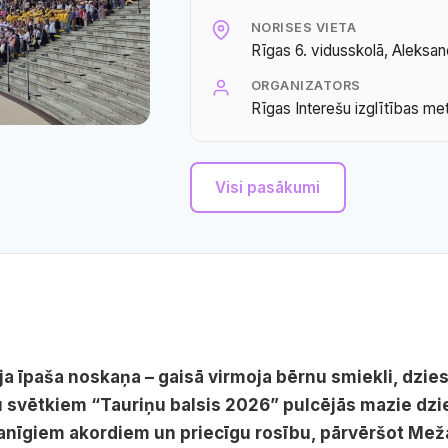
NORISES VIETA
Rīgas 6. vidusskolā, Aleksan
ORGANIZATORS
Rīgas Interešu izglītības met
Visi pasākumi
ja īpaša noskaņa – gaisā virmoja bērnu smiekli, dzi
ru svētkiem “Tauriņu balsis 2026” pulcējās mazie dzie
kanīgiem akordiem un priecīgu rosību, pārvēršot Mež