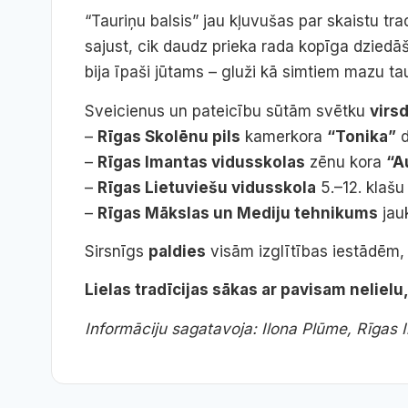
“Tauriņu balsis” jau kļuvušas par skaistu tr
sajust, cik daudz prieka rada kopīga dziedā
bija īpaši jūtams – gluži kā simtiem mazu ta
Sveicienus un pateicību sūtām svētku
virs
–
Rīgas Skolēnu pils
kamerkora
“Tonika”
d
–
Rīgas Imantas vidusskolas
zēnu kora
“A
–
Rīgas Lietuviešu vidusskola
5.–12. klašu
–
Rīgas Mākslas un Mediju tehnikums
jau
Sirsnīgs
paldies
visām izglītības iestādēm
Lielas tradīcijas sākas ar pavisam nelielu
Informāciju sagatavoja: Ilona Plūme, Rīgas 