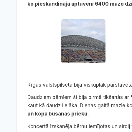
ko pieskandināja aptuveni 6400 mazo dzi
Rīgas valstspilsēta bija viskuplāk pārstāvē
Daudziem bērniem šī bija pirmā tikšanās ar
kaut kā daudz lielāka. Dienas gaitā mazie ko
un kopā būšanas prieku
.
Koncertā izskanēja bērnu iemīļotas un sirdij