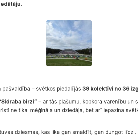
edātāju.
tā pašvaldība – svētkos piedalījās
39 kolektīvi no 36 iz
“Sidraba birzi”
– ar tās plašumu, kopkora varenību un sa
risti ne tikai mēģināja un dziedāja, bet arī iepazina svē
 tuvas dziesmas, kas lika gan smaidīt, gan dungot līdzi.