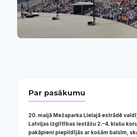
Par pasākumu
20. maijā
Mežaparka Lielajā estrādē
valdī
Latvijas izglītības iestāžu 2.–4. klašu ko
pakāpieni piepildījās ar košām balsīm, s