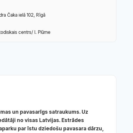
dra Čaka ielā 102, Rīgā
odiskais centrs/ I. Plūme
esmas un pavasarīgs satraukums. Uz
dātāji no visas Latvijas. Estrādes
aparku par īstu dziedošu pavasara dārzu,