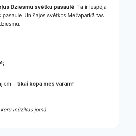
soļus Dziesmu svētku pasaulē
. Tā ir iespēja
kas pasaule. Un šajos svētkos Mežaparkā tas
 dziesmu.
:
m;
ājiem –
tikai kopā mēs varam!
e koru mūzikas jomā.