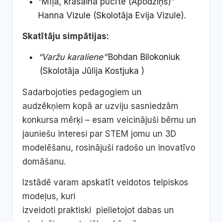
“Mīļā, krāsainā pūcīte (Apodziņš)”
Hanna Vizule (Skolotāja Evija Vizule).
Skatītāju simpātijas:
“Varžu karaliene”
Bohdan Bilokoniuk
(Skolotāja Jūlija Kostjuka )
Sadarbojoties pedagogiem un
audzēkņiem kopā ar uzviju sasniedzām
konkursa mērķi – esam veicinājuši bērnu un
jauniešu interesi par STEM jomu un 3D
modelēšanu, rosinājuši radošo un inovatīvo
domāšanu.
Izstādē varam apskatīt veidotos telpiskos
modeļus, kuri
izveidoti praktiski pielietojot dabas un