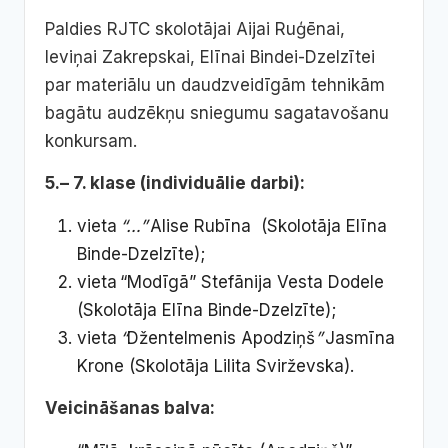
Paldies RJTC skolotājai Aijai Ruģēnai,
Ieviņai Zakrepskai, Elīnai Bindei-Dzelzītei
par materiālu un daudzveidīgām tehnikām
bagātu audzēkņu sniegumu sagatavošanu
konkursam.
5.– 7. klase (individuālie darbi):
vieta
“…”
Alise Rubīna (Skolotāja Elīna
Binde-Dzelzīte);
vieta “Modīgā” Stefānija Vesta Dodele
(Skolotāja Elīna Binde-Dzelzīte);
vieta
“
Džentelmenis Apodziņš
”
Jasmīna
Krone (Skolotāja Lilita Svirževska).
Veicināšanas balva: