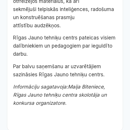
otrreizējos materiālus, kā arī
sekmējuši telpiskās inteliģences, radošuma
un konstruēšanas prasmju
attīstību audzēkņos.
Rīgas Jauno tehniķu centrs pateicas visiem
dalībniekiem un pedagogiem par ieguldīto
darbu.
Par balvu saņemšanu ar uzvarētājiem
sazināsies Rīgas Jauno tehniķu centrs.
Informāciju sagatavoja:Maija Biteniece,
Rīgas Jauno tehniķu centra skolotāja un
konkursa organizatore.