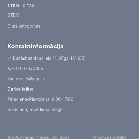
STEM · CITAS
STEM
Citas kategorijas
Kontaktinformācija
📍 Baltāsbaznīcas iela 14, Rīga, LV-1015
📞
+371 67340659
✉
intereses@riga.lv
Darba laiks:
Pirmdiena–Piektdiena: 8:30–17:00
Sestdiena, Svētdiena: Slēgts
© 2026 Rīgas Interešu izglītības
Privātuma politika