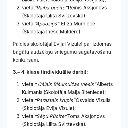
vieta
“Raibā pūcīte”
Reinis Aksjonovs
(Skolotāja Lilita Svirževska);
vieta
“Apodziņš”
Elīza Mūrniece
(Skolotāja Inese Muldere).
Paldies skolotājai Evijai Vizulei par izdomas
bagātu audzēkņu sniegumu sagatavošanu
konkursam.
3.– 4. klase (individuālie darbi):
vieta
“
Cēlais Bišumuižas viesis”
Alberts
Kulmanis (Skolotāja Maija Biteniece);
vieta
“Parastais krupis”
Osvalds Vizulis
(Skolotāja Evija Vizule);
vieta
“Sēņu Pūcīte”
Toms Aksjonovs
(Skolotāja Lilita Svirževska).