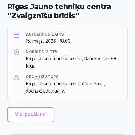
Rīgas Jauno tehniķu centra
“Zvaigznīšu brīdis”
DATUMS UN LAIKS
15. maijā, 2026 · 18.00
NORISES VIETA
Rīgas Jauno tehniķu centrs, Bauskas iela 88,
Rīga
ORGANIZATORS
Rīgas Jauno tehniķu centrs/Dins Bahs,
dbahs@edu.riga.lv,
Visi pasākumi