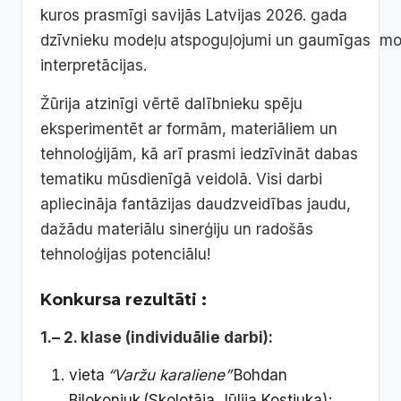
kuros prasmīgi savijās Latvijas 2026. gada
dzīvnieku modeļu
atspoguļojumi un gaumīgas m
interpretācijas.
Žūrija atzinīgi vērtē dalībnieku spēju
eksperimentēt ar formām, materiāliem un
tehnoloģijām, kā arī prasmi iedzīvināt dabas
tematiku mūsdienīgā veidolā. Visi darbi
apliecināja fantāzijas daudzveidības jaudu,
dažādu materiālu sinerģiju un radošās
tehnoloģijas potenciālu!
Konkursa rezultāti :
1.– 2. klase (individuālie darbi):
vieta
“Varžu karaliene”
Bohdan
Bilokoniuk (Skolotāja Jūlija Kostjuka);