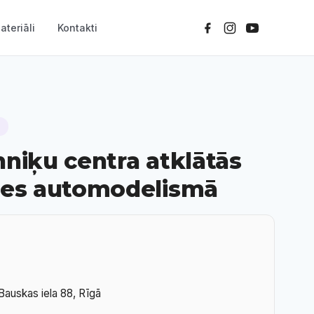
ateriāli
Kontakti
hniķu centra atklātās
ses automodelismā
Bauskas iela 88, Rīgā