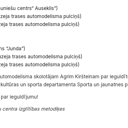
uniešu centrs“ Auseklis”)
zeja trases automodelisma pulciņš)
eja trases automodelisma pulciņš)
ms “Junda”)
zeja trases automodelisma pulciņš)
eja trases automodelisma pulciņš)
automodelisma skolotājam Agrim Kiršteinam par ieguldī
 kultūras un sporta departamenta Sporta un jaunatnes pā
par ieguldījumu!
 centra izglītības metodiķes