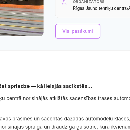
ORGANIZATORS
Rīgas Jauno tehniķu centrs/A
Visi pasākumi
et spriedze — kā lielajās sacīkstēs…
iķu centrā norisinājās atklātās sacensības trases autom
savas prasmes un sacentās dažādās automodeļu klasēs, 
 norisinājās spraigā un draudzīgā gaisotnē, kurā ikviena