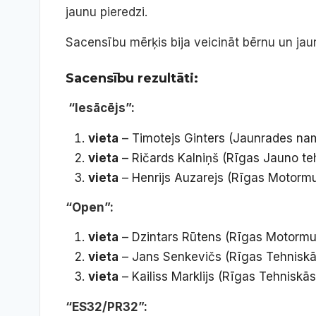
jaunu pieredzi.
Sacensību mērķis bija veicināt bērnu un jaun
Sacensību rezultāti:
“Iesācējs”:
vieta
– Timotejs Ginters (Jaunrades na
vieta
– Ričards Kalniņš (Rīgas Jauno te
vieta
– Henrijs Auzarejs (Rīgas Motormu
“Open”:
vieta
– Dzintars Rūtens (Rīgas Motormu
vieta
– Jans Senkevičs (Rīgas Tehniskā
vieta
– Kailiss Marklijs (Rīgas Tehniskā
“ES32/PR32”: