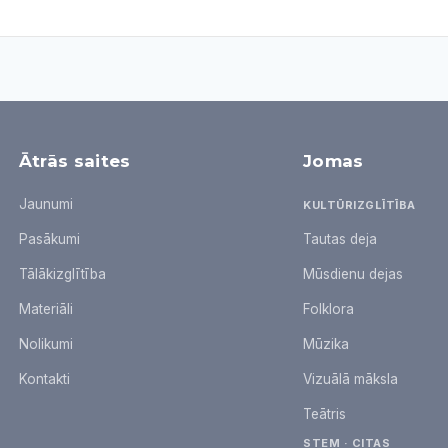
Ātrās saites
Jomas
Jaunumi
KULTŪRIZGLĪTĪBA
Pasākumi
Tautas deja
Tālākizglītība
Mūsdienu dejas
Materiāli
Folklora
Nolikumi
Mūzika
Kontakti
Vizuālā māksla
Teātris
STEM · CITAS