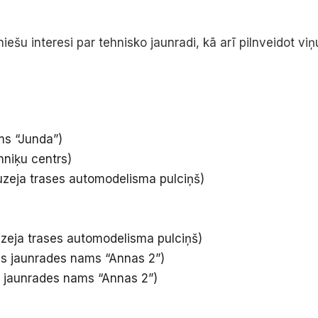
iešu interesi par tehnisko jaunradi, kā arī pilnveidot v
ms “Junda”)
hniķu centrs)
zeja trases automodelisma pulciņš)
zeja trases automodelisma pulciņš)
s jaunrades nams “Annas 2”)
s jaunrades nams “Annas 2”)