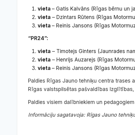
vieta
– Gatis Kalvāns (Rīgas bērnu un ja
vieta
– Dzintars Rūtens (Rīgas Motormu
vieta
– Reinis Jansons (Rīgas Motormuz
“PR24”:
vieta
– Timotejs Ginters (Jaunrades na
vieta
– Henrijs Auzarejs (Rīgas Motormu
vieta
– Reinis Jansons (Rīgas Motormuz
Paldies Rīgas Jauno tehniķu centra trases 
Rīgas valstspilsētas pašvaldības Izglītības,
Paldies visiem dalībniekiem un pedagogiem 
Informāciju sagatavoja: Rīgas Jauno tehniķu