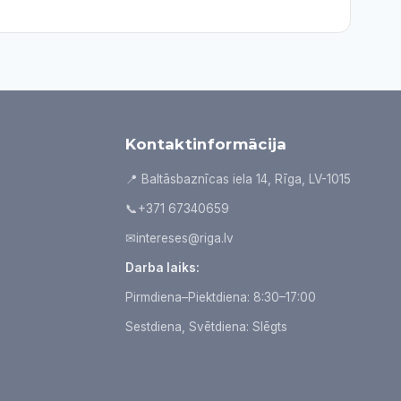
Kontaktinformācija
📍 Baltāsbaznīcas iela 14, Rīga, LV-1015
📞
+371 67340659
✉
intereses@riga.lv
Darba laiks:
Pirmdiena–Piektdiena: 8:30–17:00
Sestdiena, Svētdiena: Slēgts