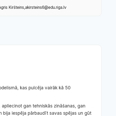
gris Kiršteins,akirsteins6@edu.riga.lv
odelismā, kas pulcēja vairāk kā 50
apliecinot gan tehniskās zināšanas, gan
m bija iespēja pārbaudīt savas spējas un gūt