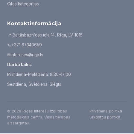
Citas kategorijas
Kontaktinformācija
📍 Baltāsbaznīcas iela 14, Rīga, LV-1015
📞
+371 67340659
✉
intereses@riga.lv
Darba laiks:
Pirmdiena–Piektdiena: 8:30–17:00
Sestdiena, Svētdiena: Slēgts
© 2026 Rīgas Interešu izglītības
Privātuma politika
metodiskais centrs. Visas tiesības
Sīkdatņu politika
aizsargātas.