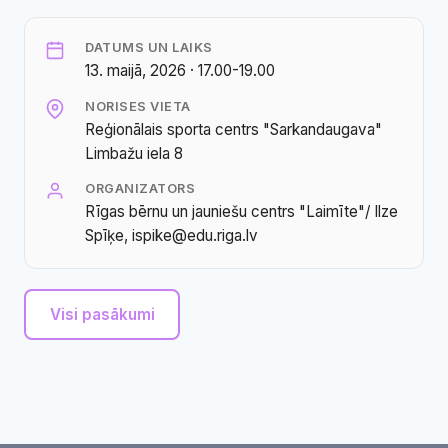
DATUMS UN LAIKS
13. maijā, 2026 · 17.00-19.00
NORISES VIETA
Reģionālais sporta centrs "Sarkandaugava"
Limbažu iela 8
ORGANIZATORS
Rīgas bērnu un jauniešu centrs "Laimīte"/ Ilze
Spīķe, ispike@edu.riga.lv
Visi pasākumi