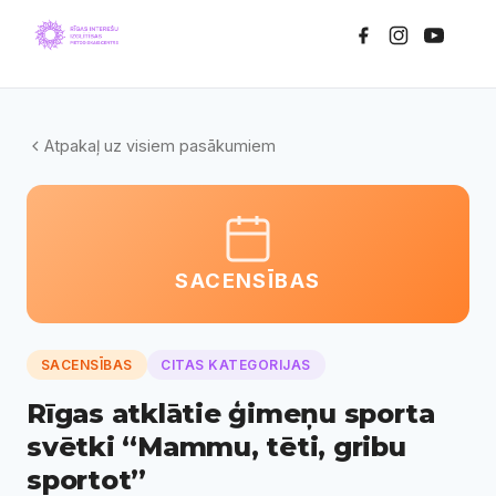
Atpakaļ uz visiem pasākumiem
SACENSĪBAS
SACENSĪBAS
CITAS KATEGORIJAS
Rīgas atklātie ģimeņu sporta
svētki “Mammu, tēti, gribu
sportot”