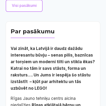
Visi pasākumi
Par pasākumu
Vai zināt, ka Latvijā ir daudz dažādu
interesantu būvju – senas pilis, baznīcas
ar torņiem un moderni tilti un stikla ēkas?
Katrai no tām ir savs stāsts, forma un
raksturs…. Un Jums ir iespēja šo stāstu
izstāstīt – kļūt par arhitektu un tās
uzbūvēt no LEGO!
Rīgas Jauno tehniķu centrs aicina
piedalīties
Rīgas atklātajā bērnu un