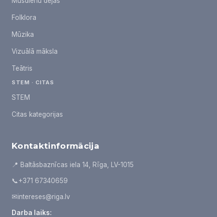
Mūsdienu dejas
Folklora
Mūzika
Vizuālā māksla
Teātris
STEM · CITAS
STEM
Citas kategorijas
Kontaktinformācija
📍 Baltāsbaznīcas iela 14, Rīga, LV-1015
📞
+371 67340659
✉
intereses@riga.lv
Darba laiks: