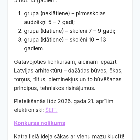
5 līdz 13 gadiem:
grupa (neklātiene) – pirmsskolas
audzēkņi 5 – 7 gadi;
grupa (klātiene) – skolēni 7 – 9 gadi;
grupa (klātiene) – skolēni 10 – 13
gadiem.
Gatavojoties konkursam, aicinām iepazīt
Latvijas arhitektūru – dažādas būves, ēkas,
torņus, tiltus, pieminekļus un to būvēšanas
principus, tehniskos risinājumus.
Pieteikšanās līdz 2026. gada 21. aprīlim
elektroniski:
ŠEIT.
Konkursa nolikums
Katra lielā ideja sākas ar vienu mazu klucīti!