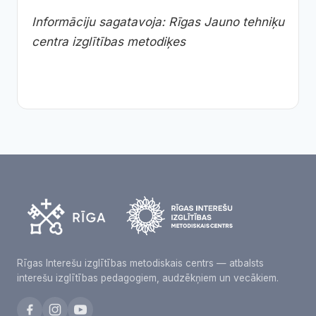
Informāciju sagatavoja: Rīgas Jauno tehniķu
centra izglītības metodiķes
Rīgas Interešu izglītības metodiskais centrs — atbalsts
interešu izglītības pedagogiem, audzēkņiem un vecākiem.